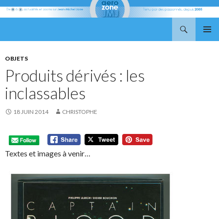
Recherche
Aerozone JMJ
ALLER
MENU
AU
PRINCI
CONTENU
OBJETS
Produits dérivés : les
inclassables
18 JUIN 2014
CHRISTOPHE
Textes et images à venir…