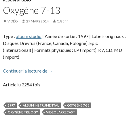
ALBUM STUDIO
Oxygène 7-13
VIDÉO
27 MARS 2014
C.GEFF
Type :
album studio
| Année de sortie : 1997 | Labels originaux :
Disques Dreyfus (France, Canada, Pologne), Epic
(International) | Formats physiques : LP (import), K7, CD, MD
(import)
Oxygène 7-13
Continuer la lecture de
→
Article lu 3254 fois
1997
ALBUM INSTRUMENTAL
OXYGÈNE 7-13
OXYGÈNE TRILOGY
VIDÉO JARRECAST