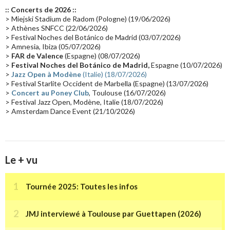
Europe en concert
(17)
Critique
(17)
Coffret
(17)
Chronologie
(16)
:: Concerts de 2026 ::
Passages radio
(16)
Vidéo Jarrecast
(16)
Synthé 80's
(16)
> Miejski Stadium de Radom (Pologne) (19/06/2026)
> Athènes SNFCC (22/06/2026)
Les concerts en Chine
(16)
Cinéma
(16)
Houston
(15)
Lyon
(15)
> Festival Noches del Botánico de Madrid (03/07/2026)
> Amnesia, Ibiza (05/07/2026)
Synthé Roland
(15)
Belgique
(15)
Récompense
(14)
>
FAR de Valence
(Espagne) (08/07/2026)
Collaborations 70's
(14)
Astronomie
(14)
France Inter
(14)
>
Festival Noches del Botánico de Madrid,
Espagne (10/07/2026)
>
Jazz Open à Modène
(Italie) (18/07/2026)
Tournée 2025
(14)
2024
(14)
Chine
(13)
> Festival Starlite Occident de Marbella (Espagne) (13/07/2026)
>
Concert au Poney Club
, Toulouse (16/07/2026)
> Festival Jazz Open, Modène, Italie (18/07/2026)
> Amsterdam Dance Event (21/10/2026)
Le + vu