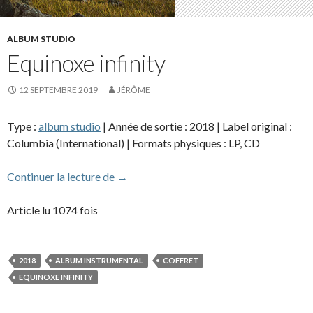
ALBUM STUDIO
Equinoxe infinity
12 SEPTEMBRE 2019
JÉRÔME
Type :
album studio
| Année de sortie : 2018 | Label original :
Columbia (International) | Formats physiques : LP, CD
Equinoxe infinity
Continuer la lecture de
→
Article lu 1074 fois
2018
ALBUM INSTRUMENTAL
COFFRET
EQUINOXE INFINITY