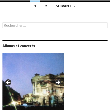
Navigation
1
2
SUIVANT →
des
articles
Rechercher :
Albums et concerts