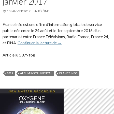
janvier 2017
10 JANVIER 2017
JÉRÔME
France Info est une offre d’information globale de service
public née entre le 24 août et le 1er septembre 2016 d’un
partenariat entre France Télévisions, Radio France, France 24,
“Radiophonie Vol. 9”, l’album de l
et l’INA.
Continuer la lecture de
→
Article lu 5379 fois
2017
ALBUM INSTRUMENTAL
FRANCE INFO