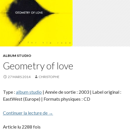
ALBUM STUDIO
Geometry of love
27 MARS 2014
CHRISTOPHE
Type :
album studio
| Année de sortie : 2003 | Label original :
EastWest (Europe) | Formats physiques : CD
Geometry of love
Continuer la lecture de
→
Article lu 2288 fois