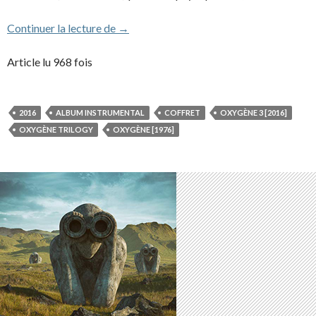
Oxygène 3
Continuer la lecture de
→
Article lu 968 fois
2016
ALBUM INSTRUMENTAL
COFFRET
OXYGÈNE 3 [2016]
OXYGÈNE TRILOGY
OXYGÈNE [1976]