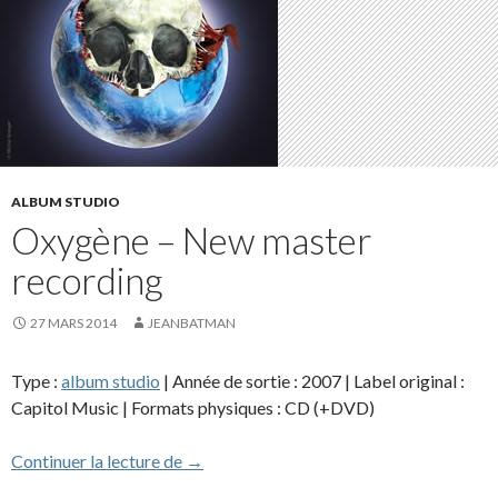
ALBUM STUDIO
Oxygène – New master
recording
27 MARS 2014
JEANBATMAN
Type :
album studio
| Année de sortie : 2007 | Label original :
Capitol Music | Formats physiques : CD (+DVD)
Oxygène – New master recording
Continuer la lecture de
→