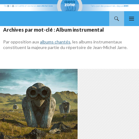
Recherche
Aerozone JMJ
ALLER
MENU
Archives par mot-clé : Album instrumental
AU
PRINCI
CONTENU
Par opposition aux
albums chantés
, les albums instrumentaux
constituent la majeure partie du répertoire de Jean-Michel Jarre.