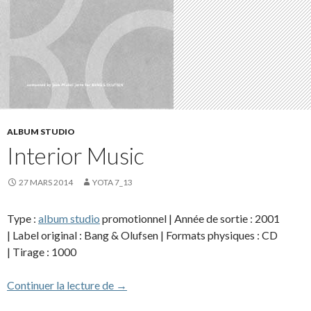
ALBUM STUDIO
Interior Music
27 MARS 2014
YOTA 7_13
Type :
album studio
promotionnel | Année de sortie : 2001
| Label original : Bang & Olufsen | Formats physiques : CD
| Tirage : 1000
Interior Music
Continuer la lecture de
→