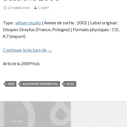
27 MARS 2014
C.GEFF
Type :
album studio
| Année de sortie : 2002 | Label original :
Disques Dreyfus (France, Pologne) | Formats physiques : CD,
K7 (import)
Sessions 2000
Continuer la lecture de
→
Article lu 2049 fois
2002
ALBUM INSTRUMENTAL
JAZZ