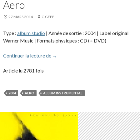
Aero
27 MARS 2014
C.GEFF
Type :
album studio
| Année de sortie : 2004 | Label original :
Warner Music | Formats physiques : CD (+ DVD)
Aero
Continuer la lecture de
→
Article lu 2781 fois
2004
AERO
ALBUM INSTRUMENTAL