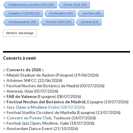
Collaborations années 2010
(36)
Promo 2018
(33)
Oxygène 3 [2016]
(32)
Confessions
(28)
Les fans
(28)
Autobiographie
(26)
Tournée 2010
(25)
Zoolook
(23)
Promo 2019
(23)
Avant "Oxygène"
(23)
Equinoxe
(21)
Vinyle
(21)
Montrer davantage
Emissions 2010
(21)
Disques rares
(20)
Synthé 70's
(20)
Album instrumental
(20)
Claviériste
(19)
Groupe de Recherche Musicale
(18)
France 2
(18)
Concerts à venir
Europe en concert
(17)
Critique
(17)
Coffret
(17)
Chronologie
(16)
:: Concerts de 2026 ::
Passages radio
(16)
Vidéo Jarrecast
(16)
Synthé 80's
(16)
> Miejski Stadium de Radom (Pologne) (19/06/2026)
> Athènes SNFCC (22/06/2026)
Les concerts en Chine
(16)
Cinéma
(16)
Houston
(15)
Lyon
(15)
> Festival Noches del Botánico de Madrid (03/07/2026)
> Amnesia, Ibiza (05/07/2026)
Synthé Roland
(15)
Belgique
(15)
Récompense
(14)
>
FAR de Valence
(Espagne) (08/07/2026)
Collaborations 70's
(14)
Astronomie
(14)
France Inter
(14)
>
Festival Noches del Botánico de Madrid,
Espagne (10/07/2026)
>
Jazz Open à Modène
(Italie) (18/07/2026)
Tournée 2025
(14)
2024
(14)
Chine
(13)
> Festival Starlite Occident de Marbella (Espagne) (13/07/2026)
>
Concert au Poney Club
, Toulouse (16/07/2026)
> Festival Jazz Open, Modène, Italie (18/07/2026)
> Amsterdam Dance Event (21/10/2026)