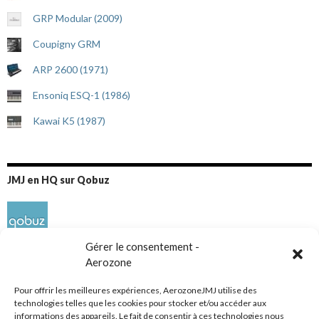
GRP Modular (2009)
Coupigny GRM
ARP 2600 (1971)
Ensoniq ESQ-1 (1986)
Kawai K5 (1987)
JMJ en HQ sur Qobuz
Gérer le consentement -
Aerozone
Pour offrir les meilleures expériences, AerozoneJMJ utilise des
technologies telles que les cookies pour stocker et/ou accéder aux
informations des appareils. Le fait de consentir à ces technologies nous