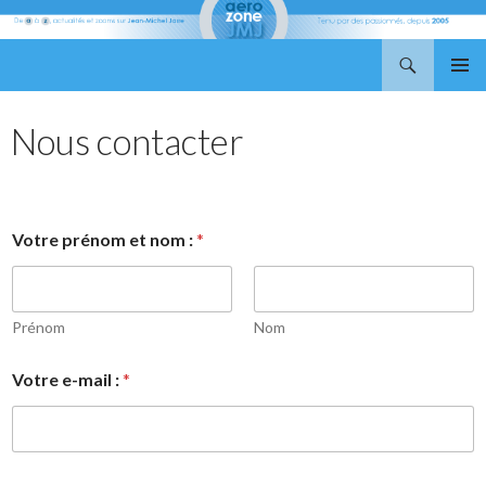
Recherche
Aerozone JMJ
ALLER
MENU
AU
PRINCI
CONTENU
Nous contacter
Votre prénom et nom :
*
Prénom
Nom
Votre e-mail :
*