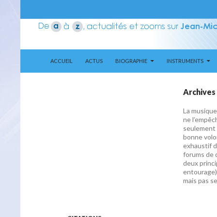
ALLER AU CONTENU
Recherche
Aerozone JMJ
ACCUEIL
ACTUS
BIOGRAPHIE
INSTRUMENTS
Archives 
La musique 
ne l’empêc
seulement 
bonne volon
exhaustif d
forums de d
deux princ
entourage)
mais pas s