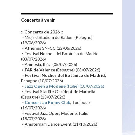
Les fans
(28)
Autobiographie
(26)
Tournée 2010
(25)
Zoolook
(23)
Promo 2019
(23)
Avant "Oxygène"
(23)
Concerts à venir
Equinoxe
(21)
Vinyle
(21)
:: Concerts de 2026 ::
Emissions 2010
(21)
Disques rares
(20)
> Miejski Stadium de Radom (Pologne)
(19/06/2026)
Synthé 70's
(20)
Album instrumental
(20)
> Athènes SNFCC (22/06/2026)
> Festival Noches del Botánico de Madrid
Claviériste
(19)
Groupe de Recherche Musicale
(18)
(03/07/2026)
France 2
(18)
Europe en concert
(17)
> Amnesia, Ibiza (05/07/2026)
>
FAR de Valence
(Espagne) (08/07/2026)
Critique
(17)
Coffret
(17)
Chronologie
(16)
>
Festival Noches del Botánico de Madrid,
Passages radio
(16)
Vidéo Jarrecast
(16)
Espagne (10/07/2026)
>
Jazz Open à Modène
(Italie) (18/07/2026)
Synthé 80's
(16)
Les concerts en Chine
(16)
> Festival Starlite Occident de Marbella
(Espagne) (13/07/2026)
Cinéma
(16)
Houston
(15)
Lyon
(15)
>
Concert au Poney Club
, Toulouse
Synthé Roland
(15)
Belgique
(15)
(16/07/2026)
> Festival Jazz Open, Modène, Italie
Récompense
(14)
Collaborations 70's
(14)
(18/07/2026)
> Amsterdam Dance Event (21/10/2026)
Astronomie
(14)
France Inter
(14)
Tournée 2025
(14)
2024
(14)
Chine
(13)