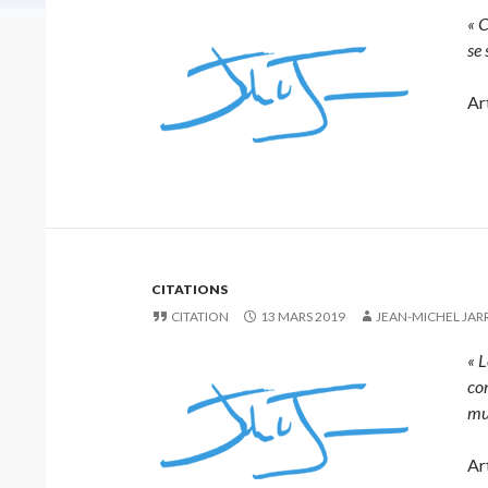
« 
se 
Ar
CITATIONS
CITATION
13 MARS 2019
JEAN-MICHEL JAR
« L
com
mu
Ar