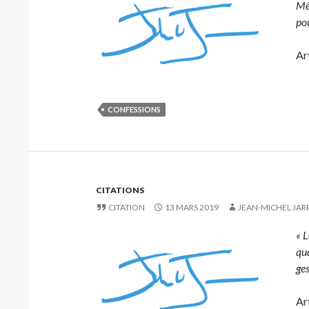
Mêm
pou
Ar
CONFESSIONS
CITATIONS
CITATION
13 MARS 2019
JEAN-MICHEL JAR
« L
qua
ges
Ar