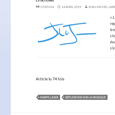
CITATIONS
CITATION
14 AVRIL 2019
JEAN-MICHEL JAR
« L
re
tro
c’e
évo
s’i
Article lu 74 fois
HARPE LASER
RÉFLEXIONS SUR LA MUSIQUE