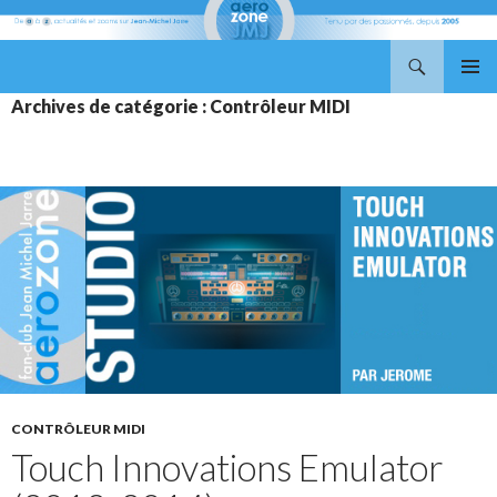
Recherche
Aerozone JMJ
ALLER
MENU
Archives de catégorie : Contrôleur MIDI
AU
PRINCI
CONTENU
CONTRÔLEUR MIDI
Touch Innovations Emulator