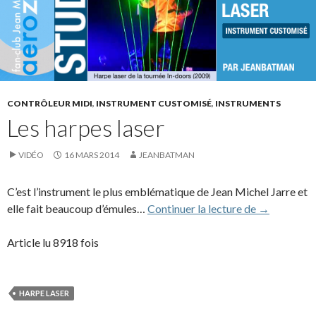
CONTRÔLEUR MIDI
,
INSTRUMENT CUSTOMISÉ
,
INSTRUMENTS
Les harpes laser
VIDÉO
16 MARS 2014
JEANBATMAN
C’est l’instrument le plus emblématique de Jean Michel Jarre et
Les harpes l
elle fait beaucoup d’émules…
Continuer la lecture de
→
Article lu 8918 fois
HARPE LASER