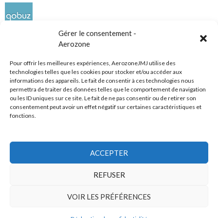
Gérer le consentement -
Aerozone
Pour offrir les meilleures expériences, AerozoneJMJ utilise des
technologies telles que les cookies pour stocker et/ou accéder aux
informations des appareils. Le fait de consentir à ces technologies nous
Réseaux sociaux
permettra de traiter des données telles que le comportement de navigation
ou les ID uniques sur ce site. Le fait de ne pas consentir ou de retirer son
consentement peut avoir un effet négatif sur certaines caractéristiques et
fonctions.
ACCEPTER
Tous droits réservés
REFUSER
AerozoneJMJ.fr
© Mars 2006-Août 2026
VOIR LES PRÉFÉRENCES