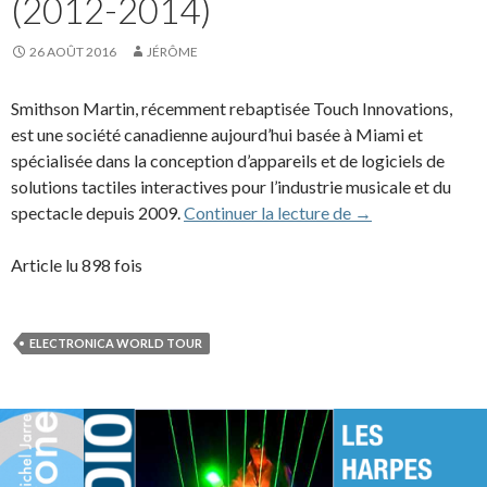
(2012-2014)
26 AOÛT 2016
JÉRÔME
Smithson Martin, récemment rebaptisée Touch Innovations,
est une société canadienne aujourd’hui basée à Miami et
spécialisée dans la conception d’appareils et de logiciels de
solutions tactiles interactives pour l’industrie musicale et du
Touch Innovation
spectacle depuis 2009.
Continuer la lecture de
→
Article lu 898 fois
ELECTRONICA WORLD TOUR