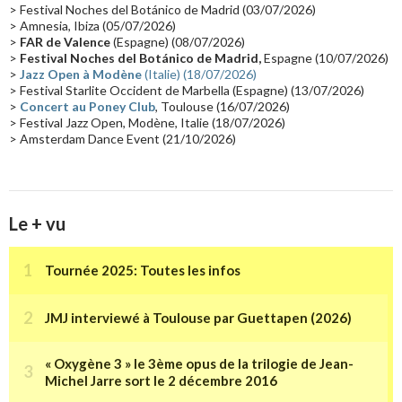
> Festival Noches del Botánico de Madrid (03/07/2026)
> Amnesia, Ibiza (05/07/2026)
Synthé Roland
(15)
Belgique
(15)
Récompense
(14)
>
FAR de Valence
(Espagne) (08/07/2026)
Collaborations 70's
(14)
Astronomie
(14)
France Inter
(14)
>
Festival Noches del Botánico de Madrid,
Espagne (10/07/2026)
>
Jazz Open à Modène
(Italie) (18/07/2026)
Tournée 2025
(14)
2024
(14)
Chine
(13)
> Festival Starlite Occident de Marbella (Espagne) (13/07/2026)
>
Concert au Poney Club
, Toulouse (16/07/2026)
> Festival Jazz Open, Modène, Italie (18/07/2026)
> Amsterdam Dance Event (21/10/2026)
Le + vu