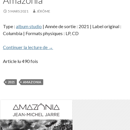
Amazônia
5 MARS 2021
JÉRÔME
Type :
album studio
| Année de sortie : 2021 | Label original :
Columbia | Formats physiques : LP, CD
Amazônia
Continuer la lecture de
→
Article lu 490 fois
2021
AMAZONIA