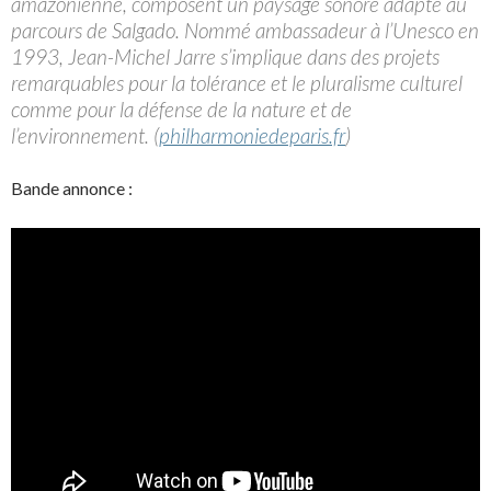
amazonienne, composent un paysage sonore adapté au
parcours de Salgado. Nommé ambassadeur à l’Unesco en
1993, Jean-Michel Jarre s’implique dans des projets
remarquables pour la tolérance et le pluralisme culturel
comme pour la défense de la nature et de
l’environnement. (
philharmoniedeparis.fr
)
Bande annonce :