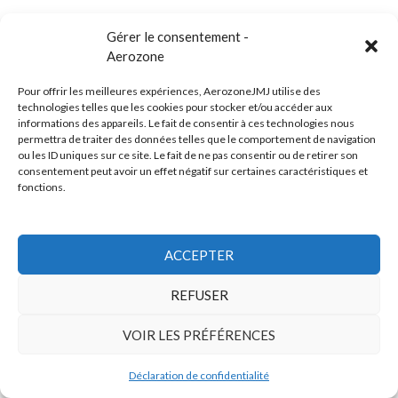
Gérer le consentement -
Aerozone
Pour offrir les meilleures expériences, AerozoneJMJ utilise des
technologies telles que les cookies pour stocker et/ou accéder aux
informations des appareils. Le fait de consentir à ces technologies nous
permettra de traiter des données telles que le comportement de navigation
ou les ID uniques sur ce site. Le fait de ne pas consentir ou de retirer son
consentement peut avoir un effet négatif sur certaines caractéristiques et
fonctions.
Amazônia (2021)
Oxymore (2022)
Versailles 400 (2024)
Live in Bratislava (2025)
ACCEPTER
REFUSER
Sujets
VOIR LES PRÉFÉRENCES
Interview
(177)
Electronica 1 [2015]
(100)
Electronica World Tour
(97)
Promo 2016
(67)
Electronica 2 [2016]
(66)
Tracklist (concert)
(66)
Déclaration de confidentialité
Equinoxe infinity
(61)
Concerts en France
(59)
Oxygène [1976]
(56)