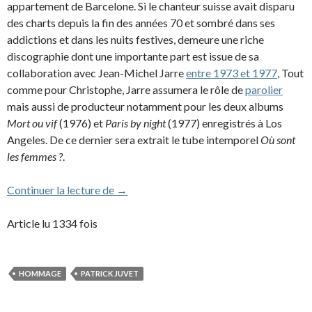
appartement de Barcelone. Si le chanteur suisse avait disparu
des charts depuis la fin des années 70 et sombré dans ses
addictions et dans les nuits festives, demeure une riche
discographie dont une importante part est issue de sa
collaboration avec Jean-Michel Jarre
entre 1973 et 1977
, Tout
comme pour Christophe, Jarre assumera le rôle de
parolier
mais aussi de producteur notamment pour les deux albums
Mort ou vif
(1976) et
Paris by night
(1977) enregistrés à Los
Angeles. De ce dernier sera extrait le tube intemporel
Où sont
les femmes ?
.
Jean-Michel Jarre rend hommage à Patri
Continuer la lecture de
→
Article lu 1334 fois
HOMMAGE
PATRICK JUVET