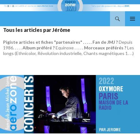
Recherche
Aerozone JMJ
ALLER
MENU
Tous les articles par Jérôme
AU
PRINCI
CONTENU
Pigiste articles et fiches "partenaires" . . . . . Fan de JMJ ?
Depuis
1986. . . . .
Album préféré ?
Equinoxe . . . . .
Morceaux préférés ?
Les
longs (Ethnicolor, Révolution industrielle, Chants magnétiques 1. . .)