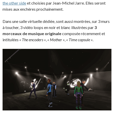
the other side
et choisies par Jean-Michel Jarre. Elles seront
mises aux enchères prochainement.
Dans une salle virtuelle dédiée, sont aussi montrées, sur 3 murs
à toucher, 3 vidéo loops en noir et blanc illustrées par
3
morceaux de musique originale
composée récemment et
intitulées
« The encoders »
,
« Mother »
,
« Time capsule »
.