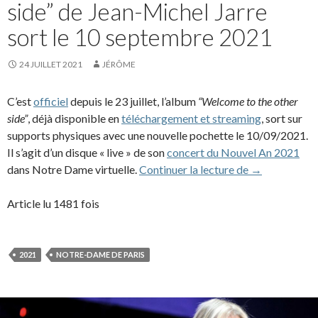
side” de Jean-Michel Jarre
sort le 10 septembre 2021
24 JUILLET 2021
JÉRÔME
C’est
officiel
depuis le 23 juillet, l’album
“Welcome to the other
side”
, déjà disponible en
téléchargement et streaming
, sort sur
supports physiques avec une nouvelle pochette le 10/09/2021.
Il s’agit d’un disque « live » de son
concert du Nouvel An 2021
L’album “Welc
dans Notre Dame virtuelle.
Continuer la lecture de
→
Article lu 1481 fois
2021
NOTRE-DAME DE PARIS