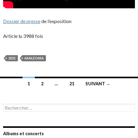
Dossier de presse
de l’exposition
Article lu 3988 fois
2021
AMAZONIA
Navigation
1
2
…
21
SUIVANT →
des
articles
Rechercher :
Albums et concerts