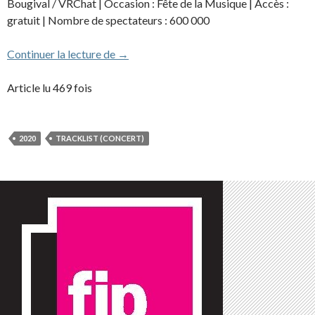
Bougival / VRChat | Occasion : Fête de la Musique | Accès :
gratuit | Nombre de spectateurs : 600 000
2020 – Alone Together / Seuls Ensemble
Continuer la lecture de
→
Article lu 469 fois
2020
TRACKLIST (CONCERT)