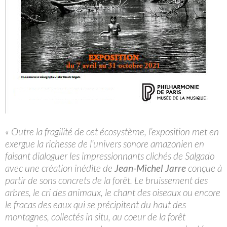
« Outre la fragilité de cet écosystème, l’exposition met en
exergue la richesse de l’univers sonore amazonien en
faisant dialoguer les impressionnants clichés de Salgado
avec une création inédite de
Jean-Michel Jarre
conçue à
partir de sons concrets de la forêt. Le bruissement des
arbres, le cri des animaux, le chant des oiseaux ou encore
le fracas des eaux qui se précipitent du haut des
montagnes, collectés in situ, au coeur de la forêt