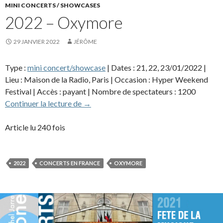
MINI CONCERTS / SHOWCASES
2022 – Oxymore
29 JANVIER 2022
JÉRÔME
Type :
mini concert/showcase
| Dates : 21, 22, 23/01/2022 |
Lieu : Maison de la Radio, Paris | Occasion : Hyper Weekend
Festival | Accès : payant | Nombre de spectateurs : 1200
2022 – Oxymore
Continuer la lecture de
→
Article lu 240 fois
2022
CONCERTS EN FRANCE
OXYMORE