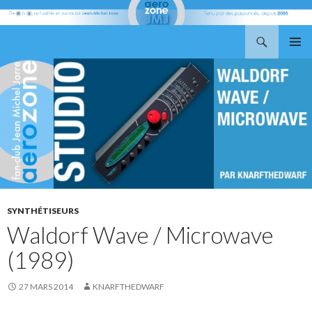
Recherche
Aerozone JMJ
ALLER
MENU
AU
PRINCI
CONTENU
SYNTHÉTISEURS
Waldorf Wave / Microwave
(1989)
27 MARS 2014
KNARFTHEDWARF