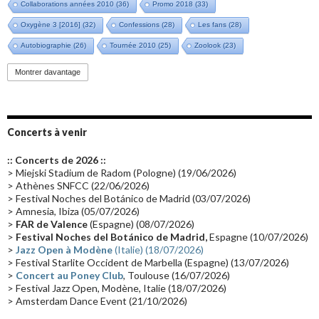
Collaborations années 2010
(36)
Promo 2018
(33)
Oxygène 3 [2016]
(32)
Confessions
(28)
Les fans
(28)
Autobiographie
(26)
Tournée 2010
(25)
Zoolook
(23)
Promo 2019
(23)
Avant "Oxygène"
(23)
Equinoxe
(21)
Vinyle
(21)
Montrer davantage
Emissions 2010
(21)
Disques rares
(20)
Synthé 70's
(20)
Album instrumental
(20)
Claviériste
(19)
Groupe de Recherche Musicale
(18)
France 2
(18)
Concerts à venir
Europe en concert
(17)
Critique
(17)
Coffret
(17)
Chronologie
(16)
:: Concerts de 2026 ::
Passages radio
(16)
Vidéo Jarrecast
(16)
Synthé 80's
(16)
> Miejski Stadium de Radom (Pologne) (19/06/2026)
> Athènes SNFCC (22/06/2026)
Les concerts en Chine
(16)
Cinéma
(16)
Houston
(15)
Lyon
(15)
> Festival Noches del Botánico de Madrid (03/07/2026)
> Amnesia, Ibiza (05/07/2026)
Synthé Roland
(15)
Belgique
(15)
Récompense
(14)
>
FAR de Valence
(Espagne) (08/07/2026)
Collaborations 70's
(14)
Astronomie
(14)
France Inter
(14)
>
Festival Noches del Botánico de Madrid,
Espagne (10/07/2026)
>
Jazz Open à Modène
(Italie) (18/07/2026)
Tournée 2025
(14)
2024
(14)
Chine
(13)
> Festival Starlite Occident de Marbella (Espagne) (13/07/2026)
>
Concert au Poney Club
, Toulouse (16/07/2026)
> Festival Jazz Open, Modène, Italie (18/07/2026)
> Amsterdam Dance Event (21/10/2026)