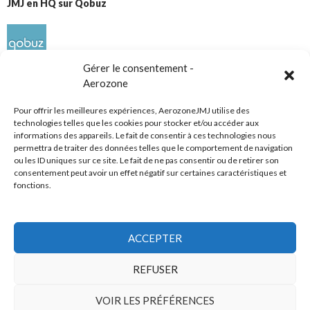
JMJ en HQ sur Qobuz
Gérer le consentement -
Aerozone
Pour offrir les meilleures expériences, AerozoneJMJ utilise des
technologies telles que les cookies pour stocker et/ou accéder aux
informations des appareils. Le fait de consentir à ces technologies nous
Réseaux sociaux
permettra de traiter des données telles que le comportement de navigation
ou les ID uniques sur ce site. Le fait de ne pas consentir ou de retirer son
consentement peut avoir un effet négatif sur certaines caractéristiques et
fonctions.
ACCEPTER
Tous droits réservés
REFUSER
AerozoneJMJ.fr
© Mars 2006-Août 2026
VOIR LES PRÉFÉRENCES