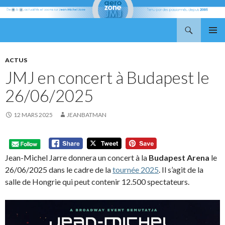
Recherche
Aerozone JMJ
ALLER
MENU
AU
PRINCI
CONTENU
ACTUS
JMJ en concert à Budapest le
26/06/2025
12 MARS 2025
JEANBATMAN
Jean-Michel Jarre donnera un concert à la
Budapest Arena
le
26/06/2025 dans le cadre de la
tournée 2025
. Il s’agit de la
salle de Hongrie qui peut contenir 12.500 spectateurs.