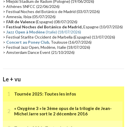
> Miejski Stadium de Radom (Pologne) (19/06/2026)
> Athènes SNFCC (22/06/2026)
Les concerts en Chine
(16)
Cinéma
(16)
Houston
(15)
Lyon
(15)
> Festival Noches del Botánico de Madrid (03/07/2026)
> Amnesia, Ibiza (05/07/2026)
Synthé Roland
(15)
Belgique
(15)
Récompense
(14)
>
FAR de Valence
(Espagne) (08/07/2026)
Collaborations 70's
(14)
Astronomie
(14)
France Inter
(14)
>
Festival Noches del Botánico de Madrid,
Espagne (10/07/2026)
>
Jazz Open à Modène
(Italie) (18/07/2026)
Tournée 2025
(14)
2024
(14)
Chine
(13)
> Festival Starlite Occident de Marbella (Espagne) (13/07/2026)
>
Concert au Poney Club
, Toulouse (16/07/2026)
> Festival Jazz Open, Modène, Italie (18/07/2026)
> Amsterdam Dance Event (21/10/2026)
Le + vu