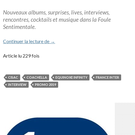
Nouveaux albums, surprises, lives, interviews,
rencontres, cocktails et musique dans la Foule
Sentimentale.
JMJ invité de »Foule Sentimentale » de D
Continuer la lecture de
→
Article lu 229 fois
CISAC
COACHELLA
EQUINOXE INFINITY
FRANCE INTER
INTERVIEW
PROMO 2019