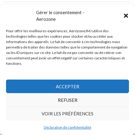
Gérer le consentement -
Aerozone
Les dossiers les + lus
Pour offrir les meilleures expériences, AerozoneJMJ utilise des
technologies telles que les cookies pour stocker et/ou accéder aux
informations des appareils. Le fait de consentir à ces technologies nous
permettra de traiter des données telles que le comportement de navigation
ou les ID uniques sur ce site. Le fait de ne pas consentir ou de retirer son
consentement peut avoir un effet négatif sur certaines caractéristiques et
fonctions.
ACCEPTER
REFUSER
Top articles synthés
Les synthés de Jean Michel Jarre à travers le temps
VOIR LES PRÉFÉRENCES
Korg Polyphonic Synthesizer PS3200 (1977)
Déclaration de confidentialité
Moog Minimoog (1971)