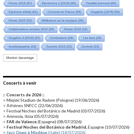
Promo 2016
(67)
Electronica 2 [2016]
(66)
Tracklist (concert)
(66)
Equinoxe infinity
(61)
Concerts en France
(59)
Oxygène [1976]
(56)
Promo 2015
(53)
Réflexions sur la musique
(38)
Collaborations années 2010
(36)
Promo 2018
(33)
Oxygène 3 [2016]
(32)
Confessions
(28)
Les fans
(28)
Autobiographie
(26)
Tournée 2010
(25)
Zoolook
(23)
Promo 2019
(23)
Avant "Oxygène"
(23)
Equinoxe
(21)
Vinyle
(21)
Montrer davantage
Emissions 2010
(21)
Disques rares
(20)
Synthé 70's
(20)
Album instrumental
(20)
Claviériste
(19)
Groupe de Recherche Musicale
(18)
France 2
(18)
Concerts à venir
Europe en concert
(17)
Critique
(17)
Coffret
(17)
Chronologie
(16)
:: Concerts de 2026 ::
Passages radio
(16)
Vidéo Jarrecast
(16)
Synthé 80's
(16)
> Miejski Stadium de Radom (Pologne) (19/06/2026)
> Athènes SNFCC (22/06/2026)
Les concerts en Chine
(16)
Cinéma
(16)
Houston
(15)
Lyon
(15)
> Festival Noches del Botánico de Madrid (03/07/2026)
> Amnesia, Ibiza (05/07/2026)
Synthé Roland
(15)
Belgique
(15)
Récompense
(14)
>
FAR de Valence
(Espagne) (08/07/2026)
Collaborations 70's
(14)
Astronomie
(14)
France Inter
(14)
>
Festival Noches del Botánico de Madrid,
Espagne (10/07/2026)
>
Jazz Open à Modène
(Italie) (18/07/2026)
Tournée 2025
(14)
2024
(14)
Chine
(13)