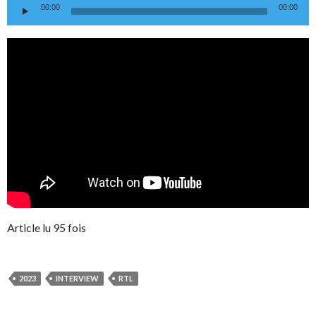
Lecteur
00:00
00:00
audio
Article lu 95 fois
2023
INTERVIEW
RTL