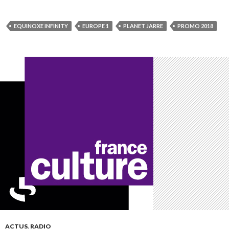
EQUINOXE INFINITY
EUROPE 1
PLANET JARRE
PROMO 2018
ACTUS
,
RADIO