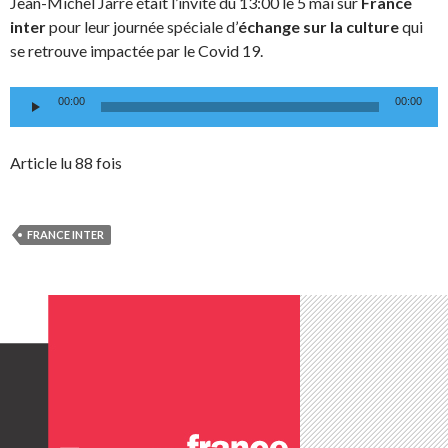
Jean-Michel Jarre était l’invité du 13:00 le 5 mai sur
France
inter
pour leur journée spéciale d’
échange sur la culture
qui
se retrouve impactée par le Covid 19.
Lecteur
00:00
00:00
audio
Article lu 88 fois
FRANCE INTER