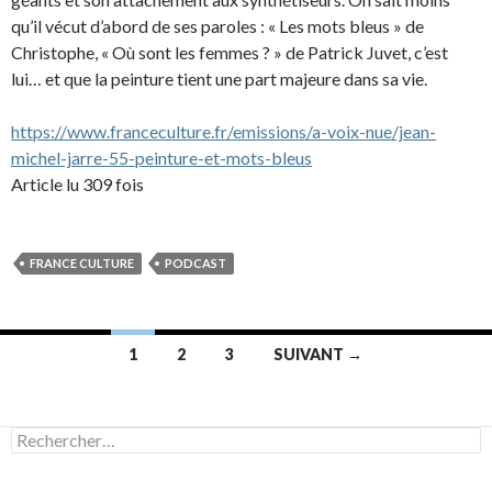
qu’il vécut d’abord de ses paroles : « Les mots bleus » de
Christophe, « Où sont les femmes ? » de Patrick Juvet, c’est
lui… et que la peinture tient une part majeure dans sa vie.
https://www.franceculture.fr/emissions/a-voix-nue/jean-
michel-jarre-55-peinture-et-mots-bleus
Article lu 309 fois
FRANCE CULTURE
PODCAST
Navigation
1
2
3
SUIVANT →
des
articles
Rechercher :