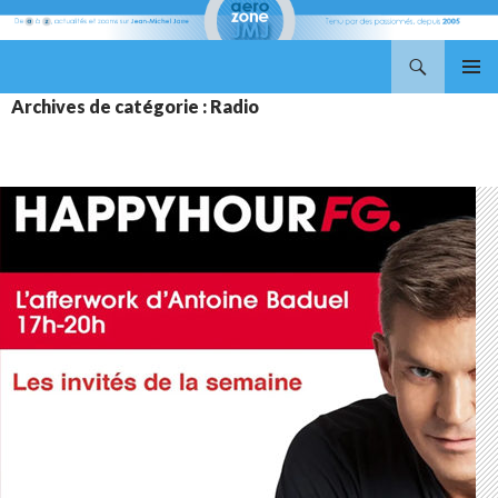
Recherche
Aerozone JMJ
ALLER
MENU
Archives de catégorie : Radio
AU
PRINCI
CONTENU