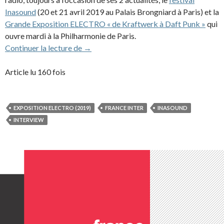
Inasound
(20 et 21 avril 2019 au Palais Brongniard à Paris) et la
Grande Exposition ELECTRO « de Kraftwerk à Daft Punk »
qui
ouvre mardi à la Philharmonie de Paris.
Interview de JMJ dans l’émission »Interf
Continuer la lecture de
→
Article lu 160 fois
EXPOSITION ELECTRO (2019)
FRANCE INTER
INASOUND
INTERVIEW