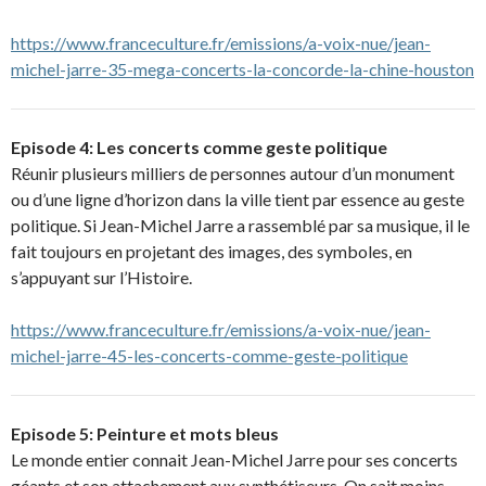
https://www.franceculture.fr/emissions/a-voix-nue/jean-
michel-jarre-35-mega-concerts-la-concorde-la-chine-houston
Episode 4: Les concerts comme geste politique
Réunir plusieurs milliers de personnes autour d’un monument
ou d’une ligne d’horizon dans la ville tient par essence au geste
politique. Si Jean-Michel Jarre a rassemblé par sa musique, il le
fait toujours en projetant des images, des symboles, en
s’appuyant sur l’Histoire.
https://www.franceculture.fr/emissions/a-voix-nue/jean-
michel-jarre-45-les-concerts-comme-geste-politique
Episode 5: Peinture et mots bleus
Le monde entier connait Jean-Michel Jarre pour ses concerts
géants et son attachement aux synthétiseurs. On sait moins