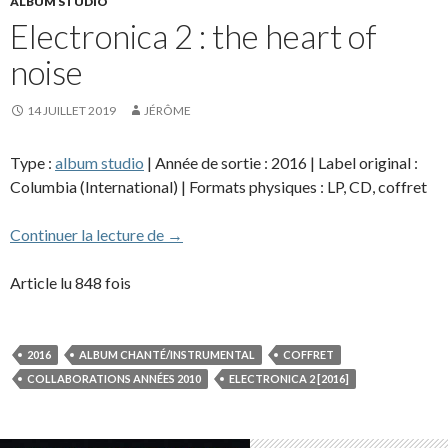
ALBUM STUDIO
Electronica 2 : the heart of
noise
14 JUILLET 2019
JÉRÔME
Type :
album studio
| Année de sortie : 2016 | Label original :
Columbia (International) | Formats physiques : LP, CD, coffret
Electronica 2 : the heart of noise
Continuer la lecture de
→
Article lu 848 fois
2016
ALBUM CHANTÉ/INSTRUMENTAL
COFFRET
COLLABORATIONS ANNÉES 2010
ELECTRONICA 2 [2016]