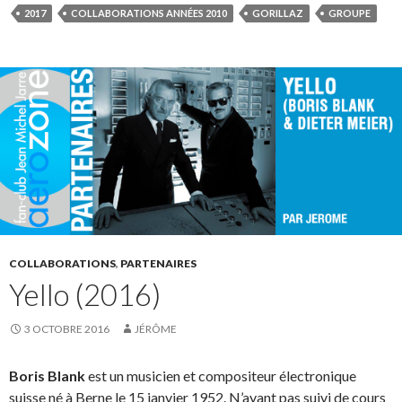
2017
COLLABORATIONS ANNÉES 2010
GORILLAZ
GROUPE
COLLABORATIONS
,
PARTENAIRES
Yello (2016)
3 OCTOBRE 2016
JÉRÔME
Boris Blank
est un musicien et compositeur électronique
suisse né à Berne le 15 janvier 1952. N’ayant pas suivi de cours