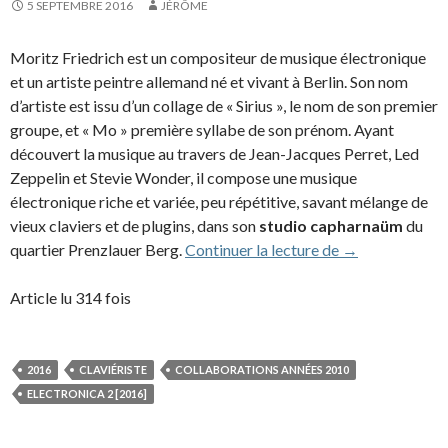
5 SEPTEMBRE 2016
JÉRÔME
Moritz Friedrich est un compositeur de musique électronique
et un artiste peintre allemand né et vivant à Berlin. Son nom
d’artiste est issu d’un collage de « Sirius », le nom de son premier
groupe, et « Mo » première syllabe de son prénom. Ayant
découvert la musique au travers de Jean-Jacques Perret, Led
Zeppelin et Stevie Wonder, il compose une musique
électronique riche et variée, peu répétitive, savant mélange de
vieux claviers et de plugins, dans son
studio capharnaüm
du
Siriusmo (2016
quartier Prenzlauer Berg.
Continuer la lecture de
→
Article lu 314 fois
2016
CLAVIÉRISTE
COLLABORATIONS ANNÉES 2010
ELECTRONICA 2 [2016]