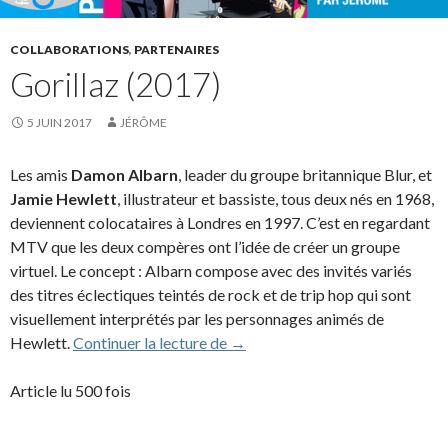
COLLABORATIONS
,
PARTENAIRES
Gorillaz (2017)
5 JUIN 2017
JÉRÔME
Les amis
Damon Albarn
, leader du groupe britannique Blur, et
Jamie Hewlett
, illustrateur et bassiste, tous deux nés en 1968,
deviennent colocataires à Londres en 1997. C’est en regardant
MTV que les deux compères ont l’idée de créer un groupe
virtuel. Le concept : Albarn compose avec des invités variés
des titres éclectiques teintés de rock et de trip hop qui sont
visuellement interprétés par les personnages animés de
Gorillaz (2017)
Hewlett.
Continuer la lecture de
→
Article lu 500 fois