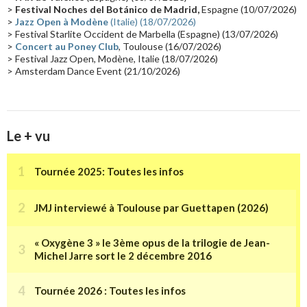
Collaborations 70's
(14)
Astronomie
(14)
France Inter
(14)
>
Festival Noches del Botánico de Madrid,
Espagne (10/07/2026)
>
Jazz Open à Modène
(Italie) (18/07/2026)
Tournée 2025
(14)
2024
(14)
Chine
(13)
> Festival Starlite Occident de Marbella (Espagne) (13/07/2026)
>
Concert au Poney Club
, Toulouse (16/07/2026)
> Festival Jazz Open, Modène, Italie (18/07/2026)
> Amsterdam Dance Event (21/10/2026)
Le + vu