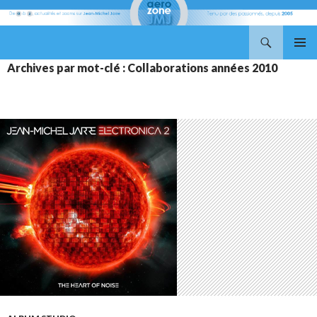
Recherche
Aerozone JMJ
ALLER
MENU
Archives par mot-clé : Collaborations années 2010
AU
PRINCI
CONTENU