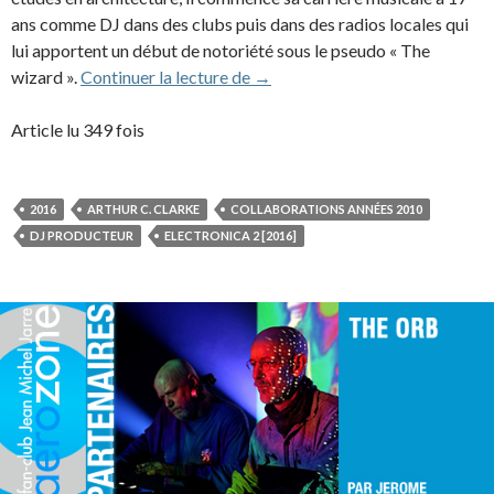
ans comme DJ dans des clubs puis dans des radios locales qui
lui apportent un début de notoriété sous le pseudo « The
Jeff Mills (2016)
wizard ».
Continuer la lecture de
→
Article lu 349 fois
2016
ARTHUR C. CLARKE
COLLABORATIONS ANNÉES 2010
DJ PRODUCTEUR
ELECTRONICA 2 [2016]