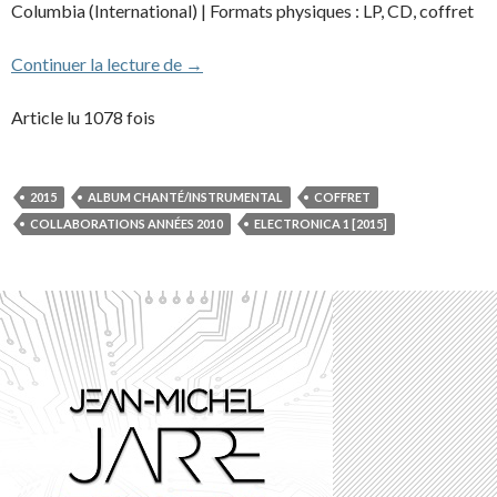
Columbia (International) | Formats physiques : LP, CD, coffret
Electronica 1 : the time machine
Continuer la lecture de
→
Article lu 1078 fois
2015
ALBUM CHANTÉ/INSTRUMENTAL
COFFRET
COLLABORATIONS ANNÉES 2010
ELECTRONICA 1 [2015]