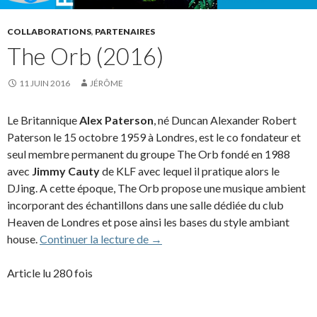
COLLABORATIONS
,
PARTENAIRES
The Orb (2016)
11 JUIN 2016
JÉRÔME
Le Britannique
Alex Paterson
, né Duncan Alexander Robert
Paterson le 15 octobre 1959 à Londres, est le co fondateur et
seul membre permanent du groupe The Orb fondé en 1988
avec
Jimmy Cauty
de KLF avec lequel il pratique alors le
DJing. A cette époque, The Orb propose une musique ambient
incorporant des échantillons dans une salle dédiée du club
Heaven de Londres et pose ainsi les bases du style ambiant
The Orb (2016)
house.
Continuer la lecture de
→
Article lu 280 fois