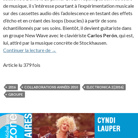
de musique, il s’intéresse pourtant à l’expérimentation musicale
sur des cassettes audio dès l’adolescence en testant des effets
d’écho et en créant des loops (boucles) à partir de sons
échantillonnés par ses soins. Bientôt, il devient guitariste dans
un groupe New Wave avec le claviériste
Carlos Perón
, qui est,
lui, attiré par la musique concrète de Stockhausen.
Yello (2016)
Continuer la lecture de
→
Article lu 379 fois
2016
COLLABORATIONS ANNÉES 2010
ELECTRONICA 2 [2016]
GROUPE