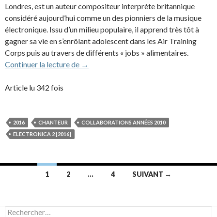
Londres, est un auteur compositeur interprète britannique
considéré aujourd’hui comme un des pionniers de la musique
électronique. Issu d’un milieu populaire, il apprend très tôt à
gagner sa vie en s’enrôlant adolescent dans les Air Training
Corps puis au travers de différents « jobs » alimentaires.
Gary Numan (2016)
Continuer la lecture de
→
Article lu 342 fois
2016
CHANTEUR
COLLABORATIONS ANNÉES 2010
ELECTRONICA 2 [2016]
Navigation
1
2
…
4
SUIVANT →
des
articles
Rechercher :