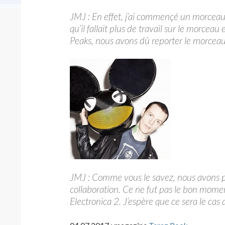
JMJ : En effet, j’ai commençé un morcea
qu’il fallait plus de travail sur le morcea
Peaks, nous avons dû reporter le morceau
JMJ : Comme vous le savez, nous avons p
collaboration. Ce ne fut pas le bon momen
Electronica 2. J’espère que ce sera le cas