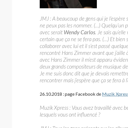
JMJ : A beaucoup de gens qui je l’espère s
ne peux pas les nommer. (…) Quelqu’un pour 
avec serait
Wendy Carlos
. Je sais qu’ell
certain que ça ne se fera pas. (…) Et bien 
collaborer avec lui et il s’est passé quelq
rencontré Hans Zimmer avant que j’aille 
avec Hans Zimmer il m’est apparu évident
deux grands compositeurs de musique de 
Je me suis donc dit que je devais remettre c
rencontrer mais j’espère que ça se fera à l’
26.10.2018 : page Facebook de
Muzik Xpres
Muzik Xpress : Vous avez travaillé avec 
lesquels vous ont influencé ?