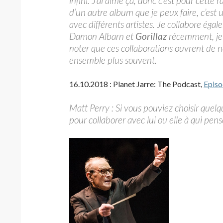
infini. J’ai aimé ça, donc c’est pour cette 
d’un autre album que je peux faire, c’est
avec différents artistes. Je collabore ég
Damon Albarn et
Gorillaz
récemment, je f
noter que ces collaborations ouvrent de no
ensemble plus souvent.
16.10.2018 : Planet Jarre: The Podcast,
Episo
Matt Perry : Si vous pouviez choisir quelq
pour collaborer avec lui ou elle à qui pens