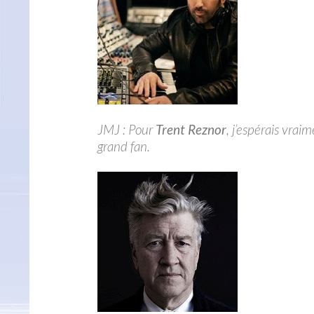
JMJ : Pour
Trent Reznor
, j’espérais vrai
grand fan.