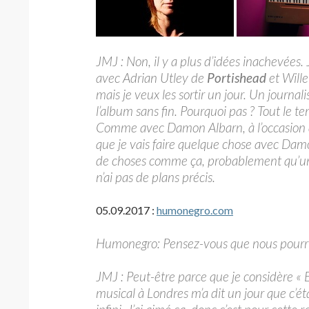
JMJ : Non, il y a plus d’idées inachevées. J
avec Adrian Utley de
Portishead
et Will
mais je veux les sortir un jour. Un journal
l’album sans fin. Pourquoi pas ? Tout le te
Comme avec Damon Albarn, à l’occasion
que je vais faire quelque chose avec Dam
de choses comme ça, probablement qu’un 
n’ai pas de plans précis.
05.09.2017 :
humonegro.com
Humonegro: Pensez-vous que nous pourrio
JMJ : Peut-être parce que je considère «
musical à Londres m’a dit un jour que c’ét