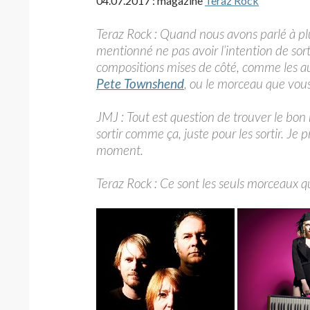
04.07.2017 : magazine
Teraz Rock
Teraz Rock : Quand nous avons parlé à plu
mentionné ne pas avoir l’intention de sort
compositions mises de côté, comme les aut
Pete Townshend
, ou le morceau que vou
JMJ : Tout est question de trouver le bon
sortir comme ça, juste pour les sortir. Je pr
moment.
Teraz Rock : Ce sont les seuls morceaux qu