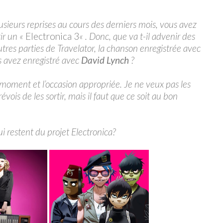
sieurs reprises au cours des derniers mois, vous avez
ir un «
Electronica 3
« . Donc, que va t-il advenir des
res parties de Travelator, la chanson enregistrée avec
s avez enregistré avec
David Lynch
?
 moment et l’occasion appropriée. Je ne veux pas les
évois de les sortir, mais il faut que ce soit au bon
i restent du projet Electronica?