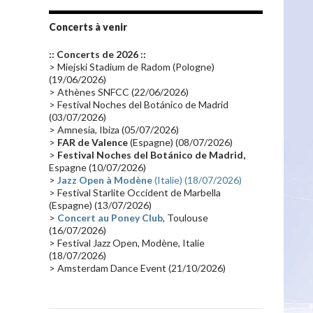
Tournée 2010
(25)
Zoolook
(23)
Promo 2019
(23)
Avant "Oxygène"
(23)
Concerts à venir
Equinoxe
(21)
Vinyle
(21)
:: Concerts de 2026 ::
Emissions 2010
(21)
Disques rares
(20)
> Miejski Stadium de Radom (Pologne)
(19/06/2026)
Synthé 70's
(20)
Album instrumental
(20)
> Athènes SNFCC (22/06/2026)
> Festival Noches del Botánico de Madrid
Claviériste
(19)
Groupe de Recherche Musicale
(18)
(03/07/2026)
France 2
(18)
Europe en concert
(17)
> Amnesia, Ibiza (05/07/2026)
>
FAR de Valence
(Espagne) (08/07/2026)
Critique
(17)
Coffret
(17)
Chronologie
(16)
>
Festival Noches del Botánico de Madrid,
Passages radio
(16)
Vidéo Jarrecast
(16)
Espagne (10/07/2026)
>
Jazz Open à Modène
(Italie) (18/07/2026)
Synthé 80's
(16)
Les concerts en Chine
(16)
> Festival Starlite Occident de Marbella
(Espagne) (13/07/2026)
Cinéma
(16)
Houston
(15)
Lyon
(15)
>
Concert au Poney Club
, Toulouse
Synthé Roland
(15)
Belgique
(15)
(16/07/2026)
> Festival Jazz Open, Modène, Italie
Récompense
(14)
Collaborations 70's
(14)
(18/07/2026)
> Amsterdam Dance Event (21/10/2026)
Astronomie
(14)
France Inter
(14)
Tournée 2025
(14)
2024
(14)
Chine
(13)