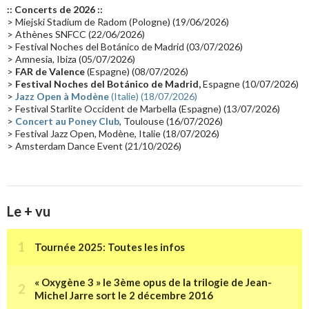
:: Concerts de 2026 ::
Passages radio
(16)
Vidéo Jarrecast
(16)
Synthé 80's
(16)
> Miejski Stadium de Radom (Pologne) (19/06/2026)
> Athènes SNFCC (22/06/2026)
Les concerts en Chine
(16)
Cinéma
(16)
Houston
(15)
Lyon
(15)
> Festival Noches del Botánico de Madrid (03/07/2026)
> Amnesia, Ibiza (05/07/2026)
Synthé Roland
(15)
Belgique
(15)
Récompense
(14)
>
FAR de Valence
(Espagne) (08/07/2026)
Collaborations 70's
(14)
Astronomie
(14)
France Inter
(14)
>
Festival Noches del Botánico de Madrid,
Espagne (10/07/2026)
>
Jazz Open à Modène
(Italie) (18/07/2026)
Tournée 2025
(14)
2024
(14)
Chine
(13)
> Festival Starlite Occident de Marbella (Espagne) (13/07/2026)
>
Concert au Poney Club
, Toulouse (16/07/2026)
> Festival Jazz Open, Modène, Italie (18/07/2026)
> Amsterdam Dance Event (21/10/2026)
Le + vu