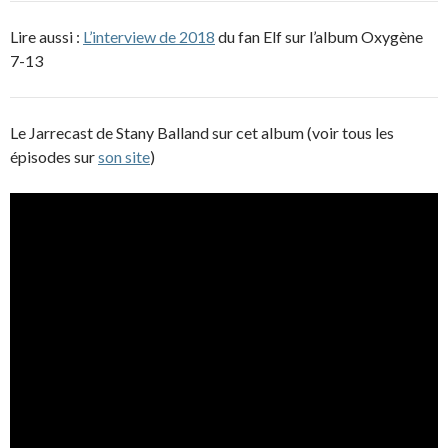
Lire aussi :
L’interview de 2018
du fan Elf sur l’album Oxygène
7-13
Le Jarrecast de Stany Balland sur cet album (voir tous les
épisodes sur
son site
)