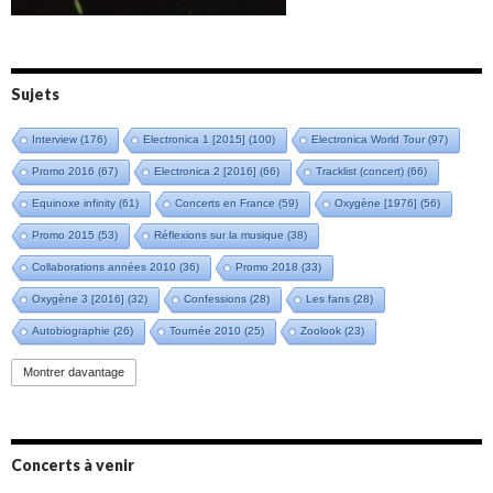
Sujets
Interview
(176)
Electronica 1 [2015]
(100)
Electronica World Tour
(97)
Promo 2016
(67)
Electronica 2 [2016]
(66)
Tracklist (concert)
(66)
Equinoxe infinity
(61)
Concerts en France
(59)
Oxygène [1976]
(56)
Promo 2015
(53)
Réflexions sur la musique
(38)
Collaborations années 2010
(36)
Promo 2018
(33)
Oxygène 3 [2016]
(32)
Confessions
(28)
Les fans
(28)
Autobiographie
(26)
Tournée 2010
(25)
Zoolook
(23)
Promo 2019
(23)
Avant "Oxygène"
(23)
Equinoxe
(21)
Vinyle
(21)
Montrer davantage
Emissions 2010
(21)
Disques rares
(20)
Synthé 70's
(20)
Album instrumental
(20)
Claviériste
(19)
Groupe de Recherche Musicale
(18)
France 2
(18)
Concerts à venir
Europe en concert
(17)
Critique
(17)
Coffret
(17)
Chronologie
(16)