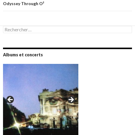
Odyssey Through O²
Rechercher :
Albums et concerts
Amazônia (2021)
Oxymore (2022)
Versailles 400 (2024)
Live in Bratislava (2025)