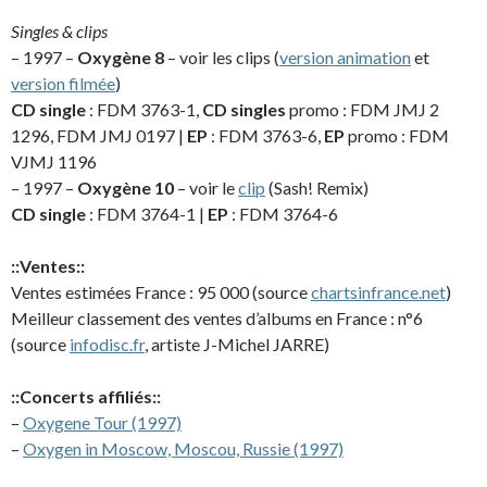
Singles & clips
– 1997 –
Oxygène 8
– voir les clips (
version animation
et
version filmée
)
CD single
: FDM 3763-1,
CD singles
promo : FDM JMJ 2
1296, FDM JMJ 0197 |
EP
: FDM 3763-6,
EP
promo : FDM
VJMJ 1196
– 1997 –
Oxygène 10
– voir le
clip
(Sash! Remix)
CD single
: FDM 3764-1 |
EP
: FDM 3764-6
::Ventes::
Ventes estimées France : 95 000 (source
chartsinfrance.net
)
Meilleur classement des ventes d’albums en France : n°6
(source
infodisc.fr
, artiste J-Michel JARRE)
::Concerts affiliés::
–
Oxygene Tour (1997)
–
Oxygen in Moscow, Moscou, Russie (1997)