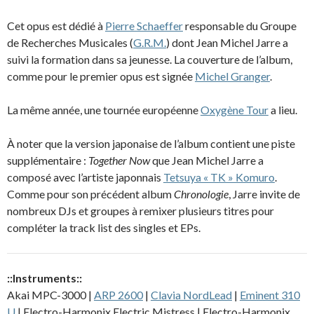
Cet opus est dédié à
Pierre Schaeffer
responsable du Groupe
de Recherches Musicales (
G.R.M.
) dont Jean Michel Jarre a
suivi la formation dans sa jeunesse. La couverture de l’album,
comme pour le premier opus est signée
Michel Granger
.
La même année, une tournée européenne
Oxygène Tour
a lieu.
À noter que la version japonaise de l’album contient une piste
supplémentaire :
Together Now
que Jean Michel Jarre a
composé avec l’artiste japonnais
Tetsuya « TK » Komuro
.
Comme pour son précédent album
Chronologie
, Jarre invite de
nombreux DJs et groupes à remixer plusieurs titres pour
compléter la track list des singles et EPs.
::Instruments::
Akai MPC-3000 |
ARP 2600
|
Clavia NordLead
|
Eminent 310
U
| Electro-Harmonix Electric Mistress | Electro-Harmonix