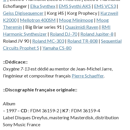
Echoflanger |
Elka Synthex
|
EMS Synthi AKS
|
EMS VCS3
|
Geiss Digisequencer
| Korg i4S | Korg Prophecy |
Kurzweil
K2000
|
Mellotron 400SM
|
Moog Minimoog
|
Moog
Theremin
| Big Briar series 91 |
Quasimidi Raven
|
RMI
Harmonic Synthesizer
|
Roland DJ-70
|
Roland Jupiter-8
|
Roland JV 90 |
Roland MC-303
|
Roland TR-808
|
Sequential
Circuits Prophet 5
|
Yamaha CS-80
::Dédicace::
Oxygène 7-13
est dédié au mentor de Jean-Michel Jarre,
l’ingénieur et compositeur français
Pierre Schaeffer
.
::Discographie française originale::
Album
– 1997 –
CD
: FDM 36159-2 |
K7
: FDM 36159-4
Label Disques Dreyfus, mastering Masterdisk, distribution
Sony Music France