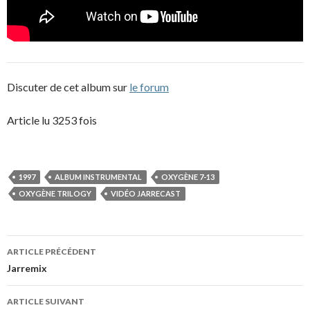
Discuter de cet album sur
le forum
Article lu 3253 fois
1997
ALBUM INSTRUMENTAL
OXYGÈNE 7-13
OXYGÈNE TRILOGY
VIDÉO JARRECAST
Navigation
ARTICLE PRÉCÉDENT
des
Jarremix
articles
ARTICLE SUIVANT