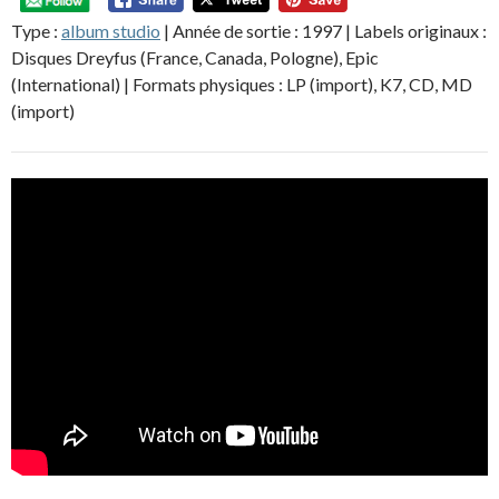
Type :
album studio
| Année de sortie : 1997 | Labels originaux :
Disques Dreyfus (France, Canada, Pologne), Epic
(International) | Formats physiques : LP (import), K7, CD, MD
(import)