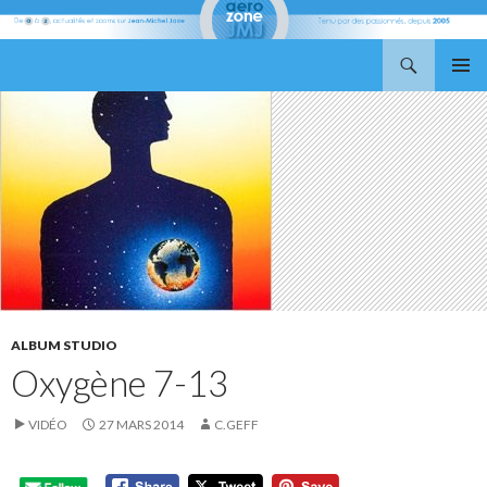
Recherche
Aerozone JMJ
ALLER
MENU
AU
PRINCI
CONTENU
ALBUM STUDIO
Oxygène 7-13
VIDÉO
27 MARS 2014
C.GEFF