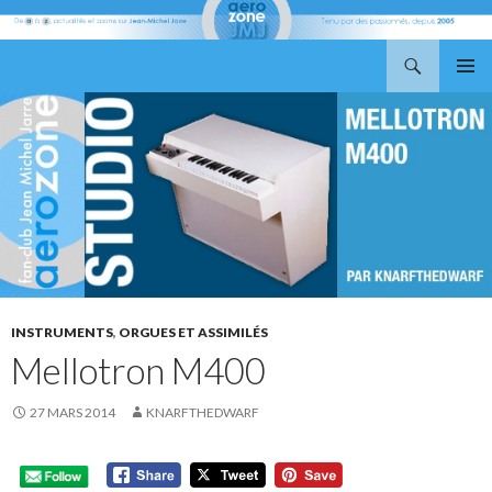
Recherche
Aerozone JMJ
ALLER
MENU
AU
PRINCI
CONTENU
INSTRUMENTS
,
ORGUES ET ASSIMILÉS
Mellotron M400
27 MARS 2014
KNARFTHEDWARF