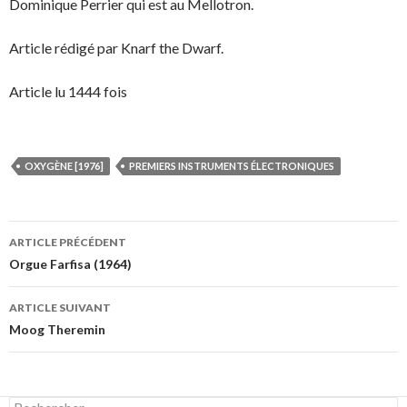
Dominique Perrier qui est au Mellotron.
Article rédigé par Knarf the Dwarf.
Article lu 1444 fois
OXYGÈNE [1976]
PREMIERS INSTRUMENTS ÉLECTRONIQUES
Navigation
ARTICLE PRÉCÉDENT
des
Orgue Farfisa (1964)
articles
ARTICLE SUIVANT
Moog Theremin
Rechercher :