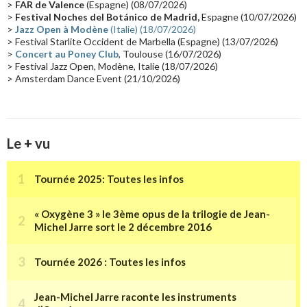
>
FAR de Valence
(Espagne) (08/07/2026)
Collaborations 70's
(14)
Astronomie
(14)
France Inter
(14)
>
Festival Noches del Botánico de Madrid,
Espagne (10/07/2026)
>
Jazz Open à Modène
(Italie) (18/07/2026)
Tournée 2025
(14)
2024
(14)
Chine
(13)
> Festival Starlite Occident de Marbella (Espagne) (13/07/2026)
>
Concert au Poney Club
, Toulouse (16/07/2026)
> Festival Jazz Open, Modène, Italie (18/07/2026)
> Amsterdam Dance Event (21/10/2026)
Le + vu