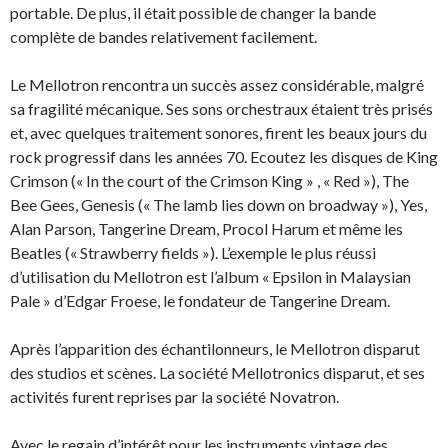
portable. De plus, il était possible de changer la bande
complète de bandes relativement facilement.
Le Mellotron rencontra un succès assez considérable, malgré
sa fragilité mécanique. Ses sons orchestraux étaient très prisés
et, avec quelques traitement sonores, firent les beaux jours du
rock progressif dans les années 70. Ecoutez les disques de King
Crimson (« In the court of the Crimson King » , « Red »), The
Bee Gees, Genesis (« The lamb lies down on broadway »), Yes,
Alan Parson, Tangerine Dream, Procol Harum et même les
Beatles (« Strawberry fields »). L’exemple le plus réussi
d’utilisation du Mellotron est l’album « Epsilon in Malaysian
Pale » d’Edgar Froese, le fondateur de Tangerine Dream.
Après l’apparition des échantilonneurs, le Mellotron disparut
des studios et scènes. La société Mellotronics disparut, et ses
activités furent reprises par la société Novatron.
Avec le regain d’intérêt pour les instruments vintage des