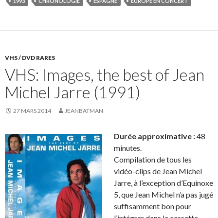
1993
CHRONOLOGIE
ESPAGNE
EUROPE EN CONCERT
VHS / DVD RARES
VHS: Images, the best of Jean
Michel Jarre (1991)
27 MARS 2014
JEANBATMAN
Durée approximative :
48
minutes.
Compilation de tous les
vidéo-clips de Jean Michel
Jarre, à l’exception d’Equinoxe
5, que Jean Michel n’a pas jugé
suffisamment bon pour
l’intégrer dans la cassette.