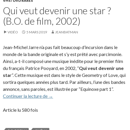
VHS / DVD RARES
Qui veut devenir une star ?
(B.O. de film, 2002)
VIDÉO
5 MARS 2019
JEANBATMAN
Jean-Michel Jarre n’a pas fait beaucoup d’incursion dans le
monde de la bande originale et s’y est prêté avec parcimonie.
Ainsi, a-t-il composé une musique inédite pour le premier film
du français Patrice Pooyard, en 2002, “
Qui veut devenir une
sta
r”. Cette musique est dans le style de Geometry of Love, qui
sortira quelques années plus tard. Par ailleurs, l’une des bandes
annonce, sans paroles, est illustrée par “Equinoxe part 1”.
Qui veut devenir une star ? (B.O. de film, 
Continuer la lecture de
→
Article lu 580 fois