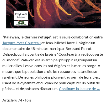
“Palawan, le dernier refuge”
, est la seule collaboration entre
Jacques-Yves Cousteau
et Jean-Michel Jarre. Il s’agit d’un
documentaire de 48 minutes, narré par Bertrand Poirot-
Delpech, qui fait partie de la série “
Cousteau à la redécouverte
du monde
”. Palawan est un archipel philippin regroupant un
millier d’îles. Les volcans les ont érigées et la mer les ronge. A
mesure que la population croît, les ressources naturelles se
raréfient. De jeunes philippins plongent au péril de leurs vies,
usant de la dynamite et du cyanure pour capturer un butin de
Palawa
pêche… et de poissons d’aquarium.
Continuer la lecture de
→
Article lu 747 fois