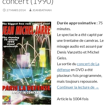
concert (1990)
27 MARS 2014
JEANBATMAN
Durée approximative :
75
minutes.
Le spectacle a été capté par
une trentaine de caméras. Le
mixage audio est assuré par
Denis Vanzetto et Michel
Geiss.
La sortie du
concert de La
défense
en DVD a été
plusieurs fois programmée,
mais toujours repoussée.
VHS: Par
Continuer la lecture de
→
Article lu 1004 fois