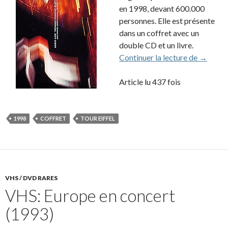
en 1998, devant 600.000
personnes. Elle est présente
dans un coffret avec un
double CD et un livre.
Box VHS 
Continuer la lecture de
→
Article lu 437 fois
1998
COFFRET
TOUR EIFFEL
VHS / DVD RARES
VHS: Europe en concert
(1993)