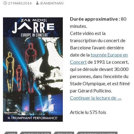
27 MARS 2014
JEANBATMAN
Durée approximative :
80
minutes.
Cette vidéo est la
transcription du concert de
Barcelone l’avant-dernière
date de la
tournée Europe en
Concert
de 1993. Le concert,
qui se déroule devant 30.000
personnes, dans l’enceinte du
Stade Olympique, et est filmé
par Gérard Pullicino.
VHS: Eu
Continuer la lecture de
→
Article lu 575 fois