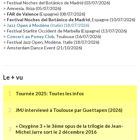
> Festival Noches del Botánico de Madrid (03/07/2026)
> Amnesia, Ibiza (05/07/2026)
Synthé Roland
(15)
Belgique
(15)
Récompense
(14)
>
FAR de Valence
(Espagne) (08/07/2026)
Collaborations 70's
(14)
Astronomie
(14)
France Inter
(14)
>
Festival Noches del Botánico de Madrid,
Espagne (10/07/2026)
>
Jazz Open à Modène
(Italie) (18/07/2026)
Tournée 2025
(14)
2024
(14)
Chine
(13)
> Festival Starlite Occident de Marbella (Espagne) (13/07/2026)
>
Concert au Poney Club
, Toulouse (16/07/2026)
> Festival Jazz Open, Modène, Italie (18/07/2026)
> Amsterdam Dance Event (21/10/2026)
Le + vu