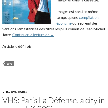
Images est sorti en même
temps qu’une
compilation
éponyme
qui reprend des
versions remasteriées des titres les plus connus de Jean Michel
VHS: Images, the best of Jean Mich
Jarre.
Continuer la lecture de
→
Article lu 664 fois
1991
VHS / DVD RARES
VHS: Paris La Défense, a city in