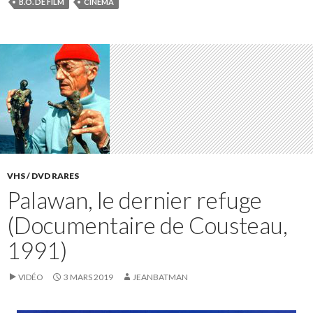
B.O. DE FILM
CINÉMA
VHS / DVD RARES
Palawan, le dernier refuge
(Documentaire de Cousteau,
1991)
VIDÉO
3 MARS 2019
JEANBATMAN