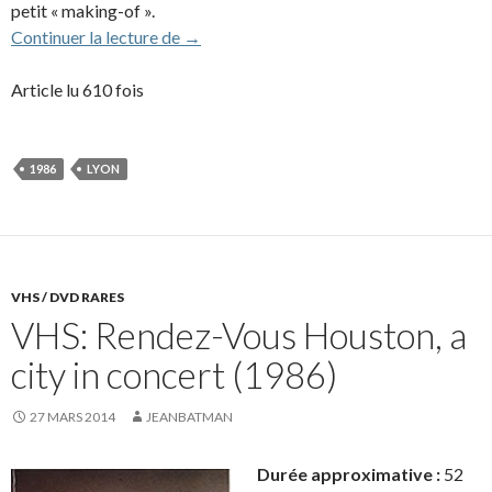
petit « making-of ».
VHS: Rendez-Vous Lyon, un concert pour 
Continuer la lecture de
→
Article lu 610 fois
1986
LYON
VHS / DVD RARES
VHS: Rendez-Vous Houston, a
city in concert (1986)
27 MARS 2014
JEANBATMAN
Durée approximative :
52