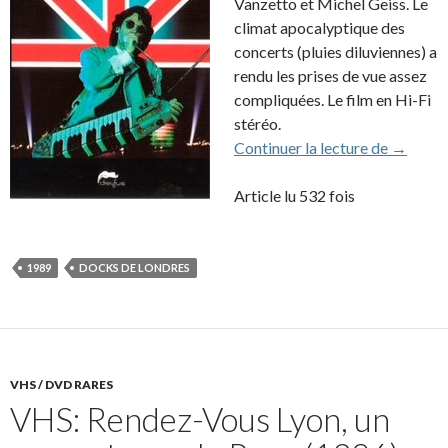
Vanzetto et Michel Geiss. Le
climat apocalyptique des
concerts (pluies diluviennes) a
rendu les prises de vue assez
compliquées. Le film en Hi-Fi
stéréo.
VHS: De
Continuer la lecture de
→
Article lu 532 fois
1989
DOCKS DE LONDRES
VHS / DVD RARES
VHS: Rendez-Vous Lyon, un