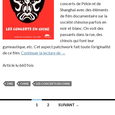
concerts de Pékin et de
Shanghai avec des éléments
de film documentaire sur la
société chinoise parfois en
noir et blanc. On voit des
passants dans la rue, des
chinois qui font leur
gymnastique, etc. Cet aspect patchwork fait toute l’originalité
VHS Les Concerts en Chine (1
de ce film.
Continuer la lecture de
→
Article lu 660 fois
1981
CHINE
LES CONCERTS EN CHINE
Navigation
1
2
SUIVANT →
des