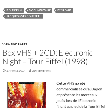
B.O. DE FILM
DOCUMENTAIRE
ECOLOGIE
JACQUES-YVES COUSTEAU
VHS / DVD RARES
Box VHS + 2CD: Electronic
Night – Tour Eiffel (1998)
27 MARS 2014
JEANBATMAN
Cette VHS n’a été
commercialisée qu’au Japon
et présente les morceaux
joués lors de l’Electronic
Night au pied de la Tour Eiffel