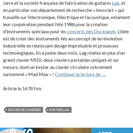
Jarre et la société française de fabrication de guitares
Lag
, et
en particulier son département de recherche « Innov’art » qui
travaille sur l’électronique, l’électrique et l’acoustique, entament
leur coopération pendant l’été 1988 pour la création
d’instruments spéciaux pour les
concerts des Docklands
. L’idée
est de créer des instruments liés au concept de la révolution
industrielle en réunissant design improbable et prouesses
technologiques. En à peine deux mois, Lag réalise en plus d’un
grand clavier MIDI, deux claviers portables uniques et sur
mesure, dont un keytar au clavier circulaire sobrement
Le clavier port
surnommé « Mad Max » !
Continuer la lecture de
→
Article lu 1678 fois
DOCKS DE LONDRES
SYNTHÉ LAG