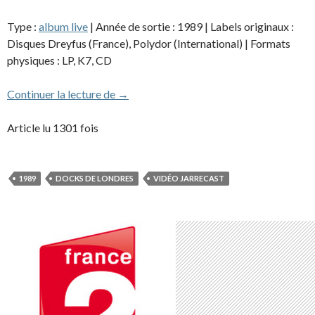
Type :
album live
| Année de sortie : 1989 | Labels originaux :
Disques Dreyfus (France), Polydor (International) | Formats
physiques : LP, K7, CD
Jarre Live / Destination Docklands (albu
Continuer la lecture de
→
Article lu 1301 fois
1989
DOCKS DE LONDRES
VIDÉO JARRECAST