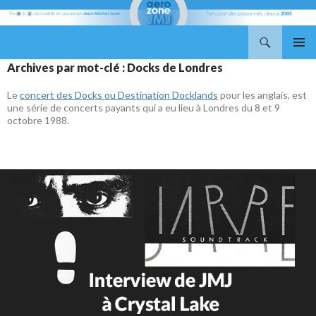
Recherche
Aerozone JMJ
ALLER
MENU
Archives par mot-clé : Docks de Londres
AU
PRINCI
CONTENU
Le
concert des Docks ou Destination Docklands
pour les anglais, est
une série de concerts payants qui a eu lieu à Londres du 8 et 9
octobre 1988.