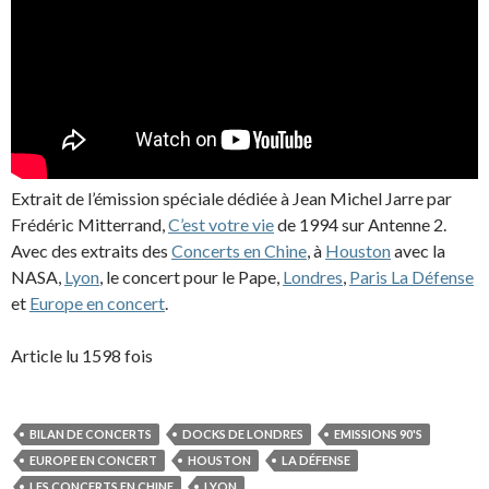
Extrait de l’émission spéciale dédiée à Jean Michel Jarre par
Frédéric Mitterrand,
C’est votre vie
de 1994 sur Antenne 2.
Avec des extraits des
Concerts en Chine
, à
Houston
avec la
NASA,
Lyon
, le concert pour le Pape,
Londres
,
Paris La Défense
et
Europe en concert
.
Article lu 1598 fois
BILAN DE CONCERTS
DOCKS DE LONDRES
EMISSIONS 90'S
EUROPE EN CONCERT
HOUSTON
LA DÉFENSE
LES CONCERTS EN CHINE
LYON