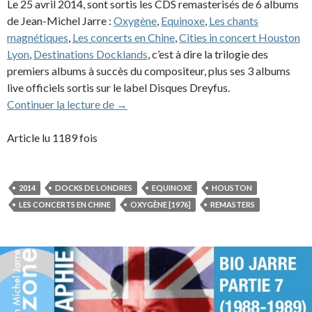
Le 25 avril 2014, sont sortis les CDS remasterisés de 6 albums
de Jean-Michel Jarre :
Oxygène
,
Equinoxe
,
Les chants
magnétiques
,
Les concerts en Chine
,
Cities in concert Houston
Lyon
,
Destinations Docklands
, c’est à dire la trilogie des
premiers albums à succès du compositeur, plus ses 3 albums
live officiels sortis sur le label Disques Dreyfus.
6 albums remasterisés sortis en CD
Continuer la lecture de
→
Article lu 1189 fois
2014
DOCKS DE LONDRES
EQUINOXE
HOUSTON
LES CONCERTS EN CHINE
OXYGÈNE [1976]
REMASTERS