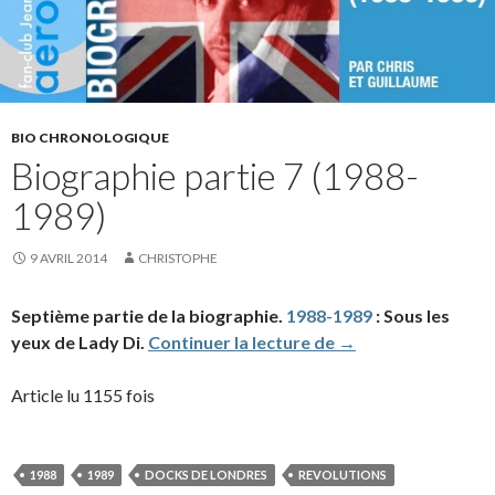
BIO CHRONOLOGIQUE
Biographie partie 7 (1988-
1989)
9 AVRIL 2014
CHRISTOPHE
Septième partie de la biographie.
1988-1989
: Sous les
Biographie partie 
yeux de Lady Di.
Continuer la lecture de
→
Article lu 1155 fois
1988
1989
DOCKS DE LONDRES
REVOLUTIONS