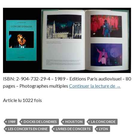
ISBN: 2-904-732-29-4 – 1989 – Editions Paris audiovisuel – 80
Concert 
pages – Photographes multiples
Continuer la lecture de
→
Article lu 1022 fois
1989
DOCKS DE LONDRES
HOUSTON
LA CONCORDE
LES CONCERTS EN CHINE
LIVRES DE CONCERTS
LYON