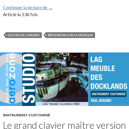
Interview de JMJ à Crystal Lake (1989) (
Continuer la lecture de
→
Article lu 136 fois
DOCKS DE LONDRES
RÉFLEXIONS SUR LA MUSIQUE
INSTRUMENT CUSTOMISÉ
Le grand clavier maître version