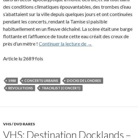
des conditions climatiques épouvantables, des trombes d’eau
s’abattaient sur la ville depuis quelques jours et ont continuées
pendant les concerts, rendant la Tamise si paisible
habituellement en un fleuve déchaîné. La scène était une barge
flottante et l’affluence de toute cette eau créait des creux de
1988 – Destination Doc
près d’un mètre !
Continuer la lecture de
→
Article lu 2689 fois
1988
CONCERTS URBAINS
DOCKS DE LONDRES
REVOLUTIONS
TRACKLIST (CONCERT)
VHS / DVD RARES
VHS: Destination Docklands –