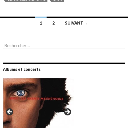
Navigation
1
2
SUIVANT →
des
articles
Rechercher :
Albums et concerts