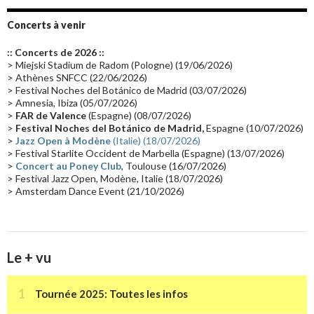
Album instrumental
(20)
Claviériste
(19)
Groupe de Recherche Musicale
(18)
France 2
(18)
Concerts à venir
Europe en concert
(17)
Critique
(17)
Coffret
(17)
Chronologie
(16)
:: Concerts de 2026 ::
Passages radio
(16)
Vidéo Jarrecast
(16)
Synthé 80's
(16)
> Miejski Stadium de Radom (Pologne) (19/06/2026)
> Athènes SNFCC (22/06/2026)
Les concerts en Chine
(16)
Cinéma
(16)
Houston
(15)
Lyon
(15)
> Festival Noches del Botánico de Madrid (03/07/2026)
> Amnesia, Ibiza (05/07/2026)
Synthé Roland
(15)
Belgique
(15)
Récompense
(14)
>
FAR de Valence
(Espagne) (08/07/2026)
Collaborations 70's
(14)
Astronomie
(14)
France Inter
(14)
>
Festival Noches del Botánico de Madrid,
Espagne (10/07/2026)
>
Jazz Open à Modène
(Italie) (18/07/2026)
Tournée 2025
(14)
2024
(14)
Chine
(13)
> Festival Starlite Occident de Marbella (Espagne) (13/07/2026)
>
Concert au Poney Club
, Toulouse (16/07/2026)
> Festival Jazz Open, Modène, Italie (18/07/2026)
> Amsterdam Dance Event (21/10/2026)
Le + vu