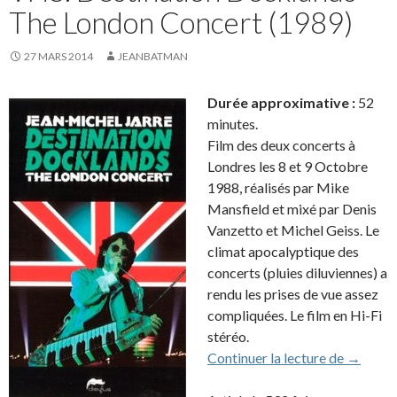
The London Concert (1989)
27 MARS 2014
JEANBATMAN
Durée approximative :
52
minutes.
Film des deux concerts à
Londres les 8 et 9 Octobre
1988, réalisés par Mike
Mansfield et mixé par Denis
Vanzetto et Michel Geiss. Le
climat apocalyptique des
concerts (pluies diluviennes) a
rendu les prises de vue assez
compliquées. Le film en Hi-Fi
stéréo.
VHS: De
Continuer la lecture de
→