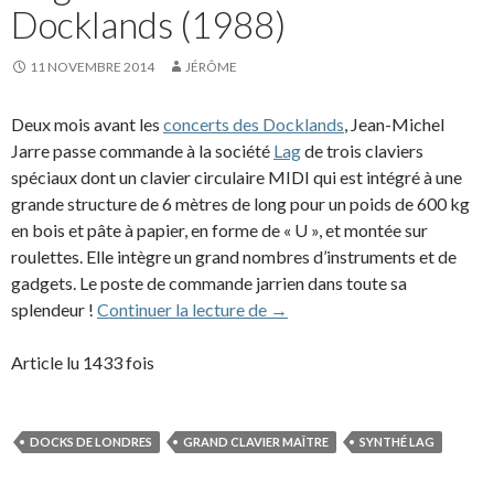
Docklands (1988)
11 NOVEMBRE 2014
JÉRÔME
Deux mois avant les
concerts des Docklands
, Jean-Michel
Jarre passe commande à la société
Lag
de trois claviers
spéciaux dont un clavier circulaire MIDI qui est intégré à une
grande structure de 6 mètres de long pour un poids de 600 kg
en bois et pâte à papier, en forme de « U », et montée sur
roulettes. Elle intègre un grand nombres d’instruments et de
gadgets. Le poste de commande jarrien dans toute sa
Le grand clavier maître versi
splendeur !
Continuer la lecture de
→
Article lu 1433 fois
DOCKS DE LONDRES
GRAND CLAVIER MAÎTRE
SYNTHÉ LAG