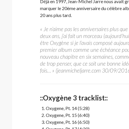
Déjà en 1997, Jean-Michel Jarre nous avait gra
marquer le 20ème anniversaire du célèbre albu
20 ans plus tard.
« Je n’aime pas les anniversaires plus que 
deux ans, j’ai fait un morceau (aujourd’hu
être Oxygène si je l’avais composé aujourd
premier album comme une échéance pour 
nouveau chapitre en six semaines, comme j
de trop penser, que ce soit une bonne idé
fois… » (jeanmicheljarre.com 30/09/201
::Oxygène 3 tracklist::
Oxygene, Pt. 14 (5:28)
Oxygene, Pt. 15 (6:40)
Oxygene, Pt. 16 (6:50)
Oxygene, Pt. 17 (4:20)