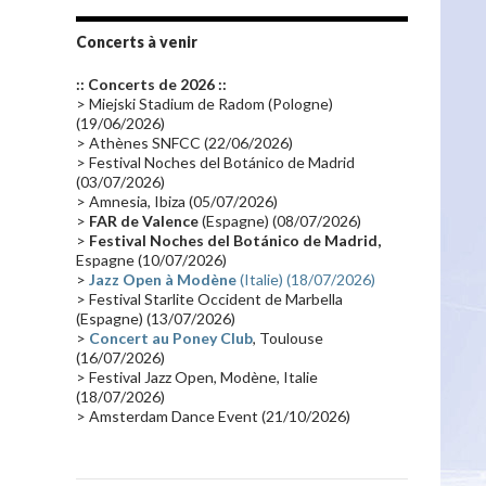
Tournée 2010
(25)
Zoolook
(23)
Promo 2019
(23)
Avant "Oxygène"
(23)
Concerts à venir
Equinoxe
(21)
Vinyle
(21)
:: Concerts de 2026 ::
Emissions 2010
(21)
Disques rares
(20)
> Miejski Stadium de Radom (Pologne)
(19/06/2026)
Synthé 70's
(20)
Album instrumental
(20)
> Athènes SNFCC (22/06/2026)
> Festival Noches del Botánico de Madrid
Claviériste
(19)
Groupe de Recherche Musicale
(18)
(03/07/2026)
France 2
(18)
Europe en concert
(17)
> Amnesia, Ibiza (05/07/2026)
>
FAR de Valence
(Espagne) (08/07/2026)
Critique
(17)
Coffret
(17)
Chronologie
(16)
>
Festival Noches del Botánico de Madrid,
Passages radio
(16)
Vidéo Jarrecast
(16)
Espagne (10/07/2026)
>
Jazz Open à Modène
(Italie) (18/07/2026)
Synthé 80's
(16)
Les concerts en Chine
(16)
> Festival Starlite Occident de Marbella
(Espagne) (13/07/2026)
Cinéma
(16)
Houston
(15)
Lyon
(15)
>
Concert au Poney Club
, Toulouse
Synthé Roland
(15)
Belgique
(15)
(16/07/2026)
> Festival Jazz Open, Modène, Italie
Récompense
(14)
Collaborations 70's
(14)
(18/07/2026)
> Amsterdam Dance Event (21/10/2026)
Astronomie
(14)
France Inter
(14)
Tournée 2025
(14)
2024
(14)
Chine
(13)