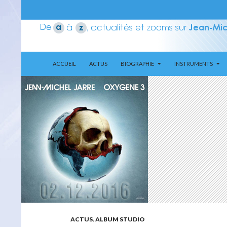
ALLER AU CONTENU
Recherche
Aerozone JMJ
ACCUEIL
ACTUS
BIOGRAPHIE
INSTRUMENTS
ACTUS
,
ALBUM STUDIO