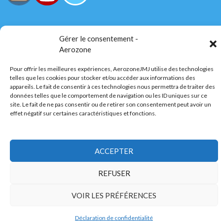
Tous droits réservés
Gérer le consentement -
Aerozone
AerozoneJMJ.fr
© Mars 2006-Août 2026
Pour offrir les meilleures expériences, AerozoneJMJ utilise des technologies
telles que les cookies pour stocker et/ou accéder aux informations des
appareils. Le fait de consentir à ces technologies nous permettra de traiter des
données telles que le comportement de navigation ou les ID uniques sur ce
Politique de confidentialité
Fièrement propulsé par WordPress
site. Le fait de ne pas consentir ou de retirer son consentement peut avoir un
effet négatif sur certaines caractéristiques et fonctions.
ACCEPTER
REFUSER
VOIR LES PRÉFÉRENCES
Déclaration de confidentialité