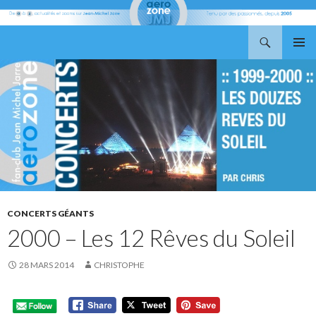
Recherche
Aerozone JMJ
ALLER
MENU
AU
PRINCI
CONTENU
CONCERTS GÉANTS
2000 – Les 12 Rêves du Soleil
28 MARS 2014
CHRISTOPHE