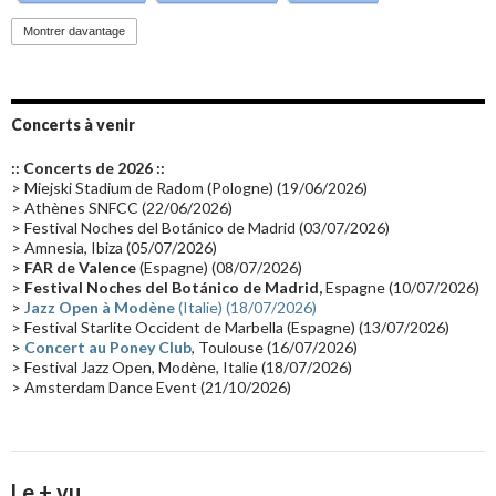
Promo 2019
(23)
Avant "Oxygène"
(23)
Equinoxe
(21)
Vinyle
(21)
Montrer davantage
Emissions 2010
(21)
Disques rares
(20)
Synthé 70's
(20)
Album instrumental
(20)
Claviériste
(19)
Groupe de Recherche Musicale
(18)
France 2
(18)
Concerts à venir
Europe en concert
(17)
Critique
(17)
Coffret
(17)
Chronologie
(16)
:: Concerts de 2026 ::
Passages radio
(16)
Vidéo Jarrecast
(16)
Synthé 80's
(16)
> Miejski Stadium de Radom (Pologne) (19/06/2026)
> Athènes SNFCC (22/06/2026)
Les concerts en Chine
(16)
Cinéma
(16)
Houston
(15)
Lyon
(15)
> Festival Noches del Botánico de Madrid (03/07/2026)
> Amnesia, Ibiza (05/07/2026)
Synthé Roland
(15)
Belgique
(15)
Récompense
(14)
>
FAR de Valence
(Espagne) (08/07/2026)
Collaborations 70's
(14)
Astronomie
(14)
France Inter
(14)
>
Festival Noches del Botánico de Madrid,
Espagne (10/07/2026)
>
Jazz Open à Modène
(Italie) (18/07/2026)
Tournée 2025
(14)
2024
(14)
Chine
(13)
> Festival Starlite Occident de Marbella (Espagne) (13/07/2026)
>
Concert au Poney Club
, Toulouse (16/07/2026)
> Festival Jazz Open, Modène, Italie (18/07/2026)
> Amsterdam Dance Event (21/10/2026)
Le + vu