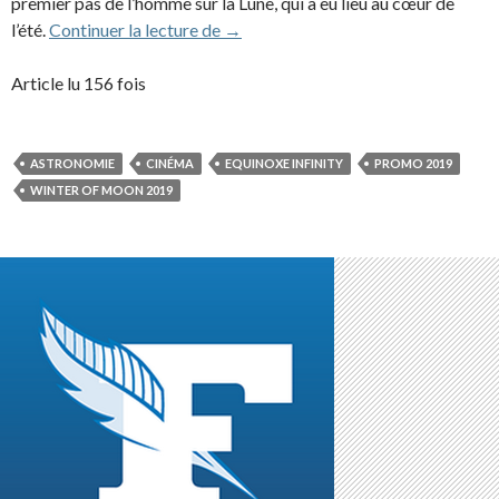
premier pas de l’homme sur la Lune, qui a eu lieu au cœur de
Interview à Téléstar (11/01/2019)
l’été.
Continuer la lecture de
→
Article lu 156 fois
ASTRONOMIE
CINÉMA
EQUINOXE INFINITY
PROMO 2019
WINTER OF MOON 2019