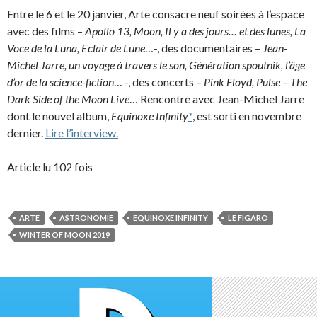
Entre le 6 et le 20 janvier, Arte consacre neuf soirées à l’espace
avec des films –
Apollo 13, Moon, Il y a des jours… et des lunes, La
Voce de la Luna, Eclair de Lune
…-, des documentaires –
Jean-
Michel Jarre, un voyage à travers le son, Génération spoutnik, l’âge
d’or de la science-fiction
… -, des concerts –
Pink Floyd, Pulse – The
Dark Side of the Moon Live
… Rencontre avec Jean-Michel Jarre
dont le nouvel album,
Equinoxe Infinity
*
, est sorti en novembre
dernier.
Lire l’interview.
Article lu 102 fois
ARTE
ASTRONOMIE
EQUINOXE INFINITY
LE FIGARO
WINTER OF MOON 2019