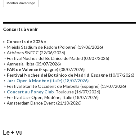
Promo 2019
(23)
Avant "Oxygène"
(23)
Equinoxe
(21)
Vinyle
(21)
Montrer davantage
Emissions 2010
(21)
Disques rares
(20)
Synthé 70's
(20)
Album instrumental
(20)
Claviériste
(19)
Groupe de Recherche Musicale
(18)
France 2
(18)
Concerts à venir
Europe en concert
(17)
Critique
(17)
Coffret
(17)
Chronologie
(16)
:: Concerts de 2026 ::
Passages radio
(16)
Vidéo Jarrecast
(16)
Synthé 80's
(16)
> Miejski Stadium de Radom (Pologne) (19/06/2026)
> Athènes SNFCC (22/06/2026)
Les concerts en Chine
(16)
Cinéma
(16)
Houston
(15)
Lyon
(15)
> Festival Noches del Botánico de Madrid (03/07/2026)
> Amnesia, Ibiza (05/07/2026)
Synthé Roland
(15)
Belgique
(15)
Récompense
(14)
>
FAR de Valence
(Espagne) (08/07/2026)
Collaborations 70's
(14)
Astronomie
(14)
France Inter
(14)
>
Festival Noches del Botánico de Madrid,
Espagne (10/07/2026)
>
Jazz Open à Modène
(Italie) (18/07/2026)
Tournée 2025
(14)
2024
(14)
Chine
(13)
> Festival Starlite Occident de Marbella (Espagne) (13/07/2026)
>
Concert au Poney Club
, Toulouse (16/07/2026)
> Festival Jazz Open, Modène, Italie (18/07/2026)
> Amsterdam Dance Event (21/10/2026)
Le + vu