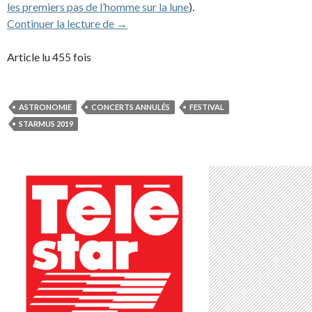
les premiers pas de l’homme sur la lune
).
Annulé : JMJ ne participera pas du 5ème 
Continuer la lecture de
→
Article lu 455 fois
ASTRONOMIE
CONCERTS ANNULÉS
FESTIVAL
STARMUS 2019