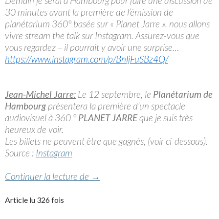
Demain je serai à Hambourg pour faire une discussion de
30 minutes avant la première de l’émission de
planétarium 360° basée sur « Planet Jarre ». nous allons
vivre stream the talk sur Instagram. Assurez-vous que
vous regardez – il pourrait y avoir une surprise…
https://www.instagram.com/p/BnljFuSBz4Q/
Jean-Michel Jarre:
Le 12 septembre, le
Planétarium de
Hambourg
présentera la première d’un spectacle
audiovisuel à 360 °
PLANET JARRE
que je suis très
heureux de voir.
Les billets ne peuvent être que gagnés, (voir ci-dessous).
Source :
Instagram
Le spectacle 360° »Planet Jarre 
Continuer la lecture de
→
Article lu 326 fois