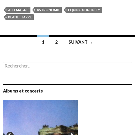
ALLEMAGNE
ASTRONOMIE
EQUINOXE INFINITY
PLANET JARRE
Navigation
1
2
SUIVANT →
des
articles
Rechercher :
Albums et concerts