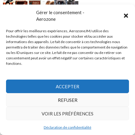
Gérer le consentement -
Aerozone
Pour offrir les meilleures expériences, AerozoneJMJ utilise des
technologies telles que les cookies pour stocker et/ou accéder aux
informations des appareils. Le fait de consentir à ces technologies nous
Top articles synthés
permettra de traiter des données telles que le comportement de navigation
ou les ID uniques sur ce site. Le fait de ne pas consentir ou de retirer son
Les synthés de Jean Michel Jarre à travers le temps
consentement peut avoir un effet négatif sur certaines caractéristiques et
fonctions.
Quasimidi The Raven (1995)
Roland D-50 (1987)
ACCEPTER
Yamaha CS60 / CS80 (1977)
REFUSER
ARP 2600 (1971)
Elka Synthex (1983)
VOIR LES PRÉFÉRENCES
EMS AKS (1972)
Déclaration de confidentialité
Ensoniq ESQ-1 (1986)