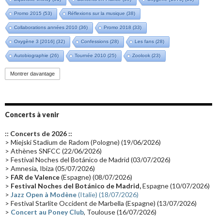
Promo 2015
(53)
Réflexions sur la musique
(38)
Collaborations années 2010
(36)
Promo 2018
(33)
Oxygène 3 [2016]
(32)
Confessions
(28)
Les fans
(28)
Autobiographie
(26)
Tournée 2010
(25)
Zoolook
(23)
Promo 2019
(23)
Avant "Oxygène"
(23)
Equinoxe
(21)
Vinyle
(21)
Montrer davantage
Emissions 2010
(21)
Disques rares
(20)
Synthé 70's
(20)
Album instrumental
(20)
Claviériste
(19)
Groupe de Recherche Musicale
(18)
France 2
(18)
Concerts à venir
Europe en concert
(17)
Critique
(17)
Coffret
(17)
Chronologie
(16)
:: Concerts de 2026 ::
Passages radio
(16)
Vidéo Jarrecast
(16)
Synthé 80's
(16)
> Miejski Stadium de Radom (Pologne) (19/06/2026)
> Athènes SNFCC (22/06/2026)
Les concerts en Chine
(16)
Cinéma
(16)
Houston
(15)
Lyon
(15)
> Festival Noches del Botánico de Madrid (03/07/2026)
> Amnesia, Ibiza (05/07/2026)
Synthé Roland
(15)
Belgique
(15)
Récompense
(14)
>
FAR de Valence
(Espagne) (08/07/2026)
Collaborations 70's
(14)
Astronomie
(14)
France Inter
(14)
>
Festival Noches del Botánico de Madrid,
Espagne (10/07/2026)
>
Jazz Open à Modène
(Italie) (18/07/2026)
Tournée 2025
(14)
2024
(14)
Chine
(13)
> Festival Starlite Occident de Marbella (Espagne) (13/07/2026)
>
Concert au Poney Club
, Toulouse (16/07/2026)