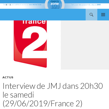
Recherche
Aerozone JMJ
ALLER
MENU
AU
PRINCI
CONTENU
ACTUS
Interview de JMJ dans 20h30
le samedi
(29/06/2019/France 2)