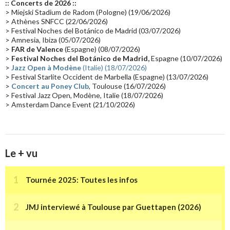
:: Concerts de 2026 ::
Passages radio
(16)
Vidéo Jarrecast
(16)
Synthé 80's
(16)
> Miejski Stadium de Radom (Pologne) (19/06/2026)
> Athènes SNFCC (22/06/2026)
Les concerts en Chine
(16)
Cinéma
(16)
Houston
(15)
Lyon
(15)
> Festival Noches del Botánico de Madrid (03/07/2026)
> Amnesia, Ibiza (05/07/2026)
Synthé Roland
(15)
Belgique
(15)
Récompense
(14)
>
FAR de Valence
(Espagne) (08/07/2026)
Collaborations 70's
(14)
Astronomie
(14)
France Inter
(14)
>
Festival Noches del Botánico de Madrid,
Espagne (10/07/2026)
>
Jazz Open à Modène
(Italie) (18/07/2026)
Tournée 2025
(14)
2024
(14)
Chine
(13)
> Festival Starlite Occident de Marbella (Espagne) (13/07/2026)
>
Concert au Poney Club
, Toulouse (16/07/2026)
> Festival Jazz Open, Modène, Italie (18/07/2026)
> Amsterdam Dance Event (21/10/2026)
Le + vu