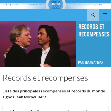
Recherche
Aerozone JMJ
ALLER
MENU
AU
PRINCI
CONTENU
Records et récompenses
Liste des principales récompenses et records du monde
signés Jean Michel Jarre.