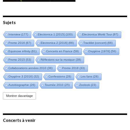
Sujets
Interview
(177)
Electronica 1 [2015]
(100)
Electronica World Tour
(97)
Promo 2016
(67)
Electronica 2 [2016]
(66)
Tracklist (concert)
(66)
Equinoxe infinity
(61)
Concerts en France
(59)
Oxygène [1976]
(56)
Promo 2015
(53)
Réflexions sur la musique
(38)
Collaborations années 2010
(36)
Promo 2018
(33)
Oxygène 3 [2016]
(32)
Confessions
(28)
Les fans
(28)
Autobiographie
(26)
Tournée 2010
(25)
Zoolook
(23)
Promo 2019
(23)
Avant "Oxygène"
(23)
Equinoxe
(21)
Vinyle
(21)
Montrer davantage
Emissions 2010
(21)
Disques rares
(20)
Synthé 70's
(20)
Album instrumental
(20)
Claviériste
(19)
Groupe de Recherche Musicale
(18)
France 2
(18)
Concerts à venir
Europe en concert
(17)
Critique
(17)
Coffret
(17)
Chronologie
(16)