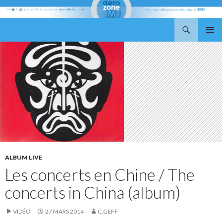
Recherche
Aerozone JMJ
ALLER
MENU
AU
PRINCI
CONTENU
ALBUM LIVE
Les concerts en Chine / The
concerts in China (album)
VIDÉO
27 MARS 2014
C.GEFF