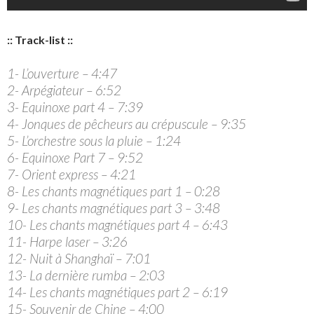
:: Track-list ::
1- L’ouverture – 4:47
2- Arpégiateur – 6:52
3- Equinoxe part 4 – 7:39
4- Jonques de pêcheurs au crépuscule – 9:35
5- L’orchestre sous la pluie – 1:24
6- Equinoxe Part 7 – 9:52
7- Orient express – 4:21
8- Les chants magnétiques part 1 – 0:28
9- Les chants magnétiques part 3 – 3:48
10- Les chants magnétiques part 4 – 6:43
11- Harpe laser – 3:26
12- Nuit à Shanghaï – 7:01
13- La dernière rumba – 2:03
14- Les chants magnétiques part 2 – 6:19
15- Souvenir de Chine – 4:00