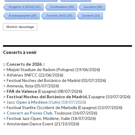
Oxygène 3 [2016]
(32)
Confessions
(28)
Les fans
(28)
Autobiographie
(26)
Tournée 2010
(25)
Zoolook
(23)
Promo 2019
(23)
Avant "Oxygène"
(23)
Equinoxe
(21)
Vinyle
(21)
Montrer davantage
Emissions 2010
(21)
Disques rares
(20)
Synthé 70's
(20)
Album instrumental
(20)
Claviériste
(19)
Groupe de Recherche Musicale
(18)
France 2
(18)
Concerts à venir
Europe en concert
(17)
Critique
(17)
Coffret
(17)
Chronologie
(16)
:: Concerts de 2026 ::
Passages radio
(16)
Vidéo Jarrecast
(16)
Synthé 80's
(16)
> Miejski Stadium de Radom (Pologne) (19/06/2026)
> Athènes SNFCC (22/06/2026)
Les concerts en Chine
(16)
Cinéma
(16)
Houston
(15)
Lyon
(15)
> Festival Noches del Botánico de Madrid (03/07/2026)
> Amnesia, Ibiza (05/07/2026)
Synthé Roland
(15)
Belgique
(15)
Récompense
(14)
>
FAR de Valence
(Espagne) (08/07/2026)
Collaborations 70's
(14)
Astronomie
(14)
France Inter
(14)
>
Festival Noches del Botánico de Madrid,
Espagne (10/07/2026)
>
Jazz Open à Modène
(Italie) (18/07/2026)
Tournée 2025
(14)
2024
(14)
Chine
(13)
> Festival Starlite Occident de Marbella (Espagne) (13/07/2026)
>
Concert au Poney Club
, Toulouse (16/07/2026)
> Festival Jazz Open, Modène, Italie (18/07/2026)
> Amsterdam Dance Event (21/10/2026)