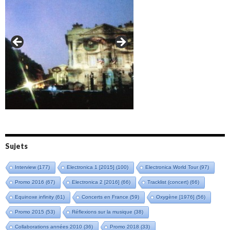
Amazônia (2021)
Oxymore (2022)
Versailles 400 (2024)
Live in Bratislava (2025)
Sujets
Interview
(177)
Electronica 1 [2015]
(100)
Electronica World Tour
(97)
Promo 2016
(67)
Electronica 2 [2016]
(66)
Tracklist (concert)
(66)
Equinoxe infinity
(61)
Concerts en France
(59)
Oxygène [1976]
(56)
Promo 2015
(53)
Réflexions sur la musique
(38)
Collaborations années 2010
(36)
Promo 2018
(33)