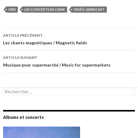
1982
LES CONCERTS EN CHINE
VIDÉO JARRECAST
Navigation
ARTICLE PRÉCÉDENT
des
Les chants magnétiques / Magnetic fields
articles
ARTICLE SUIVANT
Musique pour supermarché / Music for supermarkets
Rechercher :
Albums et concerts