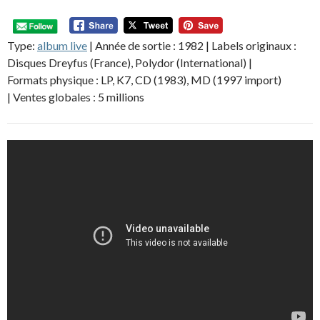
Type:
album live
| Année de sortie : 1982 | Labels originaux :
Disques Dreyfus (France), Polydor (International) |
Formats physique : LP, K7, CD (1983), MD (1997 import)
| Ventes globales : 5 millions