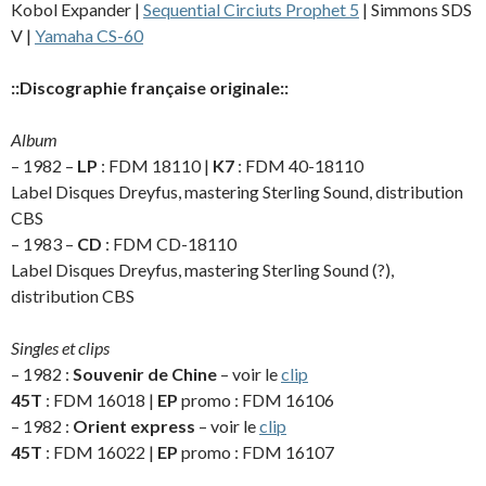
Kobol Expander |
Sequential Circiuts Prophet 5
| Simmons SDS
V |
Yamaha CS-60
::Discographie française originale::
Album
– 1982 –
LP
: FDM 18110 |
K7
: FDM 40-18110
Label Disques Dreyfus, mastering Sterling Sound, distribution
CBS
– 1983 –
CD
: FDM CD-18110
Label Disques Dreyfus, mastering Sterling Sound (?),
distribution CBS
Singles et clips
– 1982 :
Souvenir de Chine
– voir le
clip
45T
: FDM 16018 |
EP
promo : FDM 16106
– 1982 :
Orient express
– voir le
clip
45T
: FDM 16022 |
EP
promo : FDM 16107