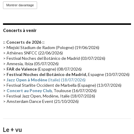
Promo 2019
(23)
Avant "Oxygène"
(23)
Equinoxe
(21)
Vinyle
(21)
Montrer davantage
Emissions 2010
(21)
Disques rares
(20)
Synthé 70's
(20)
Album instrumental
(20)
Claviériste
(19)
Groupe de Recherche Musicale
(18)
France 2
(18)
Concerts à venir
Europe en concert
(17)
Critique
(17)
Coffret
(17)
Chronologie
(16)
:: Concerts de 2026 ::
Passages radio
(16)
Vidéo Jarrecast
(16)
Synthé 80's
(16)
> Miejski Stadium de Radom (Pologne) (19/06/2026)
> Athènes SNFCC (22/06/2026)
Les concerts en Chine
(16)
Cinéma
(16)
Houston
(15)
Lyon
(15)
> Festival Noches del Botánico de Madrid (03/07/2026)
> Amnesia, Ibiza (05/07/2026)
Synthé Roland
(15)
Belgique
(15)
Récompense
(14)
>
FAR de Valence
(Espagne) (08/07/2026)
Collaborations 70's
(14)
Astronomie
(14)
France Inter
(14)
>
Festival Noches del Botánico de Madrid,
Espagne (10/07/2026)
>
Jazz Open à Modène
(Italie) (18/07/2026)
Tournée 2025
(14)
2024
(14)
Chine
(13)
> Festival Starlite Occident de Marbella (Espagne) (13/07/2026)
>
Concert au Poney Club
, Toulouse (16/07/2026)
> Festival Jazz Open, Modène, Italie (18/07/2026)
> Amsterdam Dance Event (21/10/2026)
Le + vu