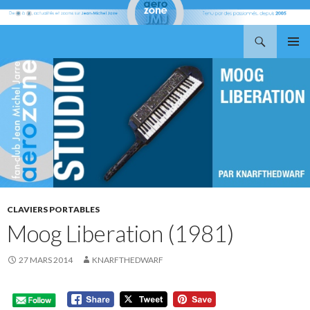
Recherche
Aerozone JMJ
ALLER
MENU
AU
PRINCI
CONTENU
CLAVIERS PORTABLES
Moog Liberation (1981)
27 MARS 2014
KNARFTHEDWARF