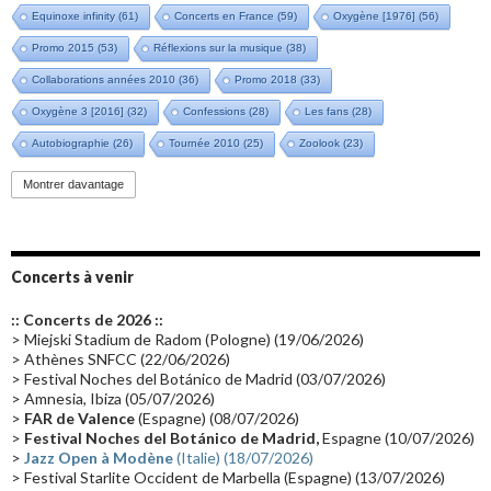
Equinoxe infinity
(61)
Concerts en France
(59)
Oxygène [1976]
(56)
Promo 2015
(53)
Réflexions sur la musique
(38)
Collaborations années 2010
(36)
Promo 2018
(33)
Oxygène 3 [2016]
(32)
Confessions
(28)
Les fans
(28)
Autobiographie
(26)
Tournée 2010
(25)
Zoolook
(23)
Promo 2019
(23)
Avant "Oxygène"
(23)
Equinoxe
(21)
Vinyle
(21)
Montrer davantage
Emissions 2010
(21)
Disques rares
(20)
Synthé 70's
(20)
Album instrumental
(20)
Claviériste
(19)
Groupe de Recherche Musicale
(18)
France 2
(18)
Concerts à venir
Europe en concert
(17)
Critique
(17)
Coffret
(17)
Chronologie
(16)
:: Concerts de 2026 ::
Passages radio
(16)
Vidéo Jarrecast
(16)
Synthé 80's
(16)
> Miejski Stadium de Radom (Pologne) (19/06/2026)
> Athènes SNFCC (22/06/2026)
Les concerts en Chine
(16)
Cinéma
(16)
Houston
(15)
Lyon
(15)
> Festival Noches del Botánico de Madrid (03/07/2026)
> Amnesia, Ibiza (05/07/2026)
Synthé Roland
(15)
Belgique
(15)
Récompense
(14)
>
FAR de Valence
(Espagne) (08/07/2026)
Collaborations 70's
(14)
Astronomie
(14)
France Inter
(14)
>
Festival Noches del Botánico de Madrid,
Espagne (10/07/2026)
>
Jazz Open à Modène
(Italie) (18/07/2026)
Tournée 2025
(14)
2024
(14)
Chine
(13)
> Festival Starlite Occident de Marbella (Espagne) (13/07/2026)