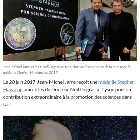
Jean-Michel Jarre et le Dr Neil Degrasse Tyson lors de la cérémonie de la remise de la
médaille Stephen Hawking en 2017.
Le 20 juin 2017, Jean-Michel Jarre reçoit une
médaille Stephen
Hawking
aux côtés du Docteur Neil Degrasse Tyson pour sa
contribution extraordinaire à la promotion des sciences dans
l’art.