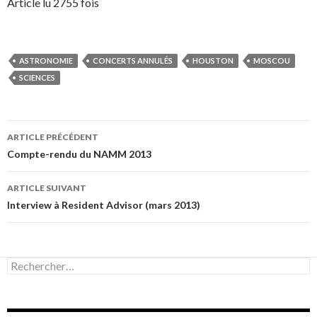
Article lu 2755 fois
ASTRONOMIE
CONCERTS ANNULÉS
HOUSTON
MOSCOU
SCIENCES
Navigation
ARTICLE PRÉCÉDENT
des
Compte-rendu du NAMM 2013
articles
ARTICLE SUIVANT
Interview à Resident Advisor (mars 2013)
Rechercher :