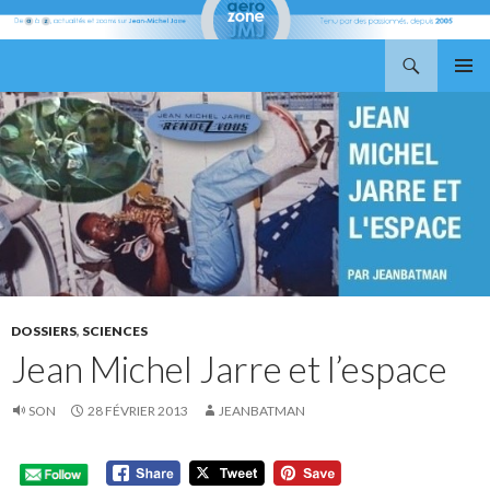
Recherche
Aerozone JMJ
ALLER
MENU
AU
PRINCI
CONTENU
DOSSIERS
,
SCIENCES
Jean Michel Jarre et l’espace
SON
28 FÉVRIER 2013
JEANBATMAN