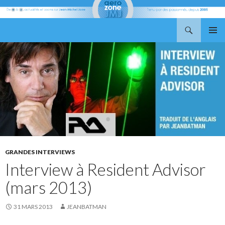
Recherche
Aerozone JMJ
ALLER
MENU
AU
PRINCI
CONTENU
GRANDES INTERVIEWS
Interview à Resident Advisor
(mars 2013)
31 MARS 2013
JEANBATMAN