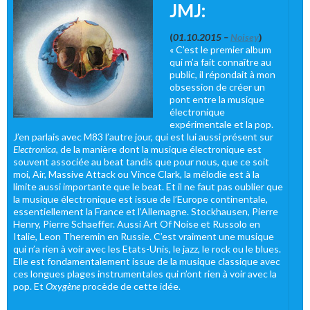
JMJ:
(
01.10.2015 –
Noisey
)
« C’est le premier album
qui m’a fait connaître au
public, il répondait à mon
obsession de créer un
pont entre la musique
électronique
expérimentale et la pop.
J’en parlais avec M83 l’autre jour, qui est lui aussi présent sur
Electronica
, de la manière dont la musique électronique est
souvent associée au beat tandis que pour nous, que ce soit
moi, Air, Massive Attack ou Vince Clark, la mélodie est à la
limite aussi importante que le beat. Et il ne faut pas oublier que
la musique électronique est issue de l’Europe continentale,
essentiellement la France et l’Allemagne. Stockhausen, Pierre
Henry, Pierre Schaeffer. Aussi Art Of Noise et Russolo en
Italie, Leon Theremin en Russie. C’est vraiment une musique
qui n’a rien à voir avec les Etats-Unis, le jazz, le rock ou le blues.
Elle est fondamentalement issue de la musique classique avec
ces longues plages instrumentales qui n’ont rien à voir avec la
pop. Et
Oxygène
procède de cette idée.