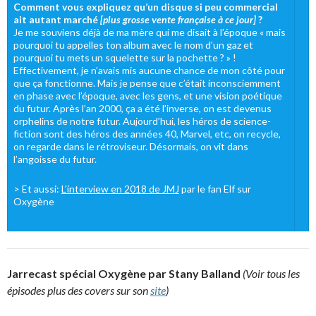
Comment vous expliquez qu’un disque si peu commercial
ait autant marché
[plus grosse vente française à ce jour]
?
Je me souviens déjà de ma mère qui me disait à l’époque « mais
pourquoi tu appelles ton album avec le nom d’un gaz et
pourquoi tu mets un squelette sur la pochette ? » !
Effectivement, je n’avais mis aucune chance de mon côté pour
que ça fonctionne. Mais je pense que c’était inconsciemment
en phase avec l’époque, avec les gens, et une vision poétique
du futur. Après l’an 2000, ça a été l’inverse, on est devenus
orphelins de notre futur. Aujourd’hui, les héros de science-
fiction sont des héros des années 40, Marvel, etc, on recycle,
on regarde dans le rétroviseur. Désormais, on vit dans
l’angoisse du futur.
> Et aussi:
L’interview en 2018 de JMJ
par le fan Elf sur
Oxygène
Jarrecast spécial Oxygène par Stany Balland
(Voir tous les
épisodes plus des covers sur son
site
)