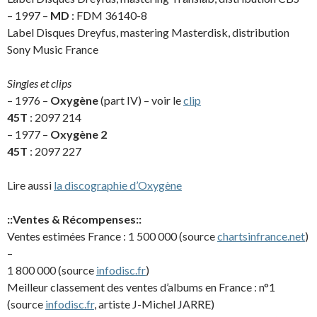
– 1997 –
MD
: FDM 36140-8
Label Disques Dreyfus, mastering Masterdisk, distribution
Sony Music France
Singles et clips
– 1976 –
Oxygène
(part IV) – voir le
clip
45T
: 2097 214
– 1977 –
Oxygène 2
45T
: 2097 227
Lire aussi
la discographie d’Oxygène
::Ventes & Récompenses::
Ventes estimées France : 1 500 000 (source
chartsinfrance.net
)
–
1 800 000 (source
infodisc.fr
)
Meilleur classement des ventes d’albums en France : n°1
(source
infodisc.fr
, artiste J-Michel JARRE)