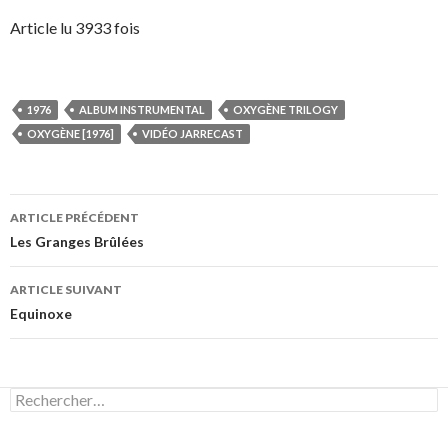
Article lu 3933 fois
1976
ALBUM INSTRUMENTAL
OXYGÈNE TRILOGY
OXYGÈNE [1976]
VIDÉO JARRECAST
Navigation
ARTICLE PRÉCÉDENT
des
Les Granges Brûlées
articles
ARTICLE SUIVANT
Equinoxe
Rechercher :