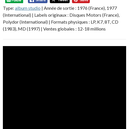
Type:
album studio
|
Année de sortie : 1976 (France), 1977
(International) |
Labels originaux : Disques Motors (France),
Polydor (International) |
Formats physiques : LP, K7, 8T, CD
(1983), MD (1997) |
Ventes globales : 12-18 millions