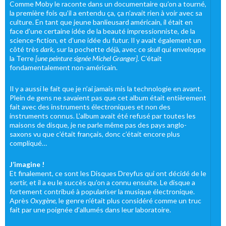
Comme Moby le raconte dans un documentaire qu’on a tourné,
la première fois qu’il a entendu ça, ça n’avait rien à voir avec sa
culture. En tant que jeune banlieusard américain, il était en
face d’une certaine idée de la beauté impressionniste, de la
science-fiction, et d’une idée du futur. Il y avait également un
côté très
dark
, sur la pochette déjà, avec ce
skull
qui enveloppe
la Terre
[une peinture signée Michel Granger].
C’était
fondamentalement non-américain.
Il y a aussi le fait que je n’ai jamais mis la technologie en avant.
Plein de gens ne savaient pas que cet album était entièrement
fait avec des instruments électroniques et non des
instruments connus. L’album avait été refusé par toutes les
maisons de disque, je ne parle même pas des pays anglo-
saxons vu que c’était français, donc c’était encore plus
compliqué…
J’imagine !
Et finalement, ce sont les Disques Dreyfus qui ont décidé de le
sortir, et il a eu le succès qu’on a connu ensuite. Le disque a
fortement contribué à populariser la musique électronique.
Après
Oxygène
, le genre n’était plus considéré comme un truc
fait par une poignée d’allumés dans leur laboratoire.