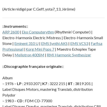
(Article rédigé par C.Geff, yota7_13, Jérôme)
::Instruments::
ARP 2600
|
Eko Computerythm
(Rhythmin’ Computer) |
Electro-Harmonix Electric Mistress | Electro-Harmonix Small
Stone |
Eminent 310 U
|
EMS Synthi AKS
|
EMS VCS3
|
Farfisa
Professional
|
Korg Mini Pops 7
| Maestro Echoplex Tape
Delay |
Mellotron 400SM
|
RMI Harmonic Synthesizer
::Discographie française originale::
Album
– 1976 –
LP
: 2933 207 |
K7
: 3222 215 |
8T
: 3819 201 |
Label Disques Motors, mastering Translab, distribution
Polydor
– 1983 –
CD
: FDM CD-77000
Label Disques Dreyfus, mastering Translab, distribution CBS