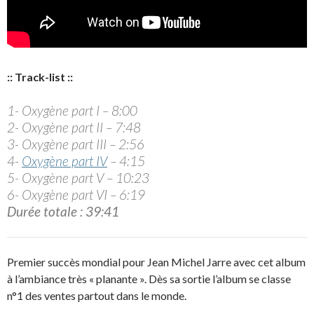
:: Track-list ::
1- Oxygène part I – 8:00
2- Oxygène part II – 7:48
3- Oxygène part III – 2:56
4-
Oxygène part IV
– 4:15
5- Oxygène part V – 10:23
6- Oxygène part VI – 6:19
Durée totale : 39:41
Premier succès mondial pour Jean Michel Jarre avec cet album
à l’ambiance très « planante ». Dès sa sortie l’album se classe
n°1 des ventes partout dans le monde.