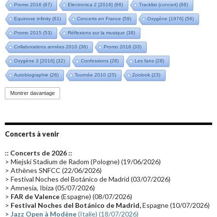
Promo 2016
(67)
Electronica 2 [2016]
(66)
Tracklist (concert)
(66)
Equinoxe infinity
(61)
Concerts en France
(59)
Oxygène [1976]
(56)
Promo 2015
(53)
Réflexions sur la musique
(38)
Collaborations années 2010
(36)
Promo 2018
(33)
Oxygène 3 [2016]
(32)
Confessions
(28)
Les fans
(28)
Autobiographie
(26)
Tournée 2010
(25)
Zoolook
(23)
Promo 2019
(23)
Avant "Oxygène"
(23)
Equinoxe
(21)
Vinyle
(21)
Montrer davantage
Emissions 2010
(21)
Disques rares
(20)
Synthé 70's
(20)
Album instrumental
(20)
Claviériste
(19)
Groupe de Recherche Musicale
(18)
France 2
(18)
Concerts à venir
Europe en concert
(17)
Critique
(17)
Coffret
(17)
Chronologie
(16)
:: Concerts de 2026 ::
Passages radio
(16)
Vidéo Jarrecast
(16)
Synthé 80's
(16)
> Miejski Stadium de Radom (Pologne) (19/06/2026)
> Athènes SNFCC (22/06/2026)
Les concerts en Chine
(16)
Cinéma
(16)
Houston
(15)
Lyon
(15)
> Festival Noches del Botánico de Madrid (03/07/2026)
> Amnesia, Ibiza (05/07/2026)
Synthé Roland
(15)
Belgique
(15)
Récompense
(14)
>
FAR de Valence
(Espagne) (08/07/2026)
Collaborations 70's
(14)
Astronomie
(14)
France Inter
(14)
>
Festival Noches del Botánico de Madrid,
Espagne (10/07/2026)
>
Jazz Open à Modène
(Italie) (18/07/2026)
Tournée 2025
(14)
2024
(14)
Chine
(13)