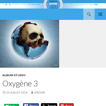
Recherche
Aerozone JMJ
ALLER
MENU
AU
PRINCI
CONTENU
ALBUM STUDIO
Oxygène 3
20 JUILLET 2019
JÉRÔME