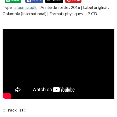
Type :
album studio
| Année de sortie : 2016 | Label original :
Columbia (International) | Formats physiques : LP, CD
:: Track list ::