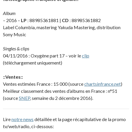
Album
– 2016 –
LP
: 88985361881 |
CD
: 88985361882
Label Columbia, mastering Yakuda Mastering, distribution
Sony Music
Singles & clips
04/11/2016 : Oxygène part 17 – voir le
clip
(téléchargement uniquement)
::Ventes::
Ventes estimées France : 15 000 (source
chartsinfrance.net
)
Meilleur classement des ventes d’albums en France : n°51
(source
SNEP
, semaine du 2 décembre 2016).
Lire
notre news
détaillée et la page récapitulative de la promo
tv/web/radio, ci-dessous: