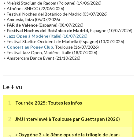
Passages radio
(16)
Vidéo Jarrecast
(16)
Synthé 80's
(16)
> Miejski Stadium de Radom (Pologne) (19/06/2026)
> Athènes SNFCC (22/06/2026)
Les concerts en Chine
(16)
Cinéma
(16)
Houston
(15)
Lyon
(15)
> Festival Noches del Botánico de Madrid (03/07/2026)
> Amnesia, Ibiza (05/07/2026)
Synthé Roland
(15)
Belgique
(15)
Récompense
(14)
>
FAR de Valence
(Espagne) (08/07/2026)
Collaborations 70's
(14)
Astronomie
(14)
France Inter
(14)
>
Festival Noches del Botánico de Madrid,
Espagne (10/07/2026)
>
Jazz Open à Modène
(Italie) (18/07/2026)
Tournée 2025
(14)
2024
(14)
Chine
(13)
> Festival Starlite Occident de Marbella (Espagne) (13/07/2026)
>
Concert au Poney Club
, Toulouse (16/07/2026)
> Festival Jazz Open, Modène, Italie (18/07/2026)
> Amsterdam Dance Event (21/10/2026)
Le + vu