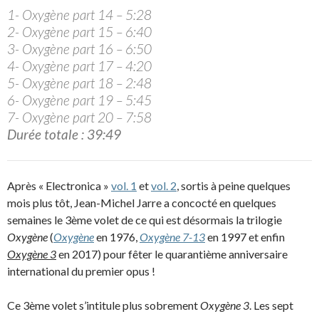
1- Oxygène part 14 – 5:28
2- Oxygène part 15 – 6:40
3- Oxygène part 16 – 6:50
4- Oxygène part 17 – 4:20
5- Oxygène part 18 – 2:48
6- Oxygène part 19 – 5:45
7- Oxygène part 20 – 7:58
Durée totale : 39:49
Après « Electronica »
vol. 1
et
vol. 2
, sortis à peine quelques
mois plus tôt, Jean-Michel Jarre a concocté en quelques
semaines le 3ème volet de ce qui est désormais la trilogie
Oxygène
(
Oxygène
en 1976,
Oxygène 7-13
en 1997 et enfin
Oxygène 3
en 2017) pour fêter le quarantième anniversaire
international du premier opus !
Ce 3ème volet s’intitule plus sobrement
Oxygène 3
. Les sept