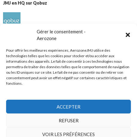
JMJ en HQ sur Qobuz
Gérer le consentement -
Aerozone
Pour offrir les meilleures expériences, AerozoneJMJ utilise des
technologies telles que les cookies pour stocker et/ou accéder aux
informations des appareils. Le fait de consentir à ces technologies nous
Réseaux sociaux
permettra de traiter des données telles que le comportement de navigation
ou les ID uniques sur ce site. Le fait de ne pas consentir ou de retirer son
consentement peut avoir un effet négatif sur certaines caractéristiques et
fonctions.
ACCEPTER
Tous droits réservés
REFUSER
AerozoneJMJ.fr
© Mars 2006-Août 2026
VOIR LES PRÉFÉRENCES