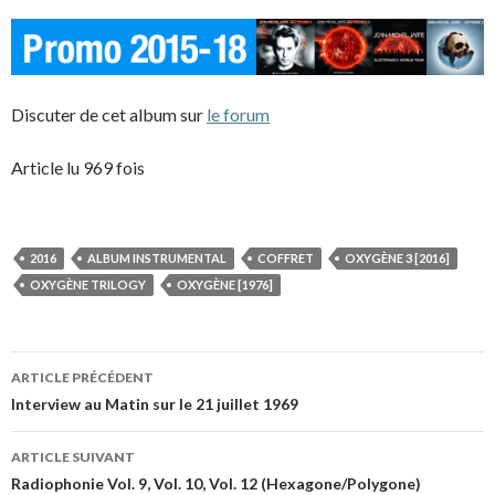
Discuter de cet album sur
le forum
Article lu 969 fois
2016
ALBUM INSTRUMENTAL
COFFRET
OXYGÈNE 3 [2016]
OXYGÈNE TRILOGY
OXYGÈNE [1976]
Navigation
ARTICLE PRÉCÉDENT
des
Interview au Matin sur le 21 juillet 1969
articles
ARTICLE SUIVANT
Radiophonie Vol. 9, Vol. 10, Vol. 12 (Hexagone/Polygone)