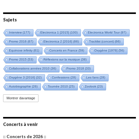
Sujets
Interview
(177)
Electronica 1 [2015]
(100)
Electronica World Tour
(97)
Promo 2016
(67)
Electronica 2 [2016]
(66)
Tracklist (concert)
(66)
Equinoxe infinity
(61)
Concerts en France
(59)
Oxygène [1976]
(56)
Promo 2015
(53)
Réflexions sur la musique
(38)
Collaborations années 2010
(36)
Promo 2018
(33)
Oxygène 3 [2016]
(32)
Confessions
(28)
Les fans
(28)
Autobiographie
(26)
Tournée 2010
(25)
Zoolook
(23)
Promo 2019
(23)
Avant "Oxygène"
(23)
Equinoxe
(21)
Vinyle
(21)
Montrer davantage
Emissions 2010
(21)
Disques rares
(20)
Synthé 70's
(20)
Album instrumental
(20)
Claviériste
(19)
Groupe de Recherche Musicale
(18)
France 2
(18)
Concerts à venir
Europe en concert
(17)
Critique
(17)
Coffret
(17)
Chronologie
(16)
:: Concerts de 2026 ::