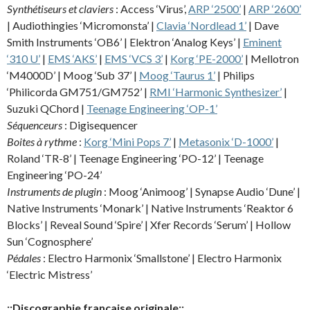
Synthétiseurs et claviers
: Access ‘Virus’,
ARP ‘2500’
|
ARP ‘2600’
| Audiothingies ‘Micromonsta’ |
Clavia ‘Nordlead 1’
| Dave
Smith Instruments ‘OB6’ | Elektron ‘Analog Keys’ |
Eminent
‘310 U’
|
EMS ‘AKS’
|
EMS ‘VCS 3’
|
Korg ‘PE-2000’
| Mellotron
‘M4000D’ | Moog ‘Sub 37’ |
Moog ‘Taurus 1’
| Philips
‘Philicorda GM751/GM752’ |
RMI ‘Harmonic Synthesizer’
|
Suzuki QChord |
Teenage Engineering ‘OP-1’
Séquenceurs
: Digisequencer
Boites à rythme
:
Korg ‘Mini Pops 7’
|
Metasonix ‘D-1000’
|
Roland ‘TR-8’ | Teenage Engineering ‘PO-12’ | Teenage
Engineering ‘PO-24’
Instruments de plugin
: Moog ‘Animoog’ | Synapse Audio ‘Dune’ |
Native Instruments ‘Monark’ | Native Instruments ‘Reaktor 6
Blocks’ | Reveal Sound ‘Spire’ | Xfer Records ‘Serum’ | Hollow
Sun ‘Cognosphere’
Pédales
: Electro Harmonix ‘Smallstone’ | Electro Harmonix
‘Electric Mistress’
::Discographie française originale::