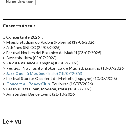
Montrer davantage
Emissions 2010
(21)
Disques rares
(20)
Synthé 70's
(20)
Album instrumental
(20)
Claviériste
(19)
Groupe de Recherche Musicale
(18)
France 2
(18)
Concerts à venir
Europe en concert
(17)
Critique
(17)
Coffret
(17)
Chronologie
(16)
:: Concerts de 2026 ::
Passages radio
(16)
Vidéo Jarrecast
(16)
Synthé 80's
(16)
> Miejski Stadium de Radom (Pologne) (19/06/2026)
> Athènes SNFCC (22/06/2026)
Les concerts en Chine
(16)
Cinéma
(16)
Houston
(15)
Lyon
(15)
> Festival Noches del Botánico de Madrid (03/07/2026)
> Amnesia, Ibiza (05/07/2026)
Synthé Roland
(15)
Belgique
(15)
Récompense
(14)
>
FAR de Valence
(Espagne) (08/07/2026)
Collaborations 70's
(14)
Astronomie
(14)
France Inter
(14)
>
Festival Noches del Botánico de Madrid,
Espagne (10/07/2026)
>
Jazz Open à Modène
(Italie) (18/07/2026)
Tournée 2025
(14)
2024
(14)
Chine
(13)
> Festival Starlite Occident de Marbella (Espagne) (13/07/2026)
>
Concert au Poney Club
, Toulouse (16/07/2026)
> Festival Jazz Open, Modène, Italie (18/07/2026)
> Amsterdam Dance Event (21/10/2026)
Le + vu