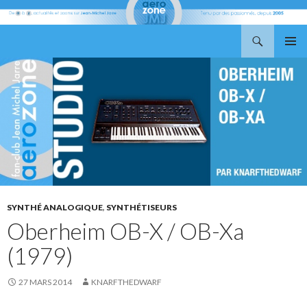
Recherche
Aerozone JMJ
ALLER
MENU
AU
PRINCI
CONTENU
SYNTHÉ ANALOGIQUE
,
SYNTHÉTISEURS
Oberheim OB-X / OB-Xa
(1979)
27 MARS 2014
KNARFTHEDWARF