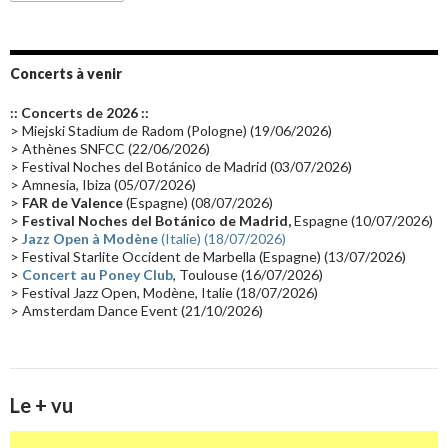
Emissions 2010
(21)
Disques rares
(20)
Synthé 70's
(20)
Album instrumental
(20)
Claviériste
(19)
Groupe de Recherche Musicale
(18)
France 2
(18)
Concerts à venir
Europe en concert
(17)
Critique
(17)
Coffret
(17)
Chronologie
(16)
:: Concerts de 2026 ::
Passages radio
(16)
Vidéo Jarrecast
(16)
Synthé 80's
(16)
> Miejski Stadium de Radom (Pologne) (19/06/2026)
> Athènes SNFCC (22/06/2026)
Les concerts en Chine
(16)
Cinéma
(16)
Houston
(15)
Lyon
(15)
> Festival Noches del Botánico de Madrid (03/07/2026)
> Amnesia, Ibiza (05/07/2026)
Synthé Roland
(15)
Belgique
(15)
Récompense
(14)
>
FAR de Valence
(Espagne) (08/07/2026)
Collaborations 70's
(14)
Astronomie
(14)
France Inter
(14)
>
Festival Noches del Botánico de Madrid,
Espagne (10/07/2026)
>
Jazz Open à Modène
(Italie) (18/07/2026)
Tournée 2025
(14)
2024
(14)
Chine
(13)
> Festival Starlite Occident de Marbella (Espagne) (13/07/2026)
>
Concert au Poney Club
, Toulouse (16/07/2026)
> Festival Jazz Open, Modène, Italie (18/07/2026)
> Amsterdam Dance Event (21/10/2026)
Le + vu