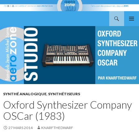
Recherche
Aerozone JMJ
ALLER
MENU
AU
PRINCI
CONTENU
SYNTHÉ ANALOGIQUE
,
SYNTHÉTISEURS
Oxford Synthesizer Company
OSCar (1983)
27 MARS 2014
KNARFTHEDWARF