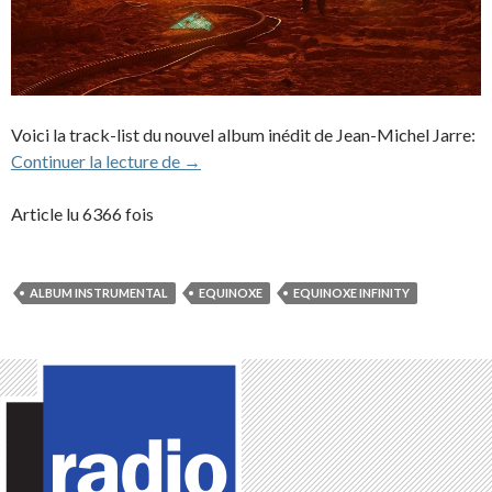
Voici la track-list du nouvel album inédit de Jean-Michel Jarre:
L’album “Equinoxe Infinity” de Jean-Mich
Continuer la lecture de
→
Article lu 6366 fois
ALBUM INSTRUMENTAL
EQUINOXE
EQUINOXE INFINITY