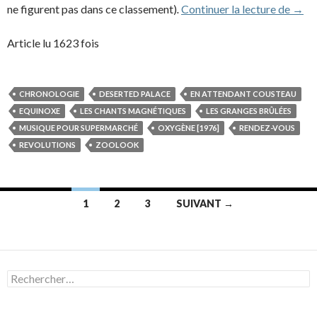
JMJ c
ne figurent pas dans ce classement)
.
Continuer la lecture de
→
Article lu 1623 fois
CHRONOLOGIE
DESERTED PALACE
EN ATTENDANT COUSTEAU
EQUINOXE
LES CHANTS MAGNÉTIQUES
LES GRANGES BRÛLÉES
MUSIQUE POUR SUPERMARCHÉ
OXYGÈNE [1976]
RENDEZ-VOUS
REVOLUTIONS
ZOOLOOK
Navigation
1
2
3
SUIVANT →
des
articles
Rechercher :