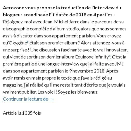
Aerozone vous propose la traduction de l’interview du
blogueur scandinave Elf datée de 2018 en 4 parties.
Rejoignez-moi avec Jean-Michel Jarre dans le parcours de sa
discographie complète d’album studio, alors que nous sommes
assis à discuter dans son appartement parisien. Vous croyez
qu’Oxygène
*
était son premier album ? Alors attendez-vous à
une surprise ! Une discussion fascinante avec le vrai innovateur,
qui vient de sortir son dernier album Equinoxe Infinity
*
. C’est la
première partie d’une longue interview que j’ai faite avec JMJ
dans son appartement parisien le 9 novembre 2018. Après
avoir remis en main propre le texte que j’avais rédigé au
magazine, j’ai réalisé qu’il me restait tant d‘écrits que je voulais
vraiment publier. Les voici ! Soyez les bienvenus.
Interview discographique (partie 1/4) de 
Continuer la lecture de
→
Article lu 1335 fois