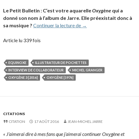
Le Petit Bulletin : C’est votre aquarelle
Oxygène
qui a
donné son nom à l’album de Jarre. Elle préexistait donc à
Interview de Michel Gran
sa musique ?
Continuer la lecture de
→
Article lu 339 fois
EQUINOXE
ILLUSTRATEUR DE POCHETTES
INTERVIEW DE COLLABORATEUR
MICHEL GRANGER
OXYGÈNE 3 [2016]
OXYGÈNE [1976]
CITATIONS
CITATION
17 AOÛT 2016
JEAN-MICHEL JARRE
« J’aimerai dire à mes fans que j’aimerai continuer Oxygène et