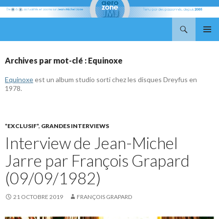
Recherche
Aerozone JMJ
ALLER
MENU
AU
PRINCI
CONTENU
Archives par mot-clé : Equinoxe
Equinoxe
est un album studio sorti chez les disques Dreyfus en
1978.
*EXCLUSIF*
,
GRANDES INTERVIEWS
Interview de Jean-Michel
Jarre par François Grapard
(09/09/1982)
21 OCTOBRE 2019
FRANÇOIS GRAPARD