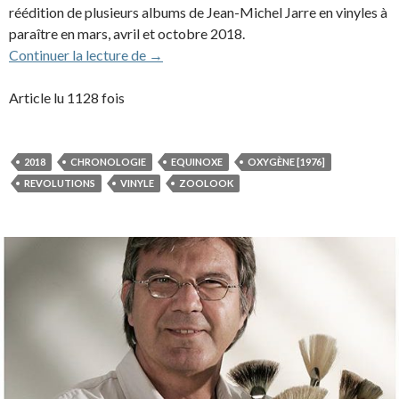
réédition de plusieurs albums de Jean-Michel Jarre en vinyles à
paraître en mars, avril et octobre 2018.
Cinq albums de Jean-Michel Jarre réédité
Continuer la lecture de
→
Article lu 1128 fois
2018
CHRONOLOGIE
EQUINOXE
OXYGÈNE [1976]
REVOLUTIONS
VINYLE
ZOOLOOK