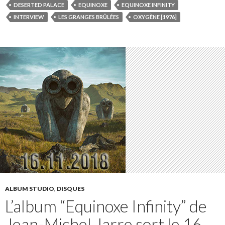
DESERTED PALACE
EQUINOXE
EQUINOXE INFINITY
INTERVIEW
LES GRANGES BRÛLÉES
OXYGÈNE [1976]
ALBUM STUDIO
,
DISQUES
L’album “Equinoxe Infinity” de
Jean-Michel Jarre sort le 16