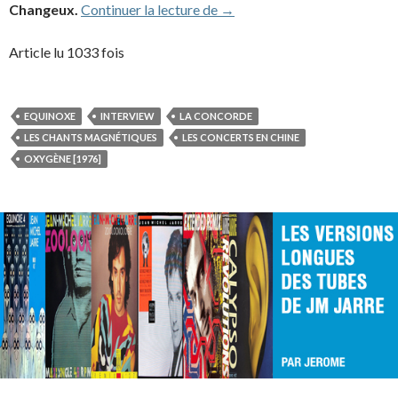
Interview de Jean-Michel Jar
Changeux.
Continuer la lecture de
→
Article lu 1033 fois
EQUINOXE
INTERVIEW
LA CONCORDE
LES CHANTS MAGNÉTIQUES
LES CONCERTS EN CHINE
OXYGÈNE [1976]