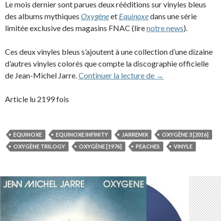
Le mois dernier sont parues deux rééditions sur vinyles bleus
des albums mythiques
Oxygène
et
Equinoxe
dans une série
limitée exclusive des magasins FNAC (lire
notre news
).
Ces deux vinyles bleus s’ajoutent à une collection d’une dizaine
d’autres vinyles colorés que compte la discographie officielle
Les vinyles colorés
de Jean-Michel Jarre.
Continuer la lecture de
→
Article lu 2199 fois
EQUINOXE
EQUINOXE INFINITY
JARREMIX
OXYGÈNE 3 [2016]
OXYGÈNE TRILOGY
OXYGÈNE [1976]
PEACHES
VINYLE