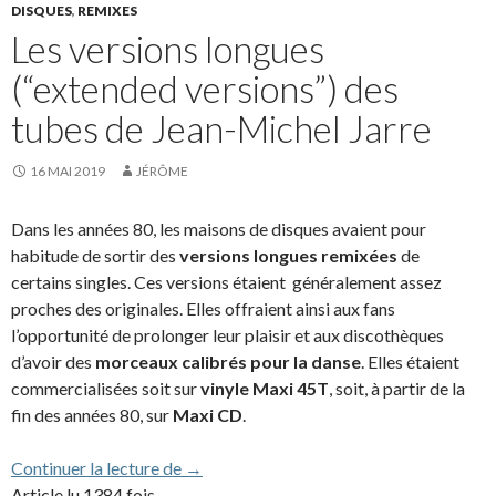
DISQUES
,
REMIXES
Les versions longues
(“extended versions”) des
tubes de Jean-Michel Jarre
16 MAI 2019
JÉRÔME
Dans les années 80, les maisons de disques avaient pour
habitude de sortir des
versions longues remixées
de
certains singles. Ces versions étaient généralement assez
proches des originales. Elles offraient ainsi aux fans
l’opportunité de prolonger leur plaisir et aux discothèques
d’avoir des
morceaux calibrés pour la danse
. Elles étaient
commercialisées soit sur
vinyle Maxi 45T
, soit, à partir de la
fin des années 80, sur
Maxi CD
.
Les versions longues (“extended versions”
Continuer la lecture de
→
Article lu 1384 fois