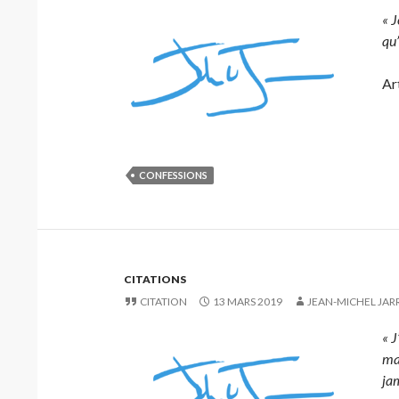
« J
qu’
Art
CONFESSIONS
CITATIONS
CITATION
13 MARS 2019
JEAN-MICHEL JAR
« J
mat
jam