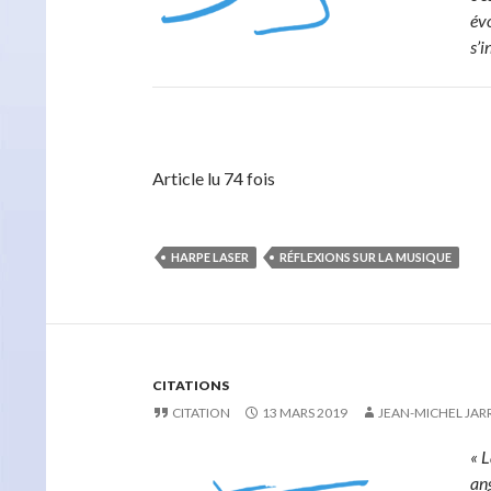
évo
s’i
Article lu 74 fois
HARPE LASER
RÉFLEXIONS SUR LA MUSIQUE
CITATIONS
CITATION
13 MARS 2019
JEAN-MICHEL JAR
« L
ang