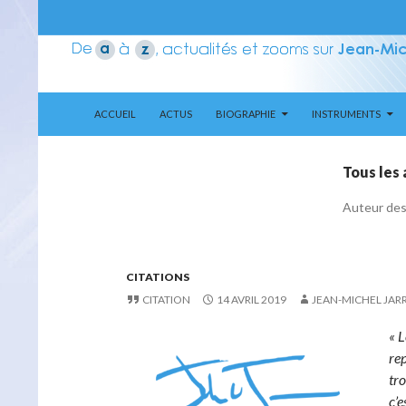
ALLER AU CONTENU
Recherche
Aerozone JMJ
ACCUEIL
ACTUS
BIOGRAPHIE
INSTRUMENTS
Tous les 
Auteur de
CITATIONS
CITATION
14 AVRIL 2019
JEAN-MICHEL JAR
« L
re
tro
c’e