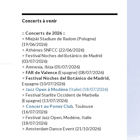
Les fans
(28)
Autobiographie
(26)
Tournée 2010
(25)
Zoolook
(23)
Promo 2019
(23)
Avant "Oxygène"
(23)
Concerts à venir
Equinoxe
(21)
Vinyle
(21)
:: Concerts de 2026 ::
Emissions 2010
(21)
Disques rares
(20)
> Miejski Stadium de Radom (Pologne)
(19/06/2026)
Synthé 70's
(20)
Album instrumental
(20)
> Athènes SNFCC (22/06/2026)
> Festival Noches del Botánico de Madrid
Claviériste
(19)
Groupe de Recherche Musicale
(18)
(03/07/2026)
France 2
(18)
Europe en concert
(17)
> Amnesia, Ibiza (05/07/2026)
>
FAR de Valence
(Espagne) (08/07/2026)
Critique
(17)
Coffret
(17)
Chronologie
(16)
>
Festival Noches del Botánico de Madrid,
Passages radio
(16)
Vidéo Jarrecast
(16)
Espagne (10/07/2026)
>
Jazz Open à Modène
(Italie) (18/07/2026)
Synthé 80's
(16)
Les concerts en Chine
(16)
> Festival Starlite Occident de Marbella
(Espagne) (13/07/2026)
Cinéma
(16)
Houston
(15)
Lyon
(15)
>
Concert au Poney Club
, Toulouse
Synthé Roland
(15)
Belgique
(15)
(16/07/2026)
> Festival Jazz Open, Modène, Italie
Récompense
(14)
Collaborations 70's
(14)
(18/07/2026)
> Amsterdam Dance Event (21/10/2026)
Astronomie
(14)
France Inter
(14)
Tournée 2025
(14)
2024
(14)
Chine
(13)