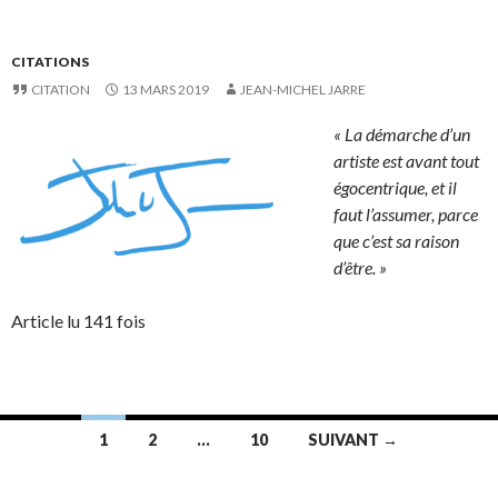
CITATIONS
CITATION
13 MARS 2019
JEAN-MICHEL JARRE
« La démarche d’un
artiste est avant tout
égocentrique, et il
faut l’assumer, parce
que c’est sa raison
d’être. »
Article lu 141 fois
Navigation
1
2
…
10
SUIVANT →
des