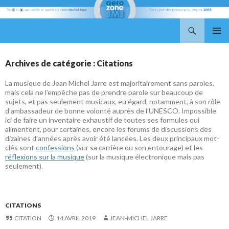
Recherche
Aerozone JMJ
ALLER
MENU
AU
PRINCI
CONTENU
Archives de catégorie : Citations
La musique de Jean Michel Jarre est majoritairement sans paroles,
mais cela ne l’empêche pas de prendre parole sur beaucoup de
sujets, et pas seulement musicaux, eu égard, notamment, à son rôle
d’ambassadeur de bonne volonté auprès de l’UNESCO. Impossible
ici de faire un inventaire exhaustif de toutes ses formules qui
alimentent, pour certaines, encore les forums de discussions des
dizaines d’années après avoir été lancées. Les deux principaux mot-
clés sont
confessions
(sur sa carrière ou son entourage) et les
réflexions sur la musique
(sur la musique électronique mais pas
seulement).
CITATIONS
CITATION
14 AVRIL 2019
JEAN-MICHEL JARRE