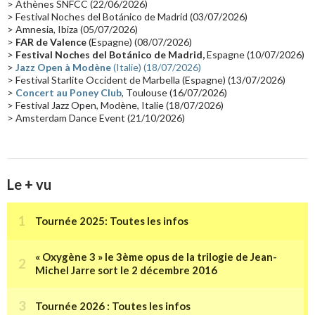
> Athènes SNFCC (22/06/2026)
Les concerts en Chine
(16)
Cinéma
(16)
Houston
(15)
Lyon
(15)
> Festival Noches del Botánico de Madrid (03/07/2026)
> Amnesia, Ibiza (05/07/2026)
Synthé Roland
(15)
Belgique
(15)
Récompense
(14)
>
FAR de Valence
(Espagne) (08/07/2026)
Collaborations 70's
(14)
Astronomie
(14)
France Inter
(14)
>
Festival Noches del Botánico de Madrid,
Espagne (10/07/2026)
>
Jazz Open à Modène
(Italie) (18/07/2026)
Tournée 2025
(14)
2024
(14)
Chine
(13)
> Festival Starlite Occident de Marbella (Espagne) (13/07/2026)
>
Concert au Poney Club
, Toulouse (16/07/2026)
> Festival Jazz Open, Modène, Italie (18/07/2026)
> Amsterdam Dance Event (21/10/2026)
Le + vu