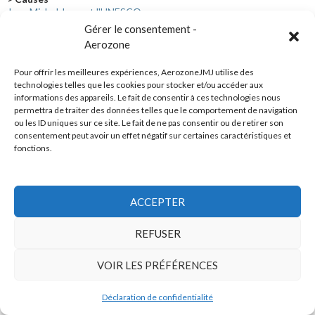
Jean Michel Jarre et l'UNESCO
Gérer le consentement -
Aerozone
Pour offrir les meilleures expériences, AerozoneJMJ utilise des
technologies telles que les cookies pour stocker et/ou accéder aux
Jean Michel Jarre, défenseur du droit d'auteur
informations des appareils. Le fait de consentir à ces technologies nous
permettra de traiter des données telles que le comportement de navigation
ou les ID uniques sur ce site. Le fait de ne pas consentir ou de retirer son
consentement peut avoir un effet négatif sur certaines caractéristiques et
fonctions.
Les dossiers les + lus
ACCEPTER
REFUSER
VOIR LES PRÉFÉRENCES
Déclaration de confidentialité