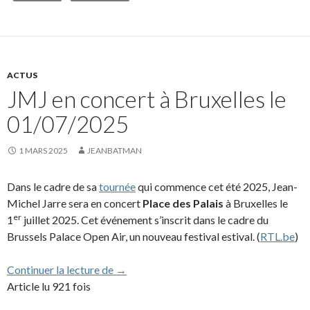
ACTUS
JMJ en concert à Bruxelles le
01/07/2025
1 MARS 2025
JEANBATMAN
Dans le cadre de sa
tournée
qui commence cet été 2025, Jean-
Michel Jarre sera en concert
Place des Palais
à Bruxelles le
er
1
juillet 2025. Cet événement s’inscrit dans le cadre du
Brussels Palace Open Air, un nouveau festival estival. (
RTL.be
)
JMJ en concert à Bruxelles le 01/07/202
Continuer la lecture de
→
Article lu 921 fois