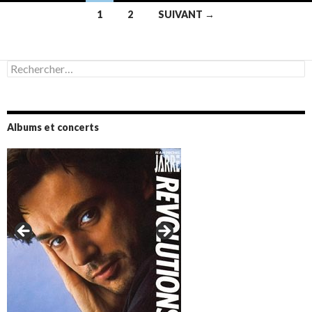
Navigation
1
2
SUIVANT →
des
articles
Rechercher :
Albums et concerts