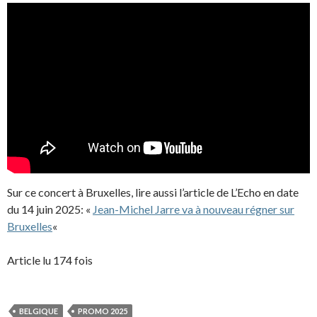
Sur ce concert à Bruxelles, lire aussi l’article de L’Echo en date
du 14 juin 2025: «
Jean-Michel Jarre va à nouveau régner sur
Bruxelles
«
Article lu 174 fois
BELGIQUE
PROMO 2025