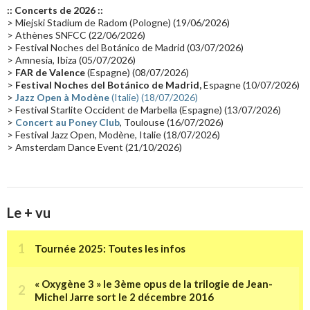
:: Concerts de 2026 ::
Passages radio
(16)
Vidéo Jarrecast
(16)
Synthé 80's
(16)
> Miejski Stadium de Radom (Pologne) (19/06/2026)
> Athènes SNFCC (22/06/2026)
Les concerts en Chine
(16)
Cinéma
(16)
Houston
(15)
Lyon
(15)
> Festival Noches del Botánico de Madrid (03/07/2026)
> Amnesia, Ibiza (05/07/2026)
Synthé Roland
(15)
Belgique
(15)
Récompense
(14)
>
FAR de Valence
(Espagne) (08/07/2026)
Collaborations 70's
(14)
Astronomie
(14)
France Inter
(14)
>
Festival Noches del Botánico de Madrid,
Espagne (10/07/2026)
>
Jazz Open à Modène
(Italie) (18/07/2026)
Tournée 2025
(14)
2024
(14)
Chine
(13)
> Festival Starlite Occident de Marbella (Espagne) (13/07/2026)
>
Concert au Poney Club
, Toulouse (16/07/2026)
> Festival Jazz Open, Modène, Italie (18/07/2026)
> Amsterdam Dance Event (21/10/2026)
Le + vu