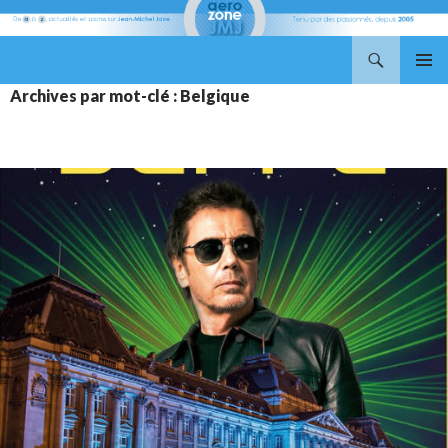
Recherche
Aerozone JMJ
ALLER
MENU
Archives par mot-clé : Belgique
AU
PRINCI
CONTENU