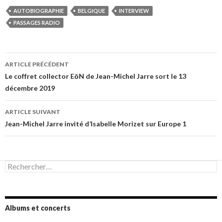
AUTOBIOGRAPHIE
BELGIQUE
INTERVIEW
PASSAGES RADIO
Navigation
ARTICLE PRÉCÉDENT
des
Le coffret collector EōN de Jean-Michel Jarre sort le 13
décembre 2019
articles
ARTICLE SUIVANT
Jean-Michel Jarre invité d’Isabelle Morizet sur Europe 1
Rechercher :
Albums et concerts