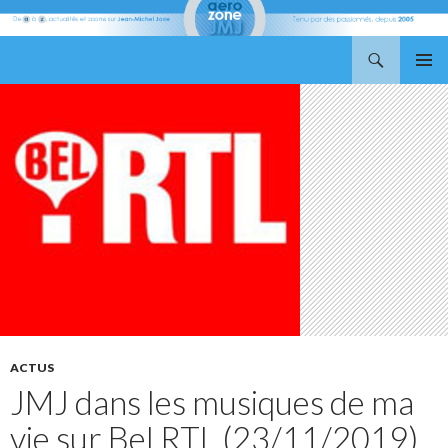
Recherche
Aerozone JMJ
ALLER
MENU
AU
PRINCI
CONTENU
ACTUS
JMJ dans les musiques de ma
vie sur Bel RTL (23/11/2019)