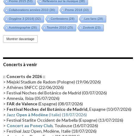
Promo 2015
(53)
Réflexions sur la musique
(38)
Collaborations années 2010
(36)
Promo 2018
(33)
Oxygène 3 [2016]
(32)
Confessions
(28)
Les fans
(28)
Autobiographie
(26)
Tournée 2010
(25)
Zoolook
(23)
Promo 2019
(23)
Avant "Oxygène"
(23)
Equinoxe
(21)
Vinyle
(21)
Montrer davantage
Emissions 2010
(21)
Disques rares
(20)
Synthé 70's
(20)
Album instrumental
(20)
Claviériste
(19)
Groupe de Recherche Musicale
(18)
France 2
(18)
Concerts à venir
Europe en concert
(17)
Critique
(17)
Coffret
(17)
Chronologie
(16)
:: Concerts de 2026 ::
Passages radio
(16)
Vidéo Jarrecast
(16)
Synthé 80's
(16)
> Miejski Stadium de Radom (Pologne) (19/06/2026)
> Athènes SNFCC (22/06/2026)
Les concerts en Chine
(16)
Cinéma
(16)
Houston
(15)
Lyon
(15)
> Festival Noches del Botánico de Madrid (03/07/2026)
> Amnesia, Ibiza (05/07/2026)
Synthé Roland
(15)
Belgique
(15)
Récompense
(14)
>
FAR de Valence
(Espagne) (08/07/2026)
Collaborations 70's
(14)
Astronomie
(14)
France Inter
(14)
>
Festival Noches del Botánico de Madrid,
Espagne (10/07/2026)
>
Jazz Open à Modène
(Italie) (18/07/2026)
Tournée 2025
(14)
2024
(14)
Chine
(13)
> Festival Starlite Occident de Marbella (Espagne) (13/07/2026)
>
Concert au Poney Club
, Toulouse (16/07/2026)
> Festival Jazz Open, Modène, Italie (18/07/2026)