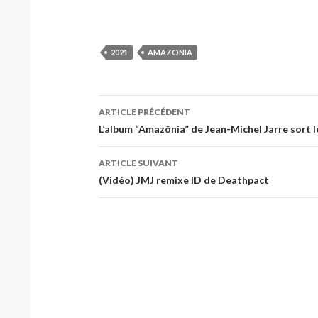
2021
AMAZONIA
Navigation
ARTICLE PRÉCÉDENT
des
L’album “Amazônia” de Jean-Michel Jarre sort le
articles
ARTICLE SUIVANT
(Vidéo) JMJ remixe ID de Deathpact