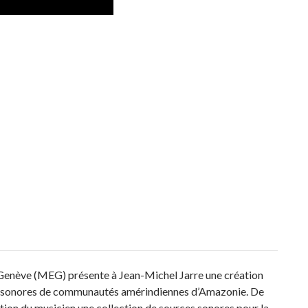
 Genève (MEG) présente à Jean-Michel Jarre une création
ts sonores de communautés amérindiennes d’Amazonie. De
sition du musicien une collection de sources sonores pour la