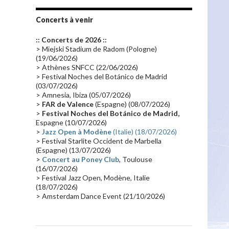
Tournée 2010
(25)
Zoolook
(23)
Promo 2019
(23)
Avant "Oxygène"
(23)
Concerts à venir
Equinoxe
(21)
Vinyle
(21)
:: Concerts de 2026 ::
Emissions 2010
(21)
Disques rares
(20)
> Miejski Stadium de Radom (Pologne)
(19/06/2026)
Synthé 70's
(20)
Album instrumental
(20)
> Athènes SNFCC (22/06/2026)
> Festival Noches del Botánico de Madrid
Claviériste
(19)
Groupe de Recherche Musicale
(18)
(03/07/2026)
France 2
(18)
Europe en concert
(17)
> Amnesia, Ibiza (05/07/2026)
>
FAR de Valence
(Espagne) (08/07/2026)
Critique
(17)
Coffret
(17)
Chronologie
(16)
>
Festival Noches del Botánico de Madrid,
Passages radio
(16)
Vidéo Jarrecast
(16)
Espagne (10/07/2026)
>
Jazz Open à Modène
(Italie) (18/07/2026)
Synthé 80's
(16)
Les concerts en Chine
(16)
> Festival Starlite Occident de Marbella
(Espagne) (13/07/2026)
Cinéma
(16)
Houston
(15)
Lyon
(15)
>
Concert au Poney Club
, Toulouse
Synthé Roland
(15)
Belgique
(15)
(16/07/2026)
> Festival Jazz Open, Modène, Italie
Récompense
(14)
Collaborations 70's
(14)
(18/07/2026)
> Amsterdam Dance Event (21/10/2026)
Astronomie
(14)
France Inter
(14)
Tournée 2025
(14)
2024
(14)
Chine
(13)