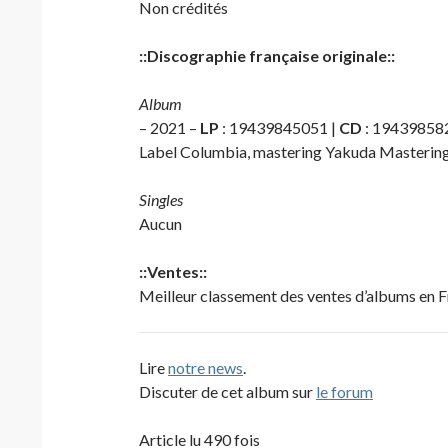
Non crédités
::Discographie française originale::
Album
– 2021 –
LP
: 19439845051 |
CD
: 19439858
Label Columbia, mastering Yakuda Mastering,
Singles
Aucun
::Ventes::
Meilleur classement des ventes d’albums en F
Lire
notre news
.
Discuter de cet album sur
le forum
Article lu 490 fois