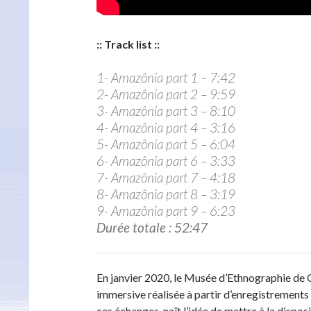
:: Track list ::
1- Amazônia part 1 – 7:42
2- Amazônia part 2 – 9:59
3- Amazônia part 3 – 8:10
4- Amazônia part 4 – 3:16
5- Amazônia part 5 – 6:04
6- Amazônia part 6 – 3:33
7- Amazônia part 7 – 4:18
8- Amazônia part 8 – 3:19
9- Amazônia part 9 – 6:23
Durée totale : 52:47
En janvier 2020, le Musée d’Ethnographie de
immersive réalisée à partir d’enregistremen
ces échanges, naît l’idée de mettre à la dispo