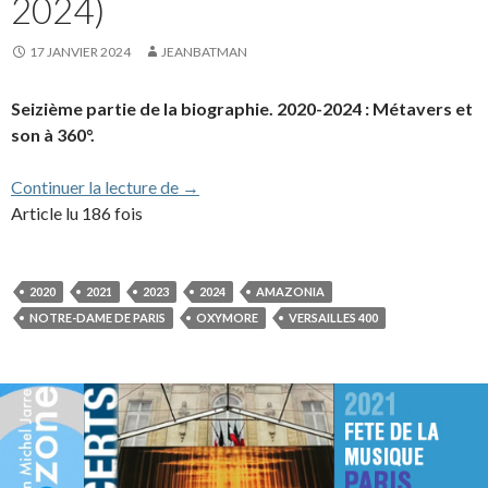
2024)
17 JANVIER 2024
JEANBATMAN
Seizième partie de la biographie. 2020-2024 : Métavers et
son à 360°.
Biographie partie 16 (2020-2024)
Continuer la lecture de
→
Article lu 186 fois
2020
2021
2023
2024
AMAZONIA
NOTRE-DAME DE PARIS
OXYMORE
VERSAILLES 400