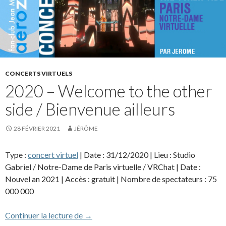
CONCERTS VIRTUELS
2020 – Welcome to the other
side / Bienvenue ailleurs
28 FÉVRIER 2021
JÉRÔME
Type :
concert virtuel
| Date : 31/12/2020 | Lieu : Studio
Gabriel / Notre-Dame de Paris virtuelle / VRChat | Date :
Nouvel an 2021 | Accès : gratuit | Nombre de spectateurs : 75
000 000
2020 – Welcome to the other side / Bienv
Continuer la lecture de
→