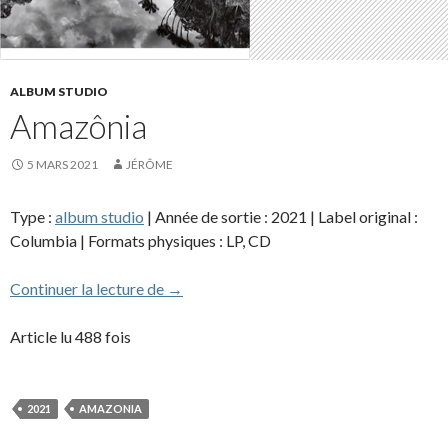
ALBUM STUDIO
Amazônia
5 MARS 2021
JÉRÔME
Type :
album studio
| Année de sortie : 2021 | Label original :
Columbia | Formats physiques : LP, CD
Amazônia
Continuer la lecture de
→
Article lu 488 fois
2021
AMAZONIA