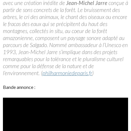
avec une création inédite de
Jean-Michel Jarre
conçue à
partir de sons concrets de la forêt. Le bruissement des
arbres, le cri des animaux, le chant des oiseaux ou encore
le fracas des eaux qui se précipitent du haut des
montagnes, collectés in situ, au coeur de la forêt
amazonienne, composent un paysage sonore adapté au
parcours de Salgado. Nommé ambassadeur à l’Unesco en
1993, Jean-Michel Jarre s’implique dans des projets
remarquables pour la tolérance et le pluralisme culturel
comme pour la défense de la nature et de
l’environnement. (
philharmoniedeparis.fr
)
Bande annonce :