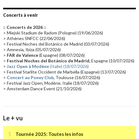
Album instrumental
(20)
Claviériste
(19)
Groupe de Recherche Musicale
(18)
France 2
(18)
Concerts à venir
Europe en concert
(17)
Critique
(17)
Coffret
(17)
Chronologie
(16)
:: Concerts de 2026 ::
Passages radio
(16)
Vidéo Jarrecast
(16)
Synthé 80's
(16)
> Miejski Stadium de Radom (Pologne) (19/06/2026)
> Athènes SNFCC (22/06/2026)
Les concerts en Chine
(16)
Cinéma
(16)
Houston
(15)
Lyon
(15)
> Festival Noches del Botánico de Madrid (03/07/2026)
> Amnesia, Ibiza (05/07/2026)
Synthé Roland
(15)
Belgique
(15)
Récompense
(14)
>
FAR de Valence
(Espagne) (08/07/2026)
Collaborations 70's
(14)
Astronomie
(14)
France Inter
(14)
>
Festival Noches del Botánico de Madrid,
Espagne (10/07/2026)
>
Jazz Open à Modène
(Italie) (18/07/2026)
Tournée 2025
(14)
2024
(14)
Chine
(13)
> Festival Starlite Occident de Marbella (Espagne) (13/07/2026)
>
Concert au Poney Club
, Toulouse (16/07/2026)
> Festival Jazz Open, Modène, Italie (18/07/2026)
> Amsterdam Dance Event (21/10/2026)
Le + vu