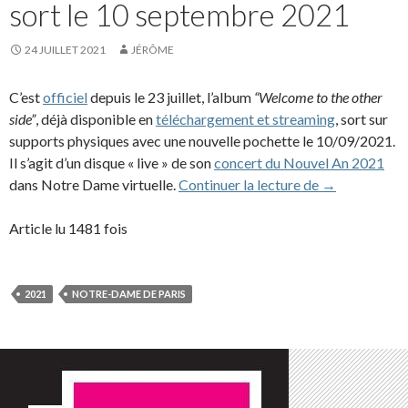
sort le 10 septembre 2021
24 JUILLET 2021
JÉRÔME
C’est
officiel
depuis le 23 juillet, l’album
“Welcome to the other
side”
, déjà disponible en
téléchargement et streaming
, sort sur
supports physiques avec une nouvelle pochette le 10/09/2021.
Il s’agit d’un disque « live » de son
concert du Nouvel An 2021
L’album “Welc
dans Notre Dame virtuelle.
Continuer la lecture de
→
Article lu 1481 fois
2021
NOTRE-DAME DE PARIS