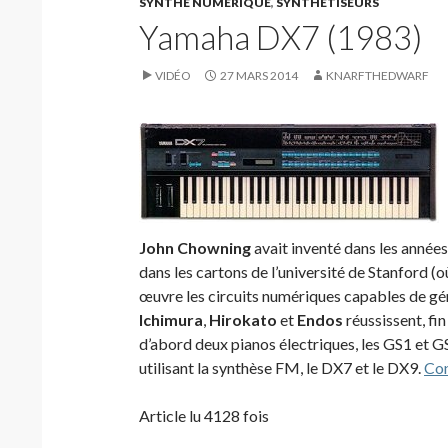
SYNTHÉ NUMÉRIQUE
,
SYNTHÉTISEURS
Yamaha DX7 (1983)
VIDÉO
27 MARS 2014
KNARFTHEDWARF
John Chowning
avait inventé dans les années
dans les cartons de l’université de Stanford (o
œuvre les circuits numériques capables de gén
Ichimura
,
Hirokato
et
Endos
réussissent, fin
d’abord deux pianos électriques, les GS1 et G
utilisant la synthèse FM, le DX7 et le DX9.
Con
Article lu 4128 fois