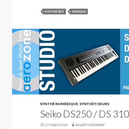
SYNTHÉ 80'S
YAMAHA
SYNTHÉ NUMÉRIQUE
,
SYNTHÉTISEURS
Seiko DS250 / DS 310
27 MARS 2014
KNARFTHEDWARF