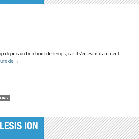
 depuis un bon bout de temps, car il s’en est notamment
Korg PA500 (2008)
ture de
→
KORG