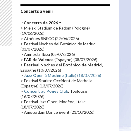
Tournée 2010
(25)
Zoolook
(23)
Promo 2019
(23)
Avant "Oxygène"
(23)
Concerts à venir
Equinoxe
(21)
Vinyle
(21)
:: Concerts de 2026 ::
Emissions 2010
(21)
Disques rares
(20)
> Miejski Stadium de Radom (Pologne)
(19/06/2026)
Synthé 70's
(20)
Album instrumental
(20)
> Athènes SNFCC (22/06/2026)
> Festival Noches del Botánico de Madrid
Claviériste
(19)
Groupe de Recherche Musicale
(18)
(03/07/2026)
France 2
(18)
Europe en concert
(17)
> Amnesia, Ibiza (05/07/2026)
>
FAR de Valence
(Espagne) (08/07/2026)
Critique
(17)
Coffret
(17)
Chronologie
(16)
>
Festival Noches del Botánico de Madrid,
Passages radio
(16)
Vidéo Jarrecast
(16)
Espagne (10/07/2026)
>
Jazz Open à Modène
(Italie) (18/07/2026)
Synthé 80's
(16)
Les concerts en Chine
(16)
> Festival Starlite Occident de Marbella
(Espagne) (13/07/2026)
Cinéma
(16)
Houston
(15)
Lyon
(15)
>
Concert au Poney Club
, Toulouse
Synthé Roland
(15)
Belgique
(15)
(16/07/2026)
> Festival Jazz Open, Modène, Italie
Récompense
(14)
Collaborations 70's
(14)
(18/07/2026)
> Amsterdam Dance Event (21/10/2026)
Astronomie
(14)
France Inter
(14)
Tournée 2025
(14)
2024
(14)
Chine
(13)