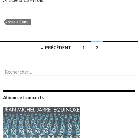
SYNTHÉ 80'S
Navigation
← PRÉCÉDENT
1
2
des
articles
Rechercher :
Albums et concerts