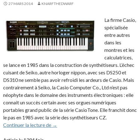
27 MARS 2014
KNARFTHEDWARF
La firme Casio,
spécialisée
entre autres
dans les
montres et les
calculatrices,
se lance en 1985 dans la construction de synthétiseurs. L’échec
cuisant de Seiko, autre horloger nippon, avec ses DS250 et
DS310 ne semble pas avoir refroidi les ardeurs de Casio. Mais
contrairement à Seiko, la Casio Computer Co., Ltd n’est pas
néophyte dans le domaine des instruments électroniques : elle
connait un succès certain avec ses orgues numériques
portables grand public de la série CasioTone. Elle franchit donc
le pas en 1985 avec la série des synthétiseurs CZ.
Casio CZ 5000 (1985)
Continuer la lecture de
→
Article lu 1394 fois