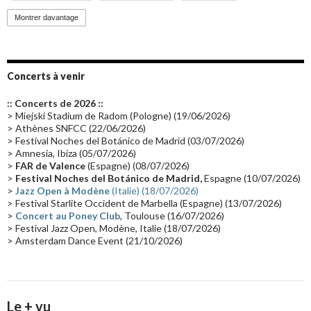
Promo 2019
(23)
Avant "Oxygène"
(23)
Equinoxe
(21)
Vinyle
(21)
Montrer davantage
Emissions 2010
(21)
Disques rares
(20)
Synthé 70's
(20)
Album instrumental
(20)
Claviériste
(19)
Groupe de Recherche Musicale
(18)
France 2
(18)
Concerts à venir
Europe en concert
(17)
Critique
(17)
Coffret
(17)
Chronologie
(16)
:: Concerts de 2026 ::
Passages radio
(16)
Vidéo Jarrecast
(16)
Synthé 80's
(16)
> Miejski Stadium de Radom (Pologne) (19/06/2026)
> Athènes SNFCC (22/06/2026)
Les concerts en Chine
(16)
Cinéma
(16)
Houston
(15)
Lyon
(15)
> Festival Noches del Botánico de Madrid (03/07/2026)
> Amnesia, Ibiza (05/07/2026)
Synthé Roland
(15)
Belgique
(15)
Récompense
(14)
>
FAR de Valence
(Espagne) (08/07/2026)
Collaborations 70's
(14)
Astronomie
(14)
France Inter
(14)
>
Festival Noches del Botánico de Madrid,
Espagne (10/07/2026)
>
Jazz Open à Modène
(Italie) (18/07/2026)
Tournée 2025
(14)
2024
(14)
Chine
(13)
> Festival Starlite Occident de Marbella (Espagne) (13/07/2026)
>
Concert au Poney Club
, Toulouse (16/07/2026)
> Festival Jazz Open, Modène, Italie (18/07/2026)
> Amsterdam Dance Event (21/10/2026)
Le + vu