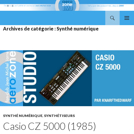
Recherche
Aerozone JMJ
ALLER
MENU
Archives de catégorie : Synthé numérique
AU
PRINCI
CONTENU
SYNTHÉ NUMÉRIQUE
,
SYNTHÉTISEURS
Casio CZ 5000 (1985)