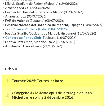
Passages radio
(16)
Vidéo Jarrecast
(16)
Synthé 80's
(16)
> Miejski Stadium de Radom (Pologne) (19/06/2026)
> Athènes SNFCC (22/06/2026)
Les concerts en Chine
(16)
Cinéma
(16)
Houston
(15)
Lyon
(15)
> Festival Noches del Botánico de Madrid (03/07/2026)
> Amnesia, Ibiza (05/07/2026)
Synthé Roland
(15)
Belgique
(15)
Récompense
(14)
>
FAR de Valence
(Espagne) (08/07/2026)
Collaborations 70's
(14)
Astronomie
(14)
France Inter
(14)
>
Festival Noches del Botánico de Madrid,
Espagne (10/07/2026)
>
Jazz Open à Modène
(Italie) (18/07/2026)
Tournée 2025
(14)
2024
(14)
Chine
(13)
> Festival Starlite Occident de Marbella (Espagne) (13/07/2026)
>
Concert au Poney Club
, Toulouse (16/07/2026)
> Festival Jazz Open, Modène, Italie (18/07/2026)
> Amsterdam Dance Event (21/10/2026)
Le + vu