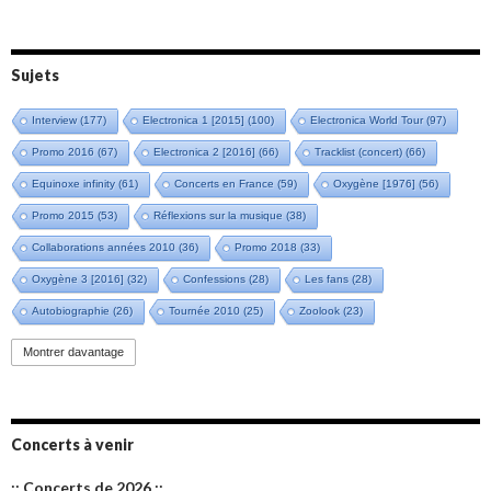
Sujets
Interview
(177)
Electronica 1 [2015]
(100)
Electronica World Tour
(97)
Promo 2016
(67)
Electronica 2 [2016]
(66)
Tracklist (concert)
(66)
Equinoxe infinity
(61)
Concerts en France
(59)
Oxygène [1976]
(56)
Promo 2015
(53)
Réflexions sur la musique
(38)
Collaborations années 2010
(36)
Promo 2018
(33)
Oxygène 3 [2016]
(32)
Confessions
(28)
Les fans
(28)
Autobiographie
(26)
Tournée 2010
(25)
Zoolook
(23)
Promo 2019
(23)
Avant "Oxygène"
(23)
Equinoxe
(21)
Vinyle
(21)
Montrer davantage
Emissions 2010
(21)
Disques rares
(20)
Synthé 70's
(20)
Album instrumental
(20)
Claviériste
(19)
Groupe de Recherche Musicale
(18)
France 2
(18)
Concerts à venir
Europe en concert
(17)
Critique
(17)
Coffret
(17)
Chronologie
(16)
:: Concerts de 2026 ::