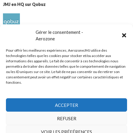
JMJ en HQ sur Qobuz
Gérer le consentement -
Aerozone
Pour offrir les meilleures expériences, AerozoneJMJ utilise des
technologies telles que les cookies pour stocker et/ou accéder aux
informations des appareils. Le fait de consentir à ces technologies nous
Réseaux sociaux
permettra de traiter des données telles que le comportement de navigation
ou les ID uniques sur ce site. Le fait de ne pas consentir ou de retirer son
consentement peut avoir un effet négatif sur certaines caractéristiques et
fonctions.
ACCEPTER
Tous droits réservés
REFUSER
AerozoneJMJ.fr
© Mars 2006-Août 2026
VOIR LES PRÉFÉRENCES