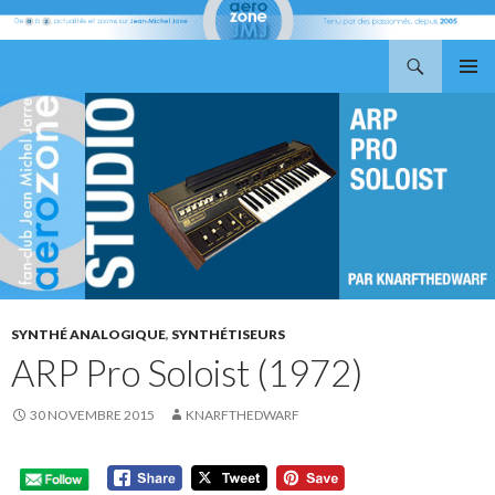
Recherche
Aerozone JMJ
ALLER
MENU
AU
PRINCI
CONTENU
SYNTHÉ ANALOGIQUE
,
SYNTHÉTISEURS
ARP Pro Soloist (1972)
30 NOVEMBRE 2015
KNARFTHEDWARF