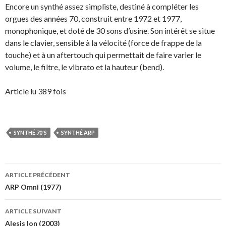
Encore un synthé assez simpliste, destiné à compléter les
orgues des années 70, construit entre 1972 et 1977,
monophonique, et doté de 30 sons d’usine. Son intérêt se situe
dans le clavier, sensible à la vélocité (force de frappe de la
touche) et à un aftertouch qui permettait de faire varier le
volume, le filtre, le vibrato et la hauteur (bend).
Article lu 389 fois
SYNTHÉ 70'S
SYNTHÉ ARP
Navigation
ARTICLE PRÉCÉDENT
des
ARP Omni (1977)
articles
ARTICLE SUIVANT
Alesis Ion (2003)