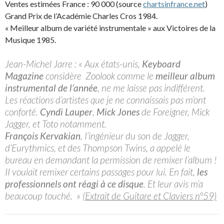
Ventes estimées France : 90 000 (source
chartsinfrance.net
)
Grand Prix de l’Académie Charles Cros 1984.
« Meilleur album de variété instrumentale » aux Victoires de la
Musique 1985.
Jean-Michel Jarre : « Aux états-unis,
Keyboard
Magazine
considère Zoolook comme le
meilleur album
instrumental de l’année
, ne me laisse pas indifférent.
Les réactions d’artistes que je ne connaissais pas m’ont
conforté.
Cyndi Lauper
,
Mick Jones
de Foreigner, Mick
Jagger, et Toto notamment.
François Kervakian
, I’ingénieur du son de Jagger,
d’Eurythmics, et des Thompson Twins, a appelé le
bureau en demandant la permission de remixer I’album !
II voulait remixer certains passages pour lui. En fait,
les
professionnels ont réagi à ce disque
. Et leur avis m’a
beaucoup touché. »
(Extrait de Guitare et Claviers n°59)