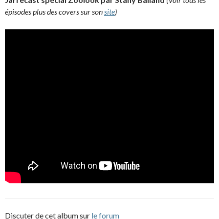
épisodes plus des covers sur son
site
)
Discuter de cet album sur
le forum