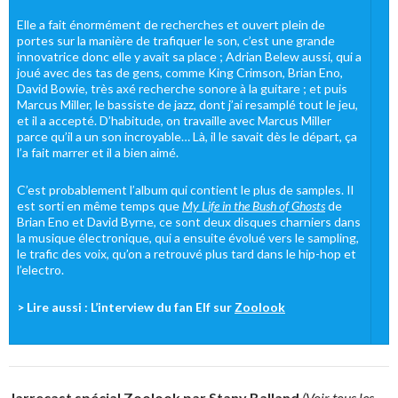
Elle a fait énormément de recherches et ouvert plein de
portes sur la manière de trafiquer le son, c’est une grande
innovatrice donc elle y avait sa place ; Adrian Belew aussi, qui a
joué avec des tas de gens, comme King Crimson, Brian Eno,
David Bowie, très axé recherche sonore à la guitare ; et puis
Marcus Miller, le bassiste de jazz, dont j’ai resamplé tout le jeu,
et il a accepté. D’habitude, on travaille avec Marcus Miller
parce qu’il a un son incroyable… Là, il le savait dès le départ, ça
l’a fait marrer et il a bien aimé.
C’est probablement l’album qui contient le plus de samples. Il
est sorti en même temps que
My Life in the Bush of Ghosts
de
Brian Eno et David Byrne, ce sont deux disques charniers dans
la musique électronique, qui a ensuite évolué vers le sampling,
le trafic des voix, qu’on a retrouvé plus tard dans le hip-hop et
l’electro.
> Lire aussi : L’interview du fan Elf sur
Zoolook
Jarrecast spécial Zoolook par Stany Balland
(Voir tous les