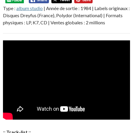
Type :
album studio
| Année de sortie : 1984 | Labels originaux :
Disques Dreyfus (France), Polydor (International) | Formats
physiques : LP, K7, CD | Ventes globales : 2 millions
:: Track-list ::