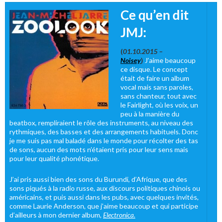
Ce qu’en dit
JMJ:
(
01.10.2015 –
Noisey
)
J’aime beaucoup
ce disque. Le concept
était de faire un album
vocal mais sans paroles,
sans chanteur, tout avec
le Fairlight, où les voix, un
peu à la manière du
beatbox, rempliraient le rôle des instruments, au niveau des
rythmiques, des basses et des arrangements habituels. Donc
je me suis pas mal baladé dans le monde pour récolter des tas
de sons, aucun des mots n’étaient pris pour leur sens mais
pour leur qualité phonétique.
J’ai pris aussi bien des sons du Burundi, d’Afrique, que des
sons piqués à la radio russe, aux discours politiques chinois ou
américains, et puis aussi dans les pubs, avec quelques invités,
comme Laurie Anderson, que j’aime beaucoup et qui participe
d’ailleurs à mon dernier album,
Electronica
.