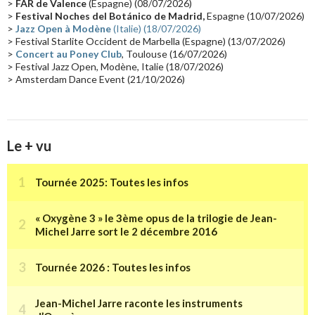
>
FAR de Valence
(Espagne) (08/07/2026)
Collaborations 70's
(14)
Astronomie
(14)
France Inter
(14)
>
Festival Noches del Botánico de Madrid,
Espagne (10/07/2026)
>
Jazz Open à Modène
(Italie) (18/07/2026)
Tournée 2025
(14)
2024
(14)
Chine
(13)
> Festival Starlite Occident de Marbella (Espagne) (13/07/2026)
>
Concert au Poney Club
, Toulouse (16/07/2026)
> Festival Jazz Open, Modène, Italie (18/07/2026)
> Amsterdam Dance Event (21/10/2026)
Le + vu