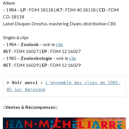
Album
– 1984 –
LP
: FDM 18118 |
K7
: FDM 40 18118 |
CD
: FDM
CD-18118
Label Disques Dreyfus, mastering Dyam, distribution CBS
Singles & clips
– 1984 –
Zoolook
– voir le
clip
45T
: FDM 16027 |
EP
: FDM 12 16027
– 1985 –
Zoolookologie
– voir le
clip
45T
: FDM 16029 |
EP
: FDM 12 16029
> Voir aussi :
L'ensemble des clips de 1981-
85 sur Aerozone
::Ventes & Récompenses::