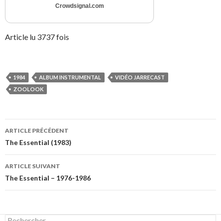
Crowdsignal.com
Article lu 3737 fois
1984
ALBUM INSTRUMENTAL
VIDÉO JARRECAST
ZOOLOOK
Navigation
ARTICLE PRÉCÉDENT
des
The Essential (1983)
articles
ARTICLE SUIVANT
The Essential – 1976-1986
Rechercher :