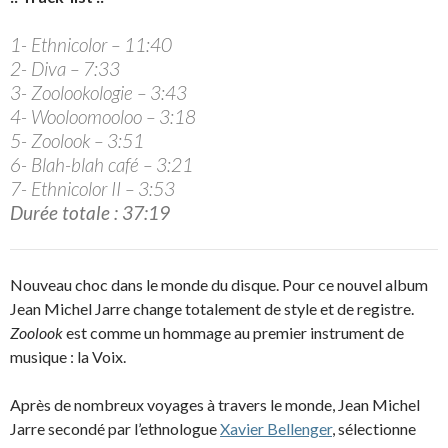
1- Ethnicolor – 11:40
2- Diva – 7:33
3- Zoolookologie – 3:43
4- Wooloomooloo – 3:18
5- Zoolook – 3:51
6- Blah-blah café – 3:21
7- Ethnicolor II – 3:53
Durée totale : 37:19
Nouveau choc dans le monde du disque. Pour ce nouvel album
Jean Michel Jarre change totalement de style et de registre.
Zoolook
est comme un hommage au premier instrument de
musique : la Voix.
Après de nombreux voyages à travers le monde, Jean Michel
Jarre secondé par l’ethnologue
Xavier Bellenger
, sélectionne