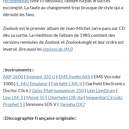
récompenses
(voir ci-dessous), l’album n’a pas le succès
escompté. La faute au changement trop brusque de style qui a
dérouté les fans.
Zoolook
est le premier album de Jean-Michel Jarre paru sur CD
dès sa sortie. La réédition de l’album de 1985 contient des
versions remixées de
Zoolook
et
Zoolookologie
et leur ordre est
inversé.
(lire aussi les
remixes de JMJ
)
::Instruments::
ARP 2600
|
Eminent 310 U
|
EMS Synthi AKS
| EMS Vocoder
1000 |
E-MU Emulator
|
Fairlight CMI-II
| Garfield Electronics
Doctor Click |
Geiss Matrisequencer 250
|
Linn LinnDrum
|
Linn LM-1
|
Moog 55
|
Oberheim OB-Xa
|
Sequential Circuits
Prophet 5
| Simmons SDS V |
Yamaha DX7
::Discographie française originale::