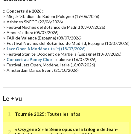
Europe en concert
(17)
Critique
(17)
Coffret
(17)
Chronologie
(16)
:: Concerts de 2026 ::
Passages radio
(16)
Vidéo Jarrecast
(16)
Synthé 80's
(16)
> Miejski Stadium de Radom (Pologne) (19/06/2026)
> Athènes SNFCC (22/06/2026)
Les concerts en Chine
(16)
Cinéma
(16)
Houston
(15)
Lyon
(15)
> Festival Noches del Botánico de Madrid (03/07/2026)
> Amnesia, Ibiza (05/07/2026)
Synthé Roland
(15)
Belgique
(15)
Récompense
(14)
>
FAR de Valence
(Espagne) (08/07/2026)
Collaborations 70's
(14)
Astronomie
(14)
France Inter
(14)
>
Festival Noches del Botánico de Madrid,
Espagne (10/07/2026)
>
Jazz Open à Modène
(Italie) (18/07/2026)
Tournée 2025
(14)
2024
(14)
Chine
(13)
> Festival Starlite Occident de Marbella (Espagne) (13/07/2026)
>
Concert au Poney Club
, Toulouse (16/07/2026)
> Festival Jazz Open, Modène, Italie (18/07/2026)
> Amsterdam Dance Event (21/10/2026)
Le + vu