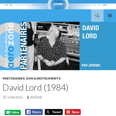
Recherche
Aerozone JMJ
ALLER
MENU
AU
PRINCI
CONTENU
PARTENAIRES
,
SON & INSTRUMENTS
David Lord (1984)
1 MAI 2014
JÉRÔME