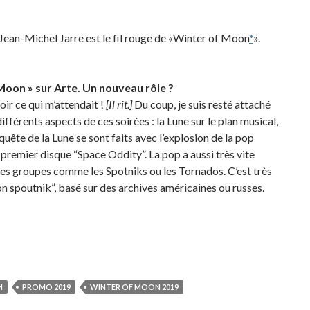
 Jean-Michel Jarre est le fil rouge de «Winter of Moon
*
».
Moon » sur Arte. Un nouveau rôle ?
oir ce qui m’attendait !
[Il rit.]
Du coup, je suis resté attaché
ifférents aspects de ces soirées : la Lune sur le plan musical,
uête de la Lune se sont faits avec l’explosion de la pop
premier disque “Space Oddity”. La pop a aussi très vite
des groupes comme les Spotniks ou les Tornados. C’est très
 spoutnik”, basé sur des archives américaines ou russes.
H
PROMO 2019
WINTER OF MOON 2019