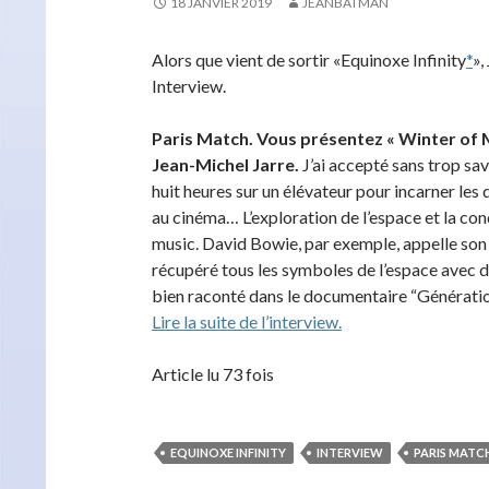
18 JANVIER 2019
JEANBATMAN
Alors que vient de sortir «Equinoxe Infinity
*
»,
Interview.
Paris Match. Vous présentez « Winter of 
Jean-Michel Jarre.
J’ai accepté sans trop sav
huit heures sur un élévateur pour incarner les d
au cinéma… L’exploration de l’espace et la conq
music. David Bowie, par exemple, appelle son 
récupéré tous les symboles de l’espace avec 
bien raconté dans le documentaire “Génération
Lire la suite de l’interview.
Article lu 73 fois
EQUINOXE INFINITY
INTERVIEW
PARIS MATC