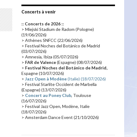
Tournée 2010
(25)
Zoolook
(23)
Promo 2019
(23)
Avant "Oxygène"
(23)
Concerts à venir
Equinoxe
(21)
Vinyle
(21)
:: Concerts de 2026 ::
Emissions 2010
(21)
Disques rares
(20)
> Miejski Stadium de Radom (Pologne)
(19/06/2026)
Synthé 70's
(20)
Album instrumental
(20)
> Athènes SNFCC (22/06/2026)
> Festival Noches del Botánico de Madrid
Claviériste
(19)
Groupe de Recherche Musicale
(18)
(03/07/2026)
France 2
(18)
Europe en concert
(17)
> Amnesia, Ibiza (05/07/2026)
>
FAR de Valence
(Espagne) (08/07/2026)
Critique
(17)
Coffret
(17)
Chronologie
(16)
>
Festival Noches del Botánico de Madrid,
Passages radio
(16)
Vidéo Jarrecast
(16)
Espagne (10/07/2026)
>
Jazz Open à Modène
(Italie) (18/07/2026)
Synthé 80's
(16)
Les concerts en Chine
(16)
> Festival Starlite Occident de Marbella
(Espagne) (13/07/2026)
Cinéma
(16)
Houston
(15)
Lyon
(15)
>
Concert au Poney Club
, Toulouse
Synthé Roland
(15)
Belgique
(15)
(16/07/2026)
> Festival Jazz Open, Modène, Italie
Récompense
(14)
Collaborations 70's
(14)
(18/07/2026)
> Amsterdam Dance Event (21/10/2026)
Astronomie
(14)
France Inter
(14)
Tournée 2025
(14)
2024
(14)
Chine
(13)