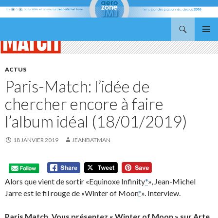
Recherche
Aerozone JMJ
ALLER
MENU
AU
PRINCI
CONTENU
ACTUS
Paris-Match: l’idée de
chercher encore à faire
l’album idéal (18/01/2019)
18 JANVIER 2019
JEANBATMAN
Alors que vient de sortir «Equinoxe Infinity
*
», Jean-Michel
Jarre est le fil rouge de «Winter of Moon
*
». Interview.
Paris Match. Vous présentez « Winter of Moon » sur Arte.