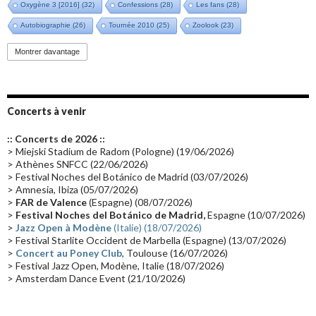
Oxygène 3 [2016]
(32)
Confessions
(28)
Les fans
(28)
Autobiographie
(26)
Tournée 2010
(25)
Zoolook
(23)
Promo 2019
(23)
Avant "Oxygène"
(23)
Equinoxe
(21)
Vinyle
(21)
Montrer davantage
Emissions 2010
(21)
Disques rares
(20)
Synthé 70's
(20)
Album instrumental
(20)
Claviériste
(19)
Groupe de Recherche Musicale
(18)
France 2
(18)
Concerts à venir
Europe en concert
(17)
Critique
(17)
Coffret
(17)
Chronologie
(16)
:: Concerts de 2026 ::
Passages radio
(16)
Vidéo Jarrecast
(16)
Synthé 80's
(16)
> Miejski Stadium de Radom (Pologne) (19/06/2026)
> Athènes SNFCC (22/06/2026)
Les concerts en Chine
(16)
Cinéma
(16)
Houston
(15)
Lyon
(15)
> Festival Noches del Botánico de Madrid (03/07/2026)
> Amnesia, Ibiza (05/07/2026)
Synthé Roland
(15)
Belgique
(15)
Récompense
(14)
>
FAR de Valence
(Espagne) (08/07/2026)
Collaborations 70's
(14)
Astronomie
(14)
France Inter
(14)
>
Festival Noches del Botánico de Madrid,
Espagne (10/07/2026)
>
Jazz Open à Modène
(Italie) (18/07/2026)
Tournée 2025
(14)
2024
(14)
Chine
(13)
> Festival Starlite Occident de Marbella (Espagne) (13/07/2026)
>
Concert au Poney Club
, Toulouse (16/07/2026)
> Festival Jazz Open, Modène, Italie (18/07/2026)
> Amsterdam Dance Event (21/10/2026)