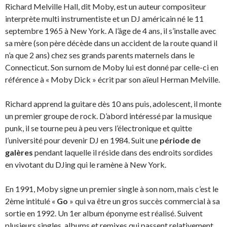
Richard Melville Hall, dit Moby, est un auteur compositeur
interprète multi instrumentiste et un DJ américain né le 11
septembre 1965 à New York. A l’âge de 4 ans, il s’installe avec
sa mère (son père décède dans un accident de la route quand il
n’a que 2 ans) chez ses grands parents maternels dans le
Connecticut. Son surnom de Moby lui est donné par celle-ci en
référence à « Moby Dick » écrit par son aïeul Herman Melville.
Richard apprend la guitare dès 10 ans puis, adolescent, il monte
un premier groupe de rock. D’abord intéressé par la musique
punk, il se tourne peu à peu vers l’électronique et quitte
l’université pour devenir DJ en 1984. Suit une
période de
galères
pendant laquelle il réside dans des endroits sordides
en vivotant du DJing qui le ramène à New York.
En 1991, Moby signe un premier single à son nom, mais c’est le
2ème intitulé «
Go
» qui va être un gros succès commercial à sa
sortie en 1992. Un 1er album éponyme est réalisé. Suivent
plusieurs singles, albums et remixes qui passent relativement