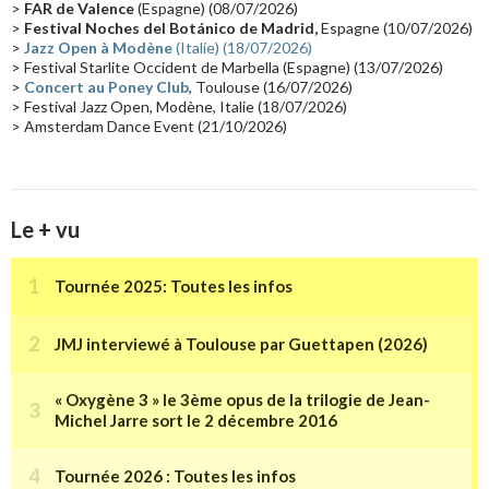
>
FAR de Valence
(Espagne) (08/07/2026)
Collaborations 70's
(14)
Astronomie
(14)
France Inter
(14)
>
Festival Noches del Botánico de Madrid,
Espagne (10/07/2026)
>
Jazz Open à Modène
(Italie) (18/07/2026)
Tournée 2025
(14)
2024
(14)
Chine
(13)
> Festival Starlite Occident de Marbella (Espagne) (13/07/2026)
>
Concert au Poney Club
, Toulouse (16/07/2026)
> Festival Jazz Open, Modène, Italie (18/07/2026)
> Amsterdam Dance Event (21/10/2026)
Le + vu