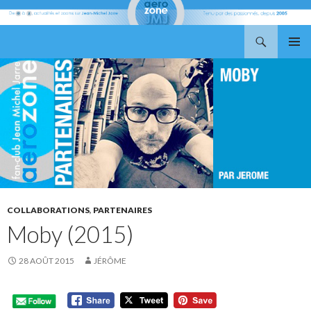
Recherche
Aerozone JMJ
ALLER
MENU
AU
PRINCI
CONTENU
COLLABORATIONS
,
PARTENAIRES
Moby (2015)
28 AOÛT 2015
JÉRÔME