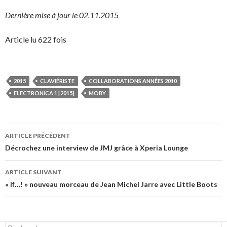
Dernière mise à jour le 02.11.2015
Article lu 622 fois
2015
CLAVIÉRISTE
COLLABORATIONS ANNÉES 2010
ELECTRONICA 1 [2015]
MOBY
Navigation
ARTICLE PRÉCÉDENT
des
Décrochez une interview de JMJ grâce à Xperia Lounge
articles
ARTICLE SUIVANT
« If…! » nouveau morceau de Jean Michel Jarre avec Little Boots
Rechercher :