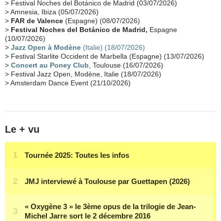
> Festival Noches del Botánico de Madrid (03/07/2026)
> Amnesia, Ibiza (05/07/2026)
Synthé Roland
(15)
Belgique
(15)
Récompense
(14)
>
FAR de Valence
(Espagne) (08/07/2026)
Collaborations 70's
(14)
Astronomie
(14)
France Inter
(14)
>
Festival Noches del Botánico de Madrid,
Espagne
(10/07/2026)
Tournée 2025
(14)
2024
(14)
Chine
(13)
>
Jazz Open à Modène
(Italie) (18/07/2026)
> Festival Starlite Occident de Marbella (Espagne) (13/07/2026)
>
Concert au Poney Club
, Toulouse (16/07/2026)
> Festival Jazz Open, Modène, Italie (18/07/2026)
> Amsterdam Dance Event (21/10/2026)
Le + vu