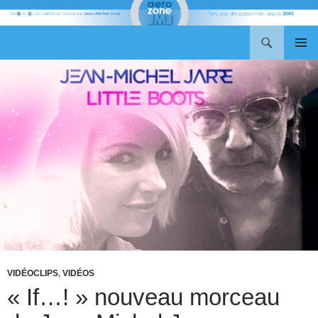
Recherche
Aerozone JMJ
ALLER
MENU
AU
PRINCI
CONTENU
VIDÉOCLIPS
,
VIDÉOS
« If…! » nouveau morceau