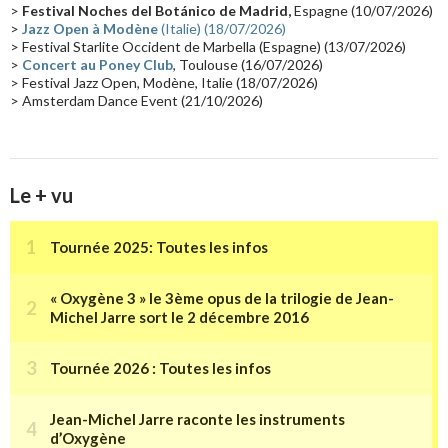
Collaborations 70's
(14)
Astronomie
(14)
France Inter
(14)
>
Festival Noches del Botánico de Madrid,
Espagne (10/07/2026)
>
Jazz Open à Modène
(Italie) (18/07/2026)
Tournée 2025
(14)
2024
(14)
Chine
(13)
> Festival Starlite Occident de Marbella (Espagne) (13/07/2026)
>
Concert au Poney Club
, Toulouse (16/07/2026)
> Festival Jazz Open, Modène, Italie (18/07/2026)
> Amsterdam Dance Event (21/10/2026)
Le + vu