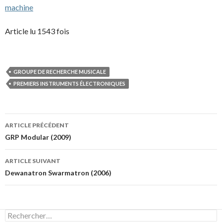
machine
Article lu 1543 fois
GROUPE DE RECHERCHE MUSICALE
PREMIERS INSTRUMENTS ÉLECTRONIQUES
Navigation
ARTICLE PRÉCÉDENT
des
GRP Modular (2009)
articles
ARTICLE SUIVANT
Dewanatron Swarmatron (2006)
Rechercher :