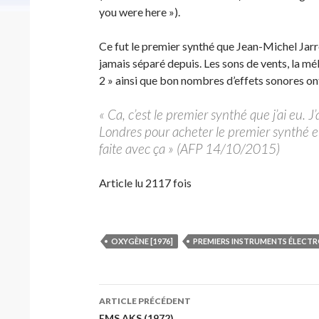
you were here »).
Ce fut le premier synthé que Jean-Michel Jarre 
jamais séparé depuis. Les sons de vents, la mé
2 » ainsi que bon nombres d’effets sonores ont 
« Ca, c’est le premier synthé que j’ai eu. 
Londres pour acheter le premier synthé e
faite avec ça » (AFP 14/10/2015)
Article lu 2117 fois
OXYGÈNE [1976]
PREMIERS INSTRUMENTS ÉLECT
Navigation
ARTICLE PRÉCÉDENT
EMS AKS (1972)