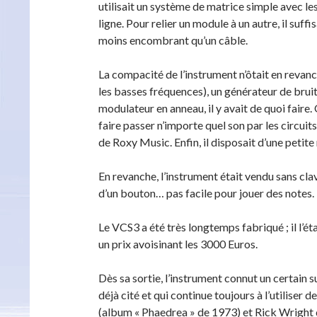
utilisait un système de matrice simple avec le
ligne. Pour relier un module à un autre, il suffi
moins encombrant qu’un câble.
La compacité de l’instrument n’ôtait en revanch
les basses fréquences), un générateur de brui
modulateur en anneau, il y avait de quoi faire. 
faire passer n’importe quel son par les circui
de Roxy Music. Enfin, il disposait d’une petite
En revanche, l’instrument était vendu sans clav
d’un bouton… pas facile pour jouer des notes. I
Le VCS3 a été très longtemps fabriqué ; il l’é
un prix avoisinant les 3000 Euros.
Dès sa sortie, l’instrument connut un certain s
déjà cité et qui continue toujours à l’utiliser
(album « Phaedrea » de 1973) et Rick Wright