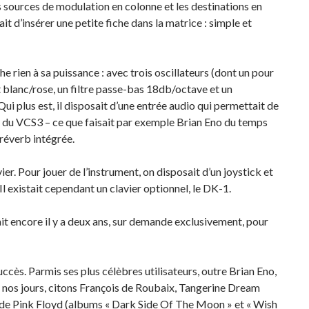
s sources de modulation en colonne et les destinations en
sait d’insérer une petite fiche dans la matrice : simple et
e rien à sa puissance : avec trois oscillateurs (dont un pour
t blanc/rose, un filtre passe-bas 18db/octave et un
Qui plus est, il disposait d’une entrée audio qui permettait de
ts du VCS3 – ce que faisait par exemple Brian Eno du temps
 réverb intégrée.
ier. Pour jouer de l’instrument, on disposait d’un joystick et
l existait cependant un clavier optionnel, le DK-1.
tait encore il y a deux ans, sur demande exclusivement, pour
uccès. Parmis ses plus célèbres utilisateurs, outre Brian Eno,
 de nos jours, citons François de Roubaix, Tangerine Dream
 de Pink Floyd (albums « Dark Side Of The Moon » et « Wish