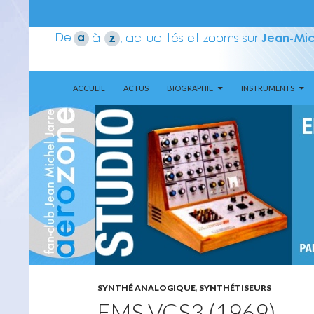
ALLER AU CONTENU
Recherche
Aerozone JMJ
ACCUEIL
ACTUS
BIOGRAPHIE
INSTRUMENTS
SYNTHÉ ANALOGIQUE
,
SYNTHÉTISEURS
EMS VCS3 (1969)