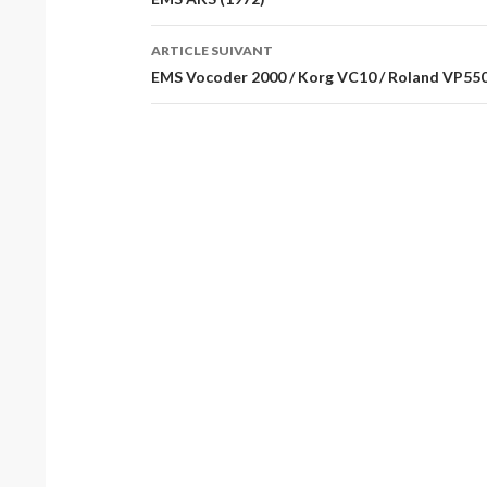
des
articles
ARTICLE SUIVANT
EMS Vocoder 2000 / Korg VC10 / Roland VP55