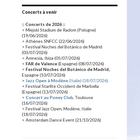
Tournée 2010
(25)
Zoolook
(23)
Promo 2019
(23)
Avant "Oxygène"
(23)
Concerts à venir
Equinoxe
(21)
Vinyle
(21)
:: Concerts de 2026 ::
Emissions 2010
(21)
Disques rares
(20)
> Miejski Stadium de Radom (Pologne)
(19/06/2026)
Synthé 70's
(20)
Album instrumental
(20)
> Athènes SNFCC (22/06/2026)
> Festival Noches del Botánico de Madrid
Claviériste
(19)
Groupe de Recherche Musicale
(18)
(03/07/2026)
France 2
(18)
Europe en concert
(17)
> Amnesia, Ibiza (05/07/2026)
>
FAR de Valence
(Espagne) (08/07/2026)
Critique
(17)
Coffret
(17)
Chronologie
(16)
>
Festival Noches del Botánico de Madrid,
Passages radio
(16)
Vidéo Jarrecast
(16)
Espagne (10/07/2026)
>
Jazz Open à Modène
(Italie) (18/07/2026)
Synthé 80's
(16)
Les concerts en Chine
(16)
> Festival Starlite Occident de Marbella
(Espagne) (13/07/2026)
Cinéma
(16)
Houston
(15)
Lyon
(15)
>
Concert au Poney Club
, Toulouse
Synthé Roland
(15)
Belgique
(15)
(16/07/2026)
> Festival Jazz Open, Modène, Italie
Récompense
(14)
Collaborations 70's
(14)
(18/07/2026)
> Amsterdam Dance Event (21/10/2026)
Astronomie
(14)
France Inter
(14)
Tournée 2025
(14)
2024
(14)
Chine
(13)