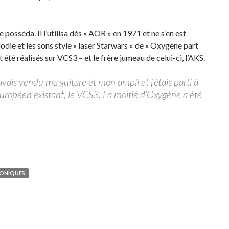
posséda. Il l’utilisa dès « AOR » en 1971 et ne s’en est
lodie et les sons style « laser Starwars » de « Oxygène part
été réalisés sur VCS3 – et le frère jumeau de celui-ci, l’AKS.
J’avais vendu ma guitare et mon ampli et j’étais parti à
uropéen existant, le VCS3. La moitié d’Oxygène a été
RONIQUES