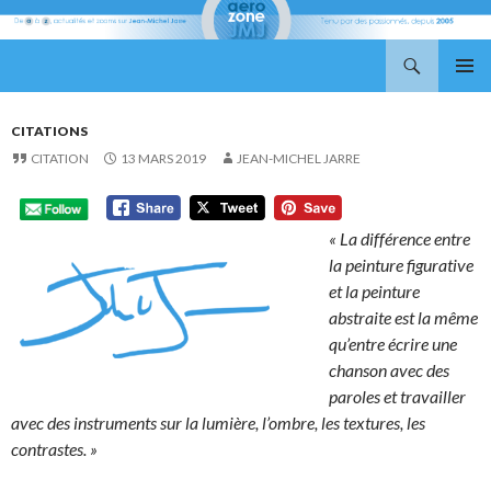
Recherche
Aerozone JMJ
ALLER
MENU
AU
PRINCI
CONTENU
CITATIONS
CITATION
13 MARS 2019
JEAN-MICHEL JARRE
« La différence entre
la peinture figurative
et la peinture
abstraite est la même
qu’entre écrire une
chanson avec des
paroles et travailler
avec des instruments sur la lumière, l’ombre, les textures, les
contrastes. »