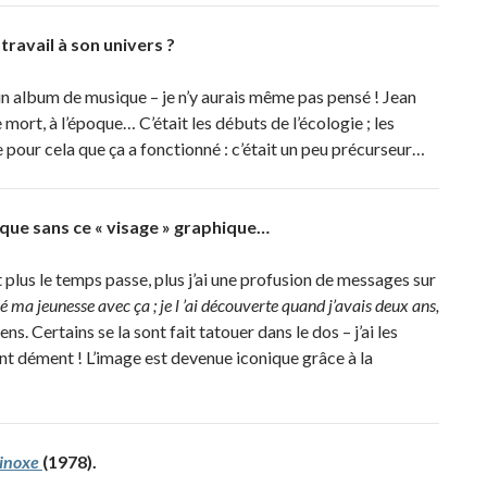
ravail à son univers ?
 un album de musique – je n’y aurais même pas pensé ! Jean
ort, à l’époque… C’était les débuts de l’écologie ; les
e pour cela que ça a fonctionné : c’était un peu précurseur…
que sans ce « visage » graphique…
 plus le temps passe, plus j’ai une profusion de messages sur
sé ma jeunesse avec ça ; je l ’ai découverte quand j’avais deux ans,
ns. Certains se la sont fait tatouer dans le dos – j’ai les
ent dément ! L’image est devenue iconique grâce à la
inoxe
(1978).