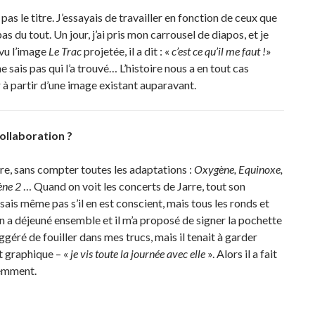
t pas le titre. J’essayais de travailler en fonction de ceux que
 du tout. Un jour, j’ai pris mon carrousel de diapos, et je
a vu l’image
Le Trac
projetée, il a dit : «
c’est ce qu’il me faut !
»
e ne sais pas qui l’a trouvé… L’histoire nous a en tout cas
r à partir d’une image existant auparavant.
ollaboration ?
rre, sans compter toutes les adaptations :
Oxygène, Equinoxe,
ène 2
… Quand on voit les concerts de Jarre, tout son
ais même pas s’il en est conscient, mais tous les ronds et
, on a déjeuné ensemble et il m’a proposé de signer la pochette
 suggéré de fouiller dans mes trucs, mais il tenait à garder
rt graphique – «
je vis toute la journée avec elle
». Alors il a fait
demment.