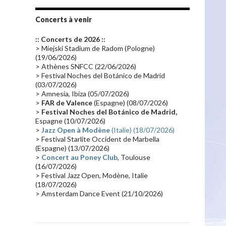
Tournée 2010
(25)
Zoolook
(23)
Promo 2019
(23)
Avant "Oxygène"
(23)
Concerts à venir
Equinoxe
(21)
Vinyle
(21)
:: Concerts de 2026 ::
Emissions 2010
(21)
Disques rares
(20)
> Miejski Stadium de Radom (Pologne)
(19/06/2026)
Synthé 70's
(20)
Album instrumental
(20)
> Athènes SNFCC (22/06/2026)
> Festival Noches del Botánico de Madrid
Claviériste
(19)
Groupe de Recherche Musicale
(18)
(03/07/2026)
France 2
(18)
Europe en concert
(17)
> Amnesia, Ibiza (05/07/2026)
>
FAR de Valence
(Espagne) (08/07/2026)
Critique
(17)
Coffret
(17)
Chronologie
(16)
>
Festival Noches del Botánico de Madrid,
Passages radio
(16)
Vidéo Jarrecast
(16)
Espagne (10/07/2026)
>
Jazz Open à Modène
(Italie) (18/07/2026)
Synthé 80's
(16)
Les concerts en Chine
(16)
> Festival Starlite Occident de Marbella
(Espagne) (13/07/2026)
Cinéma
(16)
Houston
(15)
Lyon
(15)
>
Concert au Poney Club
, Toulouse
Synthé Roland
(15)
Belgique
(15)
(16/07/2026)
> Festival Jazz Open, Modène, Italie
Récompense
(14)
Collaborations 70's
(14)
(18/07/2026)
> Amsterdam Dance Event (21/10/2026)
Astronomie
(14)
France Inter
(14)
Tournée 2025
(14)
2024
(14)
Chine
(13)