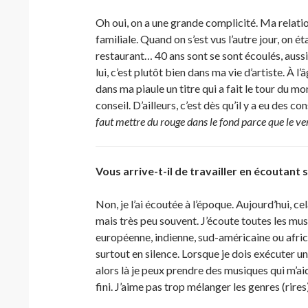
Oh oui, on a une grande complicité. Ma relatio
familiale. Quand on s’est vus l’autre jour, on
restaurant… 40 ans sont se sont écoulés, aussi b
lui, c’est plutôt bien dans ma vie d’artiste. À l
dans ma piaule un titre qui a fait le tour du m
conseil. D’ailleurs, c’est dès qu’il y a eu des
faut mettre du rouge dans le fond parce que le ve
Vous arrive-t-il de travailler en écoutant 
Non, je l’ai écoutée à l’époque. Aujourd’hui, ce
mais très peu souvent. J’écoute toutes les mu
européenne, indienne, sud-américaine ou africai
surtout en silence. Lorsque je dois exécuter un
alors là je peux prendre des musiques qui m’ai
fini. J’aime pas trop mélanger les genres (rires)