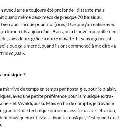
n avec Jarre a toujours été profonde ; distante, mais
 était quand même deux mecs de presque 70 balais au
ien pour lui que pour moi (rires) ! Ce que j’ai réalisé avec
’âge de mon fils aujourd’hui, 9 ans, on a trouvé tranquillement
onde, sans doute grâce à notre naïveté. Et sans agence, ni
 conseils que ça a merdé, quand ils ont commencé à me dire «
il
rt ne va pas
».
sa musique ?
la m’arrive de temps en temps par nostalgie, pour le plaisir,
siques, avec une petite préférence pour la musique extra-
ne – et Vivaldi, aussi. Mais en fin de compte, je travaille
e grande toile technique qui ne nécessite pas de réflexion,
dent physiquement. Mais sinon, la musique, c’est quand c’est
.