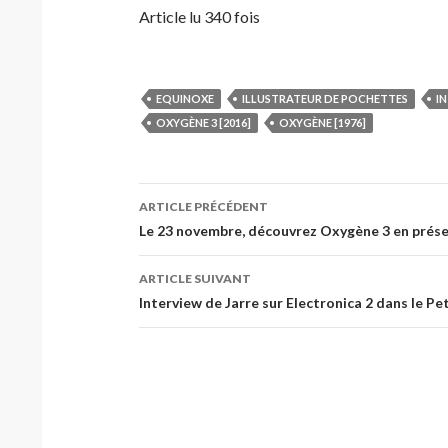
Article lu 340 fois
EQUINOXE
ILLUSTRATEUR DE POCHETTES
I
OXYGÈNE 3 [2016]
OXYGÈNE [1976]
Navigation
ARTICLE PRÉCÉDENT
des
Le 23 novembre, découvrez Oxygène 3 en présen
articles
ARTICLE SUIVANT
Interview de Jarre sur Electronica 2 dans le Pet