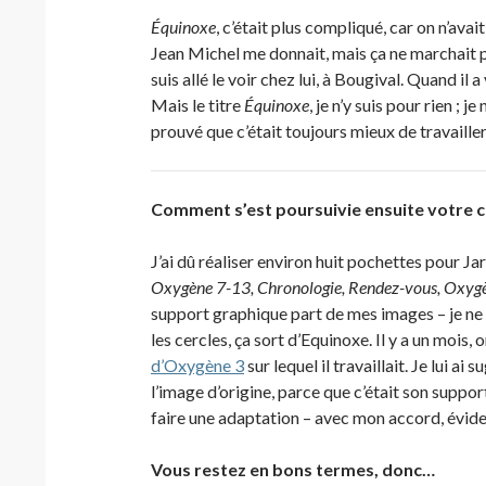
Équinoxe
, c’était plus compliqué, car on n’avai
Jean Michel me donnait, mais ça ne marchait pas
suis allé le voir chez lui, à Bougival. Quand il 
Mais le titre
Équinoxe
, je n’y suis pour rien ; j
prouvé que c’était toujours mieux de travaille
Comment s’est poursuivie ensuite votre c
J’ai dû réaliser environ huit pochettes pour Ja
Oxygène 7-13, Chronologie, Rendez-vous, Oxyg
support graphique part de mes images – je ne s
les cercles, ça sort d’Equinoxe. Il y a un mois
d’Oxygène 3
sur lequel il travaillait. Je lui ai
l’image d’origine, parce que c’était son suppo
faire une adaptation – avec mon accord, évi
Vous restez en bons termes, donc…