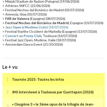
Passages radio
(16)
Vidéo Jarrecast
(16)
Synthé 80's
(16)
> Miejski Stadium de Radom (Pologne) (19/06/2026)
> Athènes SNFCC (22/06/2026)
Les concerts en Chine
(16)
Cinéma
(16)
Houston
(15)
Lyon
(15)
> Festival Noches del Botánico de Madrid (03/07/2026)
> Amnesia, Ibiza (05/07/2026)
Synthé Roland
(15)
Belgique
(15)
Récompense
(14)
>
FAR de Valence
(Espagne) (08/07/2026)
Collaborations 70's
(14)
Astronomie
(14)
France Inter
(14)
>
Festival Noches del Botánico de Madrid,
Espagne (10/07/2026)
>
Jazz Open à Modène
(Italie) (18/07/2026)
Tournée 2025
(14)
2024
(14)
Chine
(13)
> Festival Starlite Occident de Marbella (Espagne) (13/07/2026)
>
Concert au Poney Club
, Toulouse (16/07/2026)
> Festival Jazz Open, Modène, Italie (18/07/2026)
> Amsterdam Dance Event (21/10/2026)
Le + vu