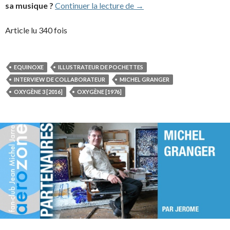
Interview de Michel Gran
sa musique ?
Continuer la lecture de
→
Article lu 340 fois
EQUINOXE
ILLUSTRATEUR DE POCHETTES
INTERVIEW DE COLLABORATEUR
MICHEL GRANGER
OXYGÈNE 3 [2016]
OXYGÈNE [1976]