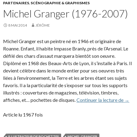
PARTENAIRES
,
SCÉNOGRAPHIE & GRAPHISMES
Michel Granger (1976-2007)
8 MAI 2014
JÉRÔME
Michel Granger est un peintre né en 1946 et originaire de
Roanne. Enfant, il habite Impasse Branly, près de l’Arsenal. Le
défilé des chars d’assaut marquera bientôt son oeuvre.
Diplômé en 1968 des Beaux-Arts de Lyon, il s’installe à Paris. Il
devient célèbre dans le monde entier pour ses oeuvres très
liées à l’environnement, la Terre et les arbres étant ses sujets
favoris. Il a la particularité de s’exposer sur tous les supports
illustrés : couvertures de magazines, télévision, timbres,
Miche
affiches, et… pochettes de disques.
Continuer la lecture de
→
Article lu 1967 fois
ILLUSTRATEUR DE POCHETTES
MICHEL GRANGER