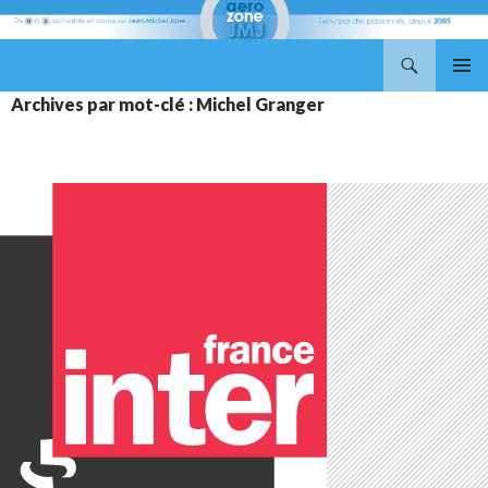
Recherche
Aerozone JMJ
ALLER
MENU
Archives par mot-clé : Michel Granger
AU
PRINCI
CONTENU