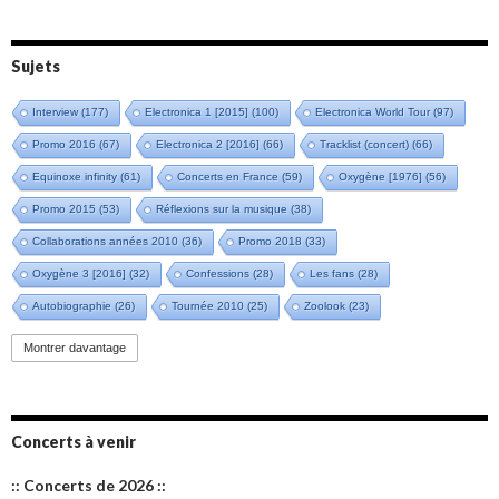
Sujets
Interview
(177)
Electronica 1 [2015]
(100)
Electronica World Tour
(97)
Promo 2016
(67)
Electronica 2 [2016]
(66)
Tracklist (concert)
(66)
Equinoxe infinity
(61)
Concerts en France
(59)
Oxygène [1976]
(56)
Promo 2015
(53)
Réflexions sur la musique
(38)
Collaborations années 2010
(36)
Promo 2018
(33)
Oxygène 3 [2016]
(32)
Confessions
(28)
Les fans
(28)
Autobiographie
(26)
Tournée 2010
(25)
Zoolook
(23)
Promo 2019
(23)
Avant "Oxygène"
(23)
Equinoxe
(21)
Vinyle
(21)
Montrer davantage
Emissions 2010
(21)
Disques rares
(20)
Synthé 70's
(20)
Album instrumental
(20)
Claviériste
(19)
Groupe de Recherche Musicale
(18)
France 2
(18)
Concerts à venir
Europe en concert
(17)
Critique
(17)
Coffret
(17)
Chronologie
(16)
:: Concerts de 2026 ::