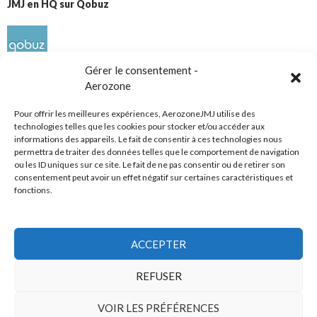
JMJ en HQ sur Qobuz
Gérer le consentement -
Aerozone
Pour offrir les meilleures expériences, AerozoneJMJ utilise des
technologies telles que les cookies pour stocker et/ou accéder aux
informations des appareils. Le fait de consentir à ces technologies nous
Réseaux sociaux
permettra de traiter des données telles que le comportement de navigation
ou les ID uniques sur ce site. Le fait de ne pas consentir ou de retirer son
consentement peut avoir un effet négatif sur certaines caractéristiques et
fonctions.
ACCEPTER
Tous droits réservés
REFUSER
AerozoneJMJ.fr
© Mars 2006-Août 2026
VOIR LES PRÉFÉRENCES