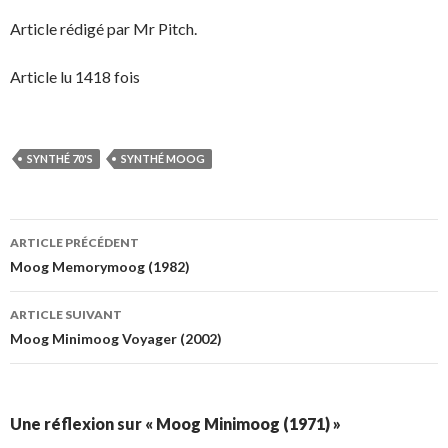
Article rédigé par Mr Pitch.
Article lu 1418 fois
SYNTHÉ 70'S
SYNTHÉ MOOG
Navigation
ARTICLE PRÉCÉDENT
des
Moog Memorymoog (1982)
articles
ARTICLE SUIVANT
Moog Minimoog Voyager (2002)
Une réflexion sur « Moog Minimoog (1971) »