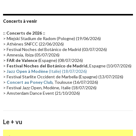
Emissions 2010
(21)
Disques rares
(20)
Synthé 70's
(20)
Album instrumental
(20)
Claviériste
(19)
Groupe de Recherche Musicale
(18)
France 2
(18)
Concerts à venir
Europe en concert
(17)
Critique
(17)
Coffret
(17)
Chronologie
(16)
:: Concerts de 2026 ::
Passages radio
(16)
Vidéo Jarrecast
(16)
Synthé 80's
(16)
> Miejski Stadium de Radom (Pologne) (19/06/2026)
> Athènes SNFCC (22/06/2026)
Les concerts en Chine
(16)
Cinéma
(16)
Houston
(15)
Lyon
(15)
> Festival Noches del Botánico de Madrid (03/07/2026)
> Amnesia, Ibiza (05/07/2026)
Synthé Roland
(15)
Belgique
(15)
Récompense
(14)
>
FAR de Valence
(Espagne) (08/07/2026)
Collaborations 70's
(14)
Astronomie
(14)
France Inter
(14)
>
Festival Noches del Botánico de Madrid,
Espagne (10/07/2026)
>
Jazz Open à Modène
(Italie) (18/07/2026)
Tournée 2025
(14)
2024
(14)
Chine
(13)
> Festival Starlite Occident de Marbella (Espagne) (13/07/2026)
>
Concert au Poney Club
, Toulouse (16/07/2026)
> Festival Jazz Open, Modène, Italie (18/07/2026)
> Amsterdam Dance Event (21/10/2026)
Le + vu